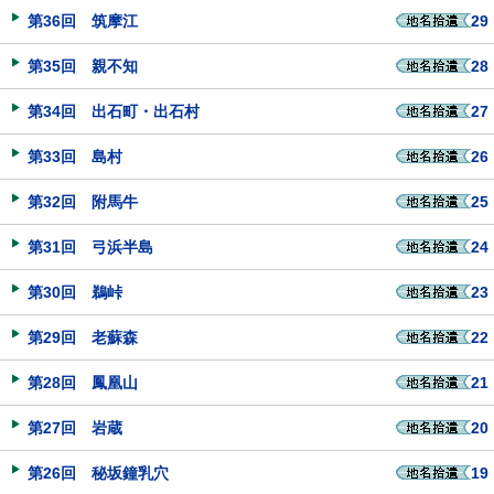
第36回 筑摩江
29
第35回 親不知
28
第34回 出石町・出石村
27
第33回 島村
26
第32回 附馬牛
25
第31回 弓浜半島
24
第30回 鵜峠
23
第29回 老蘇森
22
第28回 鳳凰山
21
第27回 岩蔵
20
第26回 秘坂鐘乳穴
19