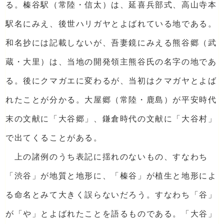
る。榛谷駅（常陸・信太）は、延喜兵部式、高山寺本
駅名にみえ、後世ハリガヤとよばれている地である。
和名抄には記載しないが、吾妻鏡にみえる熊谷郷（武
蔵・大里）は、当地の開発領主熊谷氏の名字の地であ
る。後にクマガエに変わるが、当初はクマガヤとよば
れたことが分かる。大屋郷（常陸・鹿島）が平安時代
末の文献に「大谷郷」、鎌倉時代の文献に「大谷村」
で出てくることがある。
上の諸例のうち表記に揺れのないもの、すなわち
「渋谷」が地質と地形に、「榛谷」が植生と地形によ
る命名とみて大きく誤らないだろう。すなわち「谷」
が「や」とよばれたことを語るものである。「大谷」