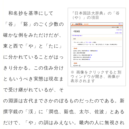
和名抄を基準にして
『日本国語大辞典』の「谷
（や）」の項目
「谷」「谿」のごく少数の
確かな例をみただけだが、
東と西で「や」と「たに」
に分かれていることがはっ
きり分かる。この住み分け
※ 画像をクリックすると別
ウィンドウが開き、画像が
ともいうべき実態は現在ま
表示されます
で受け継がれているが、そ
の淵源は古代までさかのぼるものだったのである。新
撰字鏡の「渓」に「澗也、谿也、太尓、佐波」とある
だけで、「や」の訓はみえない。畿内の人に無視され