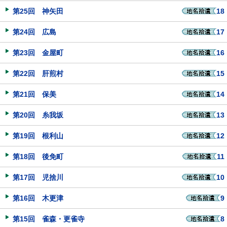
第25回 神矢田
18
第24回 広島
17
第23回 金屋町
16
第22回 肝煎村
15
第21回 保美
14
第20回 糸我坂
13
第19回 根利山
12
第18回 後免町
11
第17回 児捨川
10
第16回 木更津
9
第15回 雀森・更雀寺
8