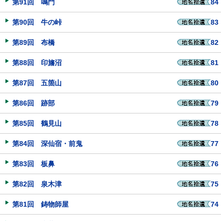
第91回 鳴門
84
第90回 牛の峠
83
第89回 布橋
82
第88回 印旛沼
81
第87回 五箇山
80
第86回 跡部
79
第85回 鶴見山
78
第84回 深仙宿・前鬼
77
第83回 板鼻
76
第82回 泉木津
75
第81回 鋳物師屋
74