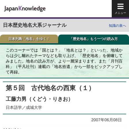
メイ
日本歴史地名大系ジャーナル
知識の泉へ
日本列島「地名」をゆく！
「歴史地名」もう一つの読み方
このコーナーでは「国とは？」「地名とは？」といった、地域か
らは少し離れたテーマなども取り上げ、「歴史地名」を俯瞰して
みました。地名の読み方が、より一層深まります。また「月刊百
科」（平凡社刊）連載の「地名拾遺」から一部をピックアップし
て再録。
第５回 古代地名の西東（１）
工藤力男（くどう・りきお）
日本語学／成城大学
2007年06月08日