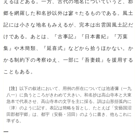
えるほどある。一方、古代の地名についていうと、郡
郷を網羅した和名抄以外は寥々たるものである。風土
記には小さな地名もみえるが、完本は出雲国風土記だ
けである。あとは、『古事記』『日本書紀』『万葉
集』や木簡類、『延喜式』などから拾うほかない。か
かる制約下の考察ゆえ、一部に『吾妻鏡』を援用する
こともある。
［注］
以下の叙述において、用例の所在については池邊彌（一九
八一）に負うところがきわめて大きい。和名抄は高山寺本と大東
急本で代表させ、高山寺本の文字を主に採る。訓は山形括弧内に
〈津〉のように記す。表記は簡略を旨とし、たとえば「安藝国沼
田郡都宇郷」は、都宇（安藝・沼田）のように書き、他もこれに
準ずる。
一