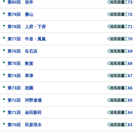
第80回 岩井
73
第79回 勝山
72
第78回 上府・下府
71
第77回 牛首・風嵐
70
第76回 生石浜
69
第75回 敦賀
68
第74回 草津
67
第73回 祝園
66
第72回 河野道場
65
第71回 金田新田
64
第70回 田原用水
63