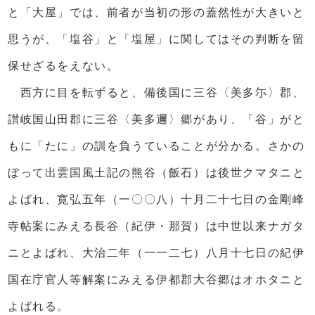
と「大屋」では、前者が当初の形の蓋然性が大きいと
思うが、「塩谷」と「塩屋」に関してはその判断を留
保せざるをえない。
西方に目を転ずると、備後国に三谷〈美多尓〉郡、
讃岐国山田郡に三谷〈美多邇〉郷があり、「谷」がと
もに「たに」の訓を負うていることが分かる。さかの
ぼって出雲国風土記の熊谷（飯石）は後世クマタニと
よばれ、寛弘五年（一〇〇八）十月二十七日の金剛峰
寺帖案にみえる長谷（紀伊・那賀）は中世以来ナガタ
ニとよばれ、大治二年（一一二七）八月十七日の紀伊
国在庁官人等解案にみえる伊都郡大谷郷はオホタニと
よばれる。