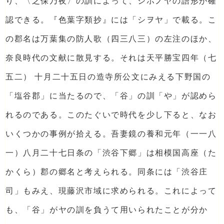
り、〈之保乃夜〉の訓によって、シホノヤの語形が確
認できる。『色葉字類抄』には「シヲヤ」で載る。こ
の郡名は万葉集の防人歌（四三八三）の左注のほか、
奈良時代の文献に散見する。それは天平勝宝四年（七
五二） 十月二十五日の造寺所公文にみえる下野国の
「塩谷郡」に当たるので、「谷」の訓「や」が認めら
れるのである。このたぐいで時代を少し下ると、なお
いくつかの事例が拾える。吾妻鏡の養和元年（一一八
一）八月二十七日条の「渋谷下郷」は相模国高座（た
かくら）郡の郷名と考えられる。同条には「渋谷庄
司」もみえ、現藤沢市域に求められる。これによって
も、「谷」がヤの訓を負うて用いられたことが分か