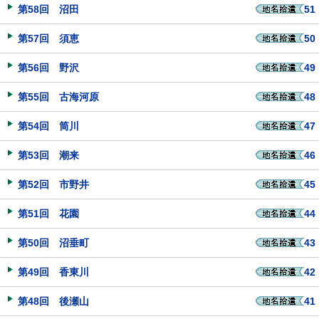
第58回 沼田
51
第57回 須恵
50
第56回 野沢
49
第55回 古海河原
48
第54回 筒川
47
第53回 潮来
46
第52回 市野井
45
第51回 花園
44
第50回 沼垂町
43
第49回 香東川
42
第48回 後瀬山
41