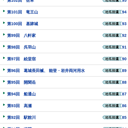
第102回 佐草
95
第101回 竜王山
94
第100回 基肄城
93
第99回 八軒家
92
第98回 呉羽山
91
第97回 絵堂宿
90
第96回 葛城長田楲、 能登・岩井両河用水
89
第95回 開聞岳
88
第94回 船通山
87
第93回 高瀬
86
第92回 駅館川
85