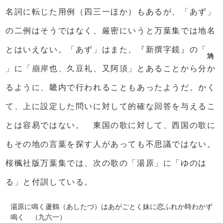
名詞に転じた用例（四三一ほか）もあるが、「あず」
の二例はそうではなく、厳密にいうと万葉集では地名
とはいえない。「あず」はまた、『新撰字鏡』の「
」に「崩岸也、久豆礼、又阿須」とあることから分か
るように、畿内で行われることもあったようだ。かく
て、上に設定した問いに対して的確な回答を与えるこ
とは容易ではない。 東国の歌に対して、西国の歌に
もその地の言葉を探す人があっても不思議ではない。
桜楓社版万葉集では、次の歌の「湯原」に「ゆのは
る」と付訓している。
湯原に鳴く蘆鶴（あしたづ）はあがごとく妹に恋ふれか時わかず
鳴く （九六一）