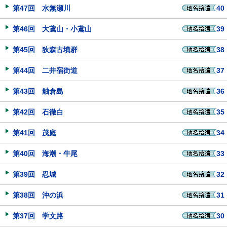
第47回 水無瀬川
40
第46回 大鳶山・小鳶山
39
第45回 狄森古墳群
38
第44回 二井宿街道
37
第43回 舳倉島
36
第42回 石徹白
35
第41回 茂庭
34
第40回 海潮・牛尾
33
第39回 忍城
32
第38回 沖の浜
31
第37回 学文路
30