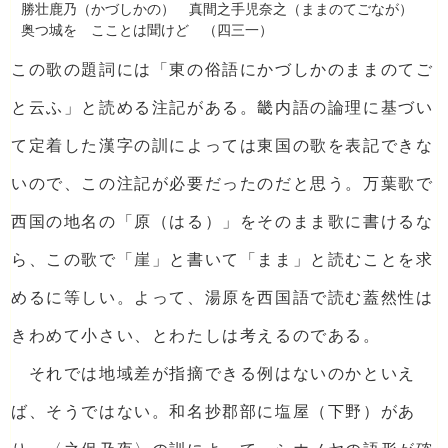
勝壮鹿乃（かづしかの） 真間之手児奈之（ままのてごなが）
奥つ城を こことは聞けど （四三一）
この歌の題詞には「東の俗語にかづしかのままのてご
と云ふ」と読める注記がある。畿内語の論理に基づい
て定着した漢字の訓によっては東国の歌を表記できな
いので、この注記が必要だったのだと思う。万葉歌で
西国の地名の「原（はる）」をそのまま歌に書けるな
ら、この歌で「崖」と書いて「まま」と読むことを求
めるに等しい。よって、湯原を西国語で読む蓋然性は
きわめて小さい、とわたしは考えるのである。
それでは地域差が指摘できる例はないのかといえ
ば、そうではない。和名抄郡部に塩屋（下野）があ