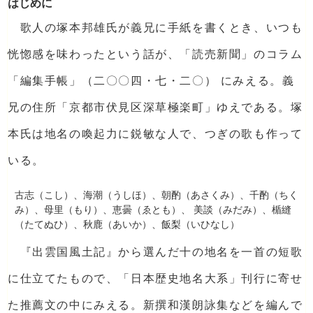
はじめに
歌人の塚本邦雄氏が義兄に手紙を書くとき、いつも
恍惚感を味わったという話が、「読売新聞」のコラム
「編集手帳」（二〇〇四・七・二〇） にみえる。義
兄の住所「京都市伏見区深草極楽町」ゆえである。塚
本氏は地名の喚起力に鋭敏な人で、つぎの歌も作って
いる。
古志（こし）、海潮（うしほ）、朝酌（あさくみ）、千酌（ちく
み）、母里（もり）、恵曇（ゑとも）、 美談（みだみ）、楯縫
（たてぬひ）、秋鹿（あいか）、飯梨（いひなし）
『出雲国風土記』から選んだ十の地名を一首の短歌
に仕立てたもので、「日本歴史地名大系」刊行に寄せ
た推薦文の中にみえる。新撰和漢朗詠集などを編んで