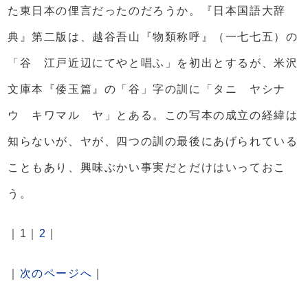
た東日本の俚言だったのだろうか。『日本国語大辞
典』第二版は、越谷吾山『物類称呼』（一七七五）の
「谷 江戸近辺にてやと唱ふ」を初出とするが、米沢
文庫本『倭玉篇』の「谷」字の訓に「タニ ヤシナ
ウ キワマル ヤ」とある。この写本の成立の経緯は
知らないが、ヤが、四つの訓の最後にあげられている
こともあり、興味ぶかい事実だとだけはいっておこ
う。
｜1｜
2
｜
｜
次のページへ
｜