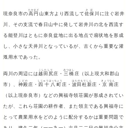
たかまど
さほ
現奈良市の
高円
山東方より西流して
佐保
川に注ぐ岩井
川、その支流で春日山中に発して岩井川の北を西流す
る能登川はともに奈良盆地に出る地点で扇状地を形成
し、小さな天井川となっているが、古くから重要な灌
漑用水であった。
こしたしり
みつはし
両川の周辺には
越田尻
庄・
三橋
庄（以上現大和郡山
こどの
しじゅうはっちょう
はたのもりしん
きょうなん
市）、
神殿
庄・
四十八町
庄・
波田杜新
庄・
京南
庄
（以上現奈良市）などの興福寺領荘園が形成されてい
たが、これら荘園の耕作者、また領主である興福寺に
とって農業用水をどのように配分するかは重要問題で
あり、建久二年（一一九一）六月二二日の興福寺公文