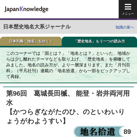
メイ
日本歴史地名大系ジャーナル
知識の泉へ
日本列島「地名」をゆく！
「歴史地名」もう一つの読み方
このコーナーでは「国とは？」「地名とは？」といった、地域か
らは少し離れたテーマなども取り上げ、「歴史地名」を俯瞰して
みました。地名の読み方が、より一層深まります。また「月刊百
科」（平凡社刊）連載の「地名拾遺」から一部をピックアップし
て再録。
第96回 葛城長田楲、 能登・岩井両河用
水
【かつらぎながたのひ、のといわいり
ょうがわようすい】
89