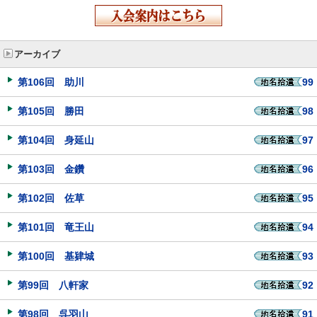
アーカイブ
第106回 助川
99
第105回 勝田
98
第104回 身延山
97
第103回 金鑽
96
第102回 佐草
95
第101回 竜王山
94
第100回 基肄城
93
第99回 八軒家
92
第98回 呉羽山
91