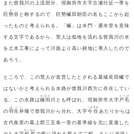
また曾我川の上流部分、現御所市大字
古瀬
付近一帯を
こせ
巨勢
谷と称するので、巨勢楲田朝臣の名もここから起
ったものと考えられる。「楲」は水門・通水管を意味
する文字であるから、荒人は低地を流れる曾我川の水
を土木工事によって川面より高い耕地に導入したので
あろう。
ところで、この荒人が造営したとされる葛城長田楲で
はないかと考えられる水路が曾我川西方に存在してい
かまだ
とうげ
る。この水路は
鎌田
川とも呼ばれ、現御所市大字
戸毛
はぶい
いまずみ
の
羽生井
堰で曾我川から分れ、大字
今住
あたりからは
古代条里の葛上郡三五条一里の基準線を北に直進した
かしはら
のち大字
柏原
で西に流れを変えて二町、さらに北流し