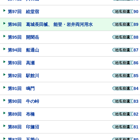
第97回 絵堂宿
90
第96回 葛城長田楲、 能登・岩井両河用水
89
第95回 開聞岳
88
第94回 船通山
87
第93回 高瀬
86
第92回 駅館川
85
第91回 鳴門
84
第90回 牛の峠
83
第89回 布橋
82
第88回 印旛沼
81
第87回 五箇山
80