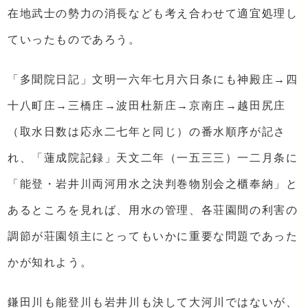
在地武士の勢力の消長なども考え合わせて適宜処理し
ていったものであろう。
「多聞院日記」文明一六年七月六日条にも神殿庄→四
十八町庄→三橋庄→波田杜新庄→京南庄→越田尻庄
（取水日数は応永二七年と同じ）の番水順序が記さ
れ、「蓮成院記録」天文二年（一五三三）一二月条に
「能登・岩井川両河用水之決判巻物別会之櫃奉納」と
あるところを見れば、用水の管理、各荘園間の利害の
調節が荘園領主にとってもいかに重要な問題であった
かが知れよう。
鎌田川も能登川も岩井川も決して大河川ではないが、