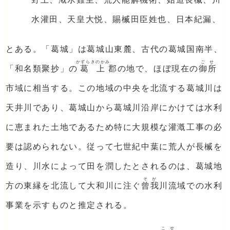
水灌田、天皇大悦、賜楲田臣姓也、日本紀漏、
とある。「葛城」は葛城山東麓、古代の葛城国南半、
かずらきのかみ
ごせ
「和名類聚抄」の
葛上
郡の地で、ほぼ現在の
御所
市域に相当する。この地域の中央を北流する葛城川は
天井川であり、葛城山から葛城川沿岸にかけては水利
に恵まれた土地であるため特に大規模な灌漑工事の必
要は認められない。従って七世紀中葉に荒人が長楲を
造り、川水によって田を潤したとされるのは、葛城地
そが
方の東縁を北流して大和川に注ぐ
曾我
川流域での水利
事業を示すものと推定される。
こせ