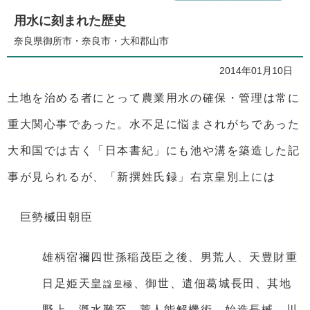
用水に刻まれた歴史
奈良県御所市・奈良市・大和郡山市
2014年01月10日
土地を治める者にとって農業用水の確保・管理は常に
重大関心事であった。水不足に悩まされがちであった
大和国では古く「日本書紀」にも池や溝を築造した記
事が見られるが、「新撰姓氏録」右京皇別上には
巨勢楲田朝臣
雄柄宿禰四世孫稲茂臣之後、男荒人、天豊財重
日足姫天皇
、御世、遣佃葛城長田、其地
諡皇極
野上、漑水難至、荒人能解機術、始造長楲、川