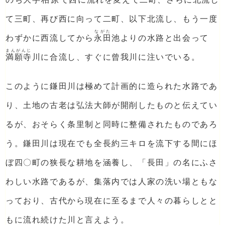
て三町、再び西に向って二町、以下北流し、もう一度
ながた
わずかに西流してから
永田
池よりの水路と出会って
まんがんじ
満願寺
川に合流し、すぐに曾我川に注いでいる。
このように鎌田川は極めて計画的に造られた水路であ
り、土地の古老は弘法大師が開削したものと伝えてい
るが、おそらく条里制と同時に整備されたものであろ
う。鎌田川は現在でも全長約三キロを流下する間にほ
ぼ四〇町の狭長な耕地を涵養し、「長田」の名にふさ
わしい水路であるが、集落内では人家の洗い場ともな
っており、古代から現在に至るまで人々の暮らしとと
もに流れ続けた川と言えよう。