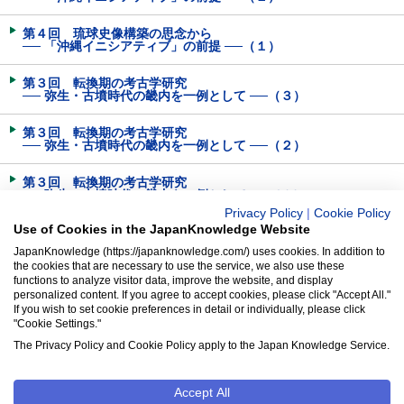
第４回 琉球史像構築の思念から
── 「沖縄イニシアティブ」の前提 ──（１）
第３回 転換期の考古学研究
── 弥生・古墳時代の畿内を一例として ──（３）
第３回 転換期の考古学研究
── 弥生・古墳時代の畿内を一例として ──（２）
第３回 転換期の考古学研究
── 弥生・古墳時代の畿内を一例として ──（１）
Privacy Policy
|
Cookie Policy
Use of Cookies in the JapanKnowledge Website
第２回 地名の表記と変遷（３）
JapanKnowledge (https://japanknowledge.com/) uses cookies. In addition to
the cookies that are necessary to use the service, we also use these
第２回 地名の表記と変遷（２）
functions to analyze visitor data, improve the website, and display
personalized content. If you agree to accept cookies, please click "Accept All."
第２回 地名の表記と変遷（１）
If you wish to set cookie preferences in detail or individually, please click
"Cookie Settings."
第１回 「国」という地域──クニの原郷──
The Privacy Policy and Cookie Policy apply to the Japan Knowledge Service.
Accept All