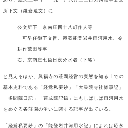
所下文（鎌倉遺文）に
公文所下 京南庄四十八町作人等
可早任御下文旨、宛漑能登岩井両河用水、令
耕作荒田等事
右、京南庄七箇日夜分水者（下略）
と見えるほか、興福寺の荘園経営の実態を知る上での
基本史料である「経覚私要鈔」「大乗院寺社雑事記」
「多聞院日記」「蓮成院記録」にもしばしば両河用水
をめぐる各荘園の争いに関する記事が出ている。
「経覚私要鈔」の「能登岩井河用水記」によれば応永