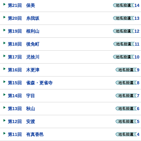
第21回 保美
14
第20回 糸我坂
13
第19回 根利山
12
第18回 後免町
11
第17回 児捨川
10
第16回 木更津
9
第15回 雀森・更雀寺
8
第14回 宇目
7
第13回 秋山
6
第12回 安渡
5
第11回 有真香邑
4