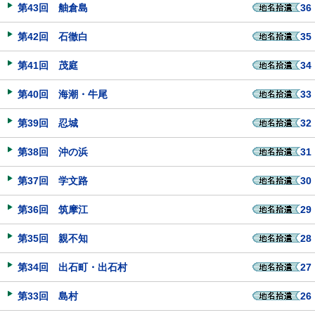
第43回 舳倉島
36
第42回 石徹白
35
第41回 茂庭
34
第40回 海潮・牛尾
33
第39回 忍城
32
第38回 沖の浜
31
第37回 学文路
30
第36回 筑摩江
29
第35回 親不知
28
第34回 出石町・出石村
27
第33回 島村
26