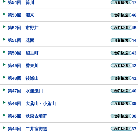
第54回 筒川
47
第53回 潮来
46
第52回 市野井
45
第51回 花園
44
第50回 沼垂町
43
第49回 香東川
42
第48回 後瀬山
41
第47回 水無瀬川
40
第46回 大鳶山・小鳶山
39
第45回 狄森古墳群
38
第44回 二井宿街道
37