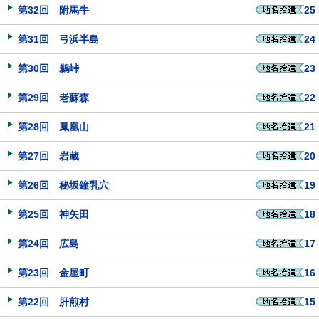
第32回 附馬牛
25
第31回 弓浜半島
24
第30回 鵜峠
23
第29回 老蘇森
22
第28回 鳳凰山
21
第27回 岩蔵
20
第26回 秘坂鐘乳穴
19
第25回 神矢田
18
第24回 広島
17
第23回 金屋町
16
第22回 肝煎村
15