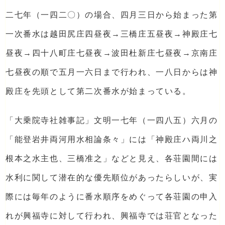
二七年（一四二〇）の場合、四月三日から始まった第
一次番水は越田尻庄四昼夜→三橋庄五昼夜→神殿庄七
昼夜→四十八町庄七昼夜→波田杜新庄七昼夜→京南庄
七昼夜の順で五月一六日まで行われ、一八日からは神
殿庄を先頭として第二次番水が始まっている。
「大乗院寺社雑事記」文明一七年（一四八五）六月の
「能登岩井両河用水相論条々」には「神殿庄ハ両川之
根本之水主也、三橋准之」などと見え、各荘園間には
水利に関して潜在的な優先順位があったらしいが、実
際には毎年のように番水順序をめぐって各荘園の申入
れが興福寺に対して行われ、興福寺では荘官となった