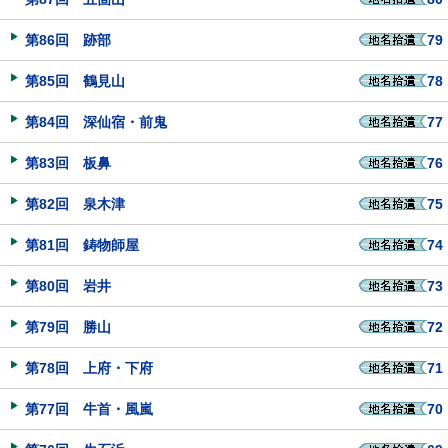
第86回 跡部
79
第85回 鶴見山
78
第84回 深仙宿・前鬼
77
第83回 板鼻
76
第82回 泉木津
75
第81回 鋳物師屋
74
第80回 岩井
73
第79回 勝山
72
第78回 上府・下府
71
第77回 牛首・風嵐
70