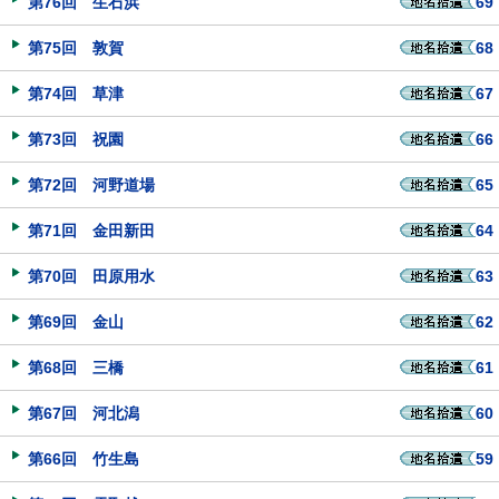
第76回 生石浜
69
第75回 敦賀
68
第74回 草津
67
第73回 祝園
66
第72回 河野道場
65
第71回 金田新田
64
第70回 田原用水
63
第69回 金山
62
第68回 三橋
61
第67回 河北潟
60
第66回 竹生島
59