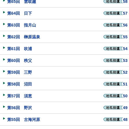
第65回 雲取越
58
第64回 日下
57
第63回 指月山
56
第62回 榊原温泉
55
第61回 吹浦
54
第60回 秩父
53
第59回 三野
52
第58回 沼田
51
第57回 須恵
50
第56回 野沢
49
第55回 古海河原
48