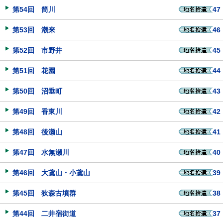
第54回 筒川
47
第53回 潮来
46
第52回 市野井
45
第51回 花園
44
第50回 沼垂町
43
第49回 香東川
42
第48回 後瀬山
41
第47回 水無瀬川
40
第46回 大鳶山・小鳶山
39
第45回 狄森古墳群
38
第44回 二井宿街道
37