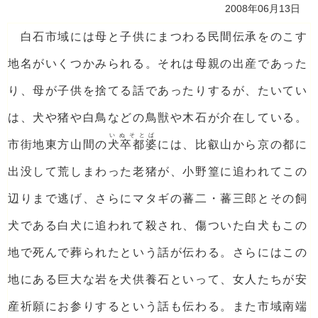
2008年06月13日
白石市域には母と子供にまつわる民間伝承をのこす
地名がいくつかみられる。それは母親の出産であった
り、母が子供を捨てる話であったりするが、たいてい
は、犬や猪や白鳥などの鳥獣や木石が介在している。
いぬそとば
市街地東方山間の
犬卒都婆
には、比叡山から京の都に
出没して荒しまわった老猪が、小野篁に追われてこの
辺りまで逃げ、さらにマタギの蕃二・蕃三郎とその飼
犬である白犬に追われて殺され、傷ついた白犬もこの
地で死んで葬られたという話が伝わる。さらにはこの
地にある巨大な岩を犬供養石といって、女人たちが安
産祈願にお参りするという話も伝わる。また市域南端