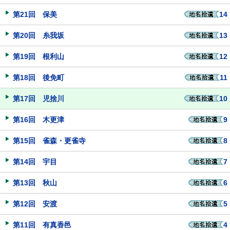
第21回 保美
14
第20回 糸我坂
13
第19回 根利山
12
第18回 後免町
11
第17回 児捨川
10
第16回 木更津
9
第15回 雀森・更雀寺
8
第14回 宇目
7
第13回 秋山
6
第12回 安渡
5
第11回 有真香邑
4