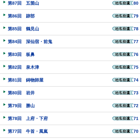
第87回 五箇山
80
第86回 跡部
79
第85回 鶴見山
78
第84回 深仙宿・前鬼
77
第83回 板鼻
76
第82回 泉木津
75
第81回 鋳物師屋
74
第80回 岩井
73
第79回 勝山
72
第78回 上府・下府
71
第77回 牛首・風嵐
70