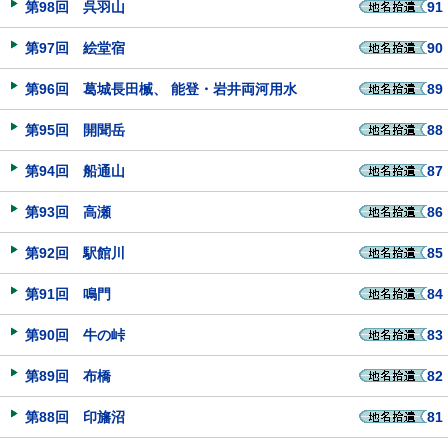
第98回 呉羽山
91
第97回 絵堂宿
90
第96回 葛城長田楲、 能登・岩井両河用水
89
第95回 開聞岳
88
第94回 船通山
87
第93回 高瀬
86
第92回 駅館川
85
第91回 鳴門
84
第90回 牛の峠
83
第89回 布橋
82
第88回 印旛沼
81