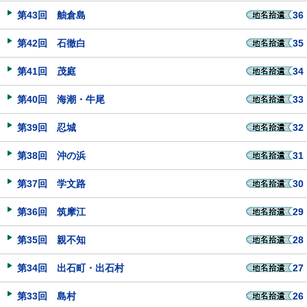
第43回 舳倉島
36
第42回 石徹白
35
第41回 茂庭
34
第40回 海潮・牛尾
33
第39回 忍城
32
第38回 沖の浜
31
第37回 学文路
30
第36回 筑摩江
29
第35回 親不知
28
第34回 出石町・出石村
27
第33回 島村
26