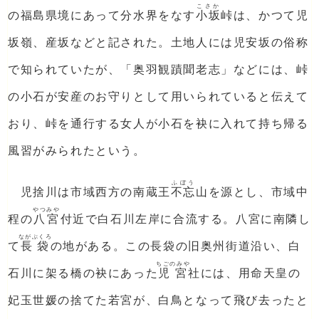
こさか
の福島県境にあって分水界をなす
小坂
峠は、かつて児
坂嶺、産坂などと記された。土地人には児安坂の俗称
で知られていたが、「奥羽観蹟聞老志」などには、峠
の小石が安産のお守りとして用いられていると伝えて
おり、峠を通行する女人が小石を袂に入れて持ち帰る
風習がみられたという。
ふぼう
児捨川は市域西方の南蔵王
不忘
山を源とし、市域中
やつみや
程の
八宮
付近で白石川左岸に合流する。八宮に南隣し
ながぶくろ
て
長袋
の地がある。この長袋の旧奥州街道沿い、白
ちごのみや
石川に架る橋の袂にあった
児宮
社には、用命天皇の
妃玉世媛の捨てた若宮が、白鳥となって飛び去ったと