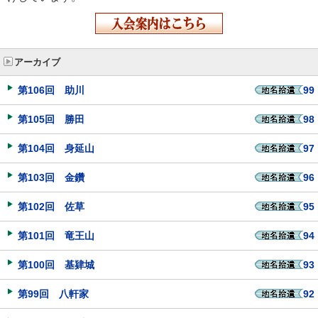
アーカイブ
第106回 助川
99
第105回 勝田
98
第104回 身延山
97
第103回 金鑽
96
第102回 佐草
95
第101回 竜王山
94
第100回 基肄城
93
第99回 八軒家
92