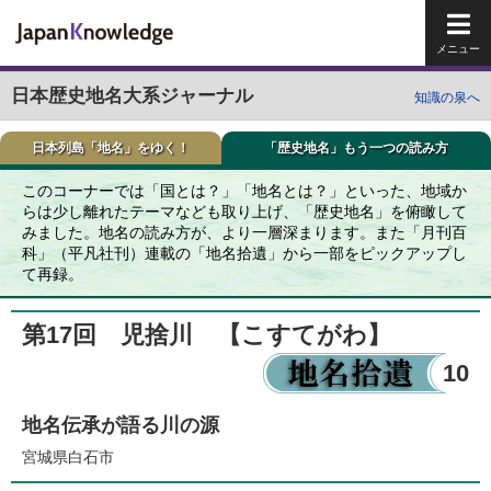
メイ
日本歴史地名大系ジャーナル
知識の泉へ
日本列島「地名」をゆく！
「歴史地名」もう一つの読み方
このコーナーでは「国とは？」「地名とは？」といった、地域か
らは少し離れたテーマなども取り上げ、「歴史地名」を俯瞰して
みました。地名の読み方が、より一層深まります。また「月刊百
科」（平凡社刊）連載の「地名拾遺」から一部をピックアップし
て再録。
第17回 児捨川
【こすてがわ】
10
地名伝承が語る川の源
宮城県白石市