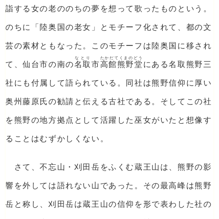
詣する女の老ののちの夢を想って歌ったものという。
のちに「陸奥国の老女」とモチーフ化されて、都の文
芸の素材ともなった。このモチーフは陸奥国に移され
なとり
たかだてくまのどう
て、仙台市の南の
名取
市
高館熊野堂
にある名取熊野三
社にも付属して語られている。同社は熊野信仰に厚い
奥州藤原氏の勧請と伝える古社である。そしてこの社
を熊野の地方拠点として活躍した巫女がいたと想像す
ることはむずかしくない。
さて、不忘山・刈田岳をふくむ蔵王山は、熊野の影
響を外しては語れない山であった。その最高峰は熊野
岳と称し、刈田岳は蔵王山の信仰を形で表わした社の