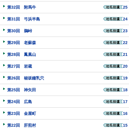
第32回 附馬牛
25
第31回 弓浜半島
24
第30回 鵜峠
23
第29回 老蘇森
22
第28回 鳳凰山
21
第27回 岩蔵
20
第26回 秘坂鐘乳穴
19
第25回 神矢田
18
第24回 広島
17
第23回 金屋町
16
第22回 肝煎村
15