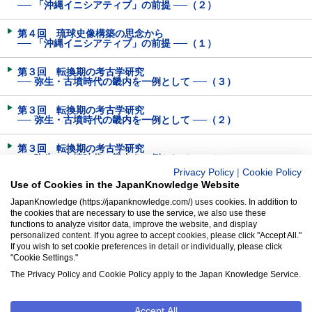
── 「沖縄イニシアティブ」の前提 ──（２）
第４回 琉球史像構築の思念から
── 「沖縄イニシアティブ」の前提 ──（１）
第３回 転換期の考古学研究
── 弥生・古墳時代の畿内を一例として ──（３）
第３回 転換期の考古学研究
── 弥生・古墳時代の畿内を一例として ──（２）
第３回 転換期の考古学研究
── 弥生・古墳時代の畿内を一例として ──（１）
Privacy Policy
|
Cookie Policy
Use of Cookies in the JapanKnowledge Website
第２回 地名の表記と変遷（３）
JapanKnowledge (https://japanknowledge.com/) uses cookies. In addition to
the cookies that are necessary to use the service, we also use these
第２回 地名の表記と変遷（２）
functions to analyze visitor data, improve the website, and display
personalized content. If you agree to accept cookies, please click "Accept All."
第２回 地名の表記と変遷（１）
If you wish to set cookie preferences in detail or individually, please click
"Cookie Settings."
第１回 「国」という地域──クニの原郷──
The Privacy Policy and Cookie Policy apply to the Japan Knowledge Service.
Accept All