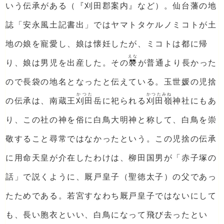
いう伝承がある（『刈田郡案内』など）。仙台藩の地
誌「安永風土記書出」ではヤマトタケルノミコトが土
地の娘を寵愛し、娘は懐妊したが、ミコトは都に帰
えな
り、娘は男児を出産した。その
褜
が普通より長かった
ので長袋の地名となったと伝えている。玉世媛の児捨
かつた
かつたみね
の伝承は、南蔵王
刈田
岳に祀られる
刈田嶺
神社にもあ
り、この社の神を俗に白鳥大明神と称して、白鳥を崇
敬すること尋常ではなかったという。この児捨の伝承
に用命天皇が介在したわけは、柳田国男が「赤子塚の
話」で説くように、厩戸皇子（聖徳太子）の父であっ
たためである。若宮すなわち厩戸皇子ではないにして
も、長い胞衣といい、白鳥になって飛び去ったとい