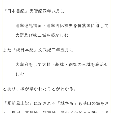
『日本書紀』天智紀四年八月に
まだ
達率憶礼福留・達率四比福夫を筑紫国に
遣
して
大野及び椽二城を築かしむ
また『続日本紀』文武紀二年五月に
大宰府をして大野・基肄・鞠智の三城を繕治せ
しむ
とあり、城が築かれたことがわかる。
『肥前風土記』に記される「城壱所」も基山の城をさ
す。椽城、基肄城、記夷城、基山城などと文献にある