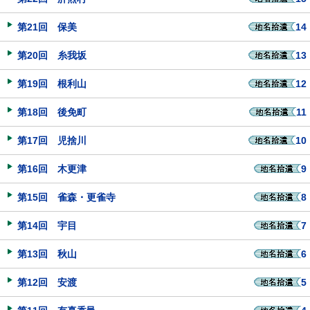
第21回 保美
14
第20回 糸我坂
13
第19回 根利山
12
第18回 後免町
11
第17回 児捨川
10
第16回 木更津
9
第15回 雀森・更雀寺
8
第14回 宇目
7
第13回 秋山
6
第12回 安渡
5