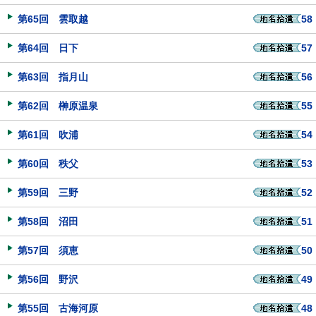
第65回 雲取越
58
第64回 日下
57
第63回 指月山
56
第62回 榊原温泉
55
第61回 吹浦
54
第60回 秩父
53
第59回 三野
52
第58回 沼田
51
第57回 須恵
50
第56回 野沢
49
第55回 古海河原
48