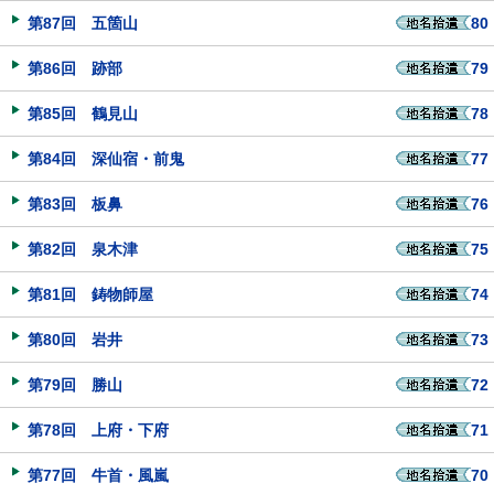
第87回 五箇山
80
第86回 跡部
79
第85回 鶴見山
78
第84回 深仙宿・前鬼
77
第83回 板鼻
76
第82回 泉木津
75
第81回 鋳物師屋
74
第80回 岩井
73
第79回 勝山
72
第78回 上府・下府
71
第77回 牛首・風嵐
70