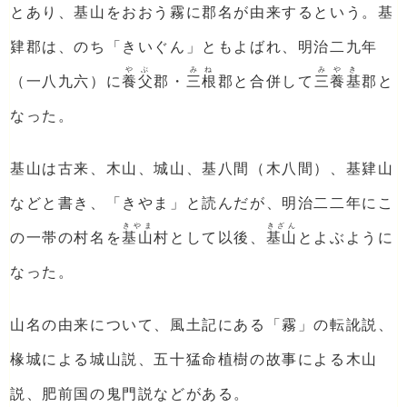
とあり、基山をおおう霧に郡名が由来するという。基
肄郡は、のち「きいぐん」ともよばれ、明治二九年
やぶ
みね
みやき
（一八九六）に
養父
郡・
三根
郡と合併して
三養基
郡と
なった。
基山は古来、木山、城山、基八間（木八間）、基肄山
などと書き、「きやま」と読んだが、明治二二年にこ
きやま
きざん
の一帯の村名を
基山
村として以後、
基山
とよぶように
なった。
山名の由来について、風土記にある「霧」の転訛説、
椽城による城山説、五十猛命植樹の故事による木山
説、肥前国の鬼門説などがある。