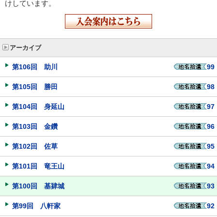
けしています。
アーカイブ
第106回 助川
99
第105回 勝田
98
第104回 身延山
97
第103回 金鑽
96
第102回 佐草
95
第101回 竜王山
94
第100回 基肄城
93
第99回 八軒家
92