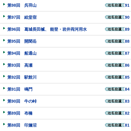
第98回 呉羽山
91
第97回 絵堂宿
90
第96回 葛城長田楲、 能登・岩井両河用水
89
第95回 開聞岳
88
第94回 船通山
87
第93回 高瀬
86
第92回 駅館川
85
第91回 鳴門
84
第90回 牛の峠
83
第89回 布橋
82
第88回 印旛沼
81