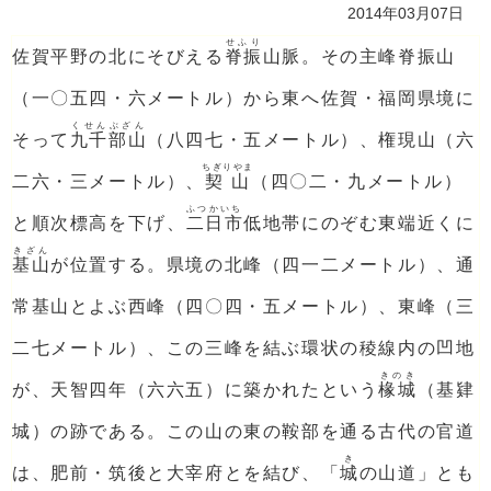
2014年03月07日
せふり
佐賀平野の北にそびえる
脊振
山脈。その主峰脊振山
（一〇五四・六メートル）から東へ佐賀・福岡県境に
くせんぶざん
そって
九千部山
（八四七・五メートル）、権現山（六
ちぎりやま
二六・三メートル）、
契山
（四〇二・九メートル）
ふつかいち
と順次標高を下げ、
二日市
低地帯にのぞむ東端近くに
きざん
基山
が位置する。県境の北峰（四一二メートル）、通
常基山とよぶ西峰（四〇四・五メートル）、東峰（三
二七メートル）、この三峰を結ぶ環状の稜線内の凹地
きのき
が、天智四年（六六五）に築かれたという
椽城
（基肄
城）の跡である。この山の東の鞍部を通る古代の官道
き
は、肥前・筑後と大宰府とを結び、「
城
の山道」とも