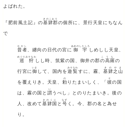
よばれた。
きのこおり
『肥前風土記』の
基肄郡
の個所に、景行天皇にちなん
で
むかし
あめのしたしろ
昔者
、纏向の日代の宮に
御宇
しめしし天皇、
めぐりみそなわ
こうら
巡狩
しし時、筑紫の国、御井の郡
の高羅
の
いま
みそなわ
きのやま
行宮に
御
して、国内を
遊覧
すに、霧、
基肄之山
の
そ
を覆えりき。天皇、
勅
りたまいしく、「
彼
の国
い
は、霧の国と
謂
うべし」とのりたまいき。後の
きのくに
なず
人、改めて
基肄国
と
号
く。今、郡の名と為せ
り。