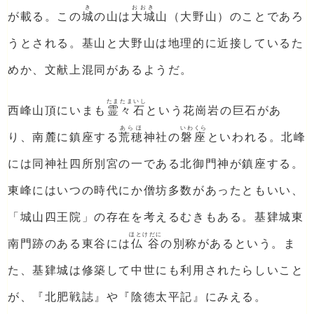
き
おおき
が載る。この
城
の山は
大城
山（大野山）のことであろ
うとされる。基山と大野山は地理的に近接しているた
めか、文献上混同があるようだ。
たまたまいし
西峰山頂にいまも
霊々石
という花崗岩の巨石があ
あらほ
いわくら
り、南麓に鎮座する
荒穂
神社の
磐座
といわれる。北峰
には同神社四所別宮の一である北御門神が鎮座する。
東峰にはいつの時代にか僧坊多数があったともいい、
「城山四王院」の存在を考えるむきもある。基肄城東
ほとけだに
南門跡のある東谷には
仏谷
の別称があるという。ま
た、基肄城は修築して中世にも利用されたらしいこと
が、『北肥戦誌』や『陰徳太平記』にみえる。