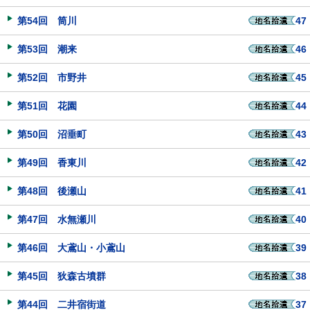
第54回 筒川
47
第53回 潮来
46
第52回 市野井
45
第51回 花園
44
第50回 沼垂町
43
第49回 香東川
42
第48回 後瀬山
41
第47回 水無瀬川
40
第46回 大鳶山・小鳶山
39
第45回 狄森古墳群
38
第44回 二井宿街道
37