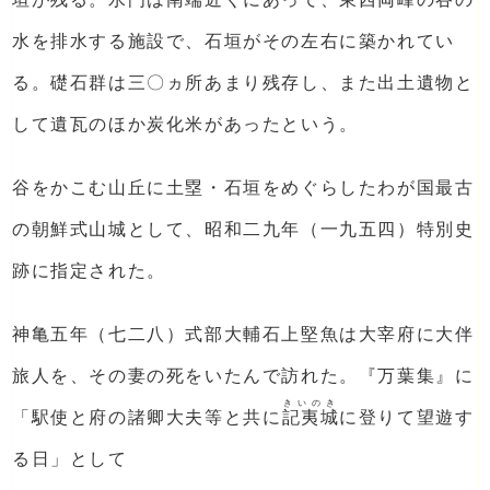
水を排水する施設で、石垣がその左右に築かれてい
る。礎石群は三〇ヵ所あまり残存し、また出土遺物と
して遺瓦のほか炭化米があったという。
谷をかこむ山丘に土塁・石垣をめぐらしたわが国最古
の朝鮮式山城として、昭和二九年（一九五四）特別史
跡に指定された。
神亀五年（七二八）式部大輔石上堅魚は大宰府に大伴
旅人を、その妻の死をいたんで訪れた。『万葉集』に
きいのき
「駅使と府の諸卿大夫等と共に
記夷城
に登りて望遊す
る日」として