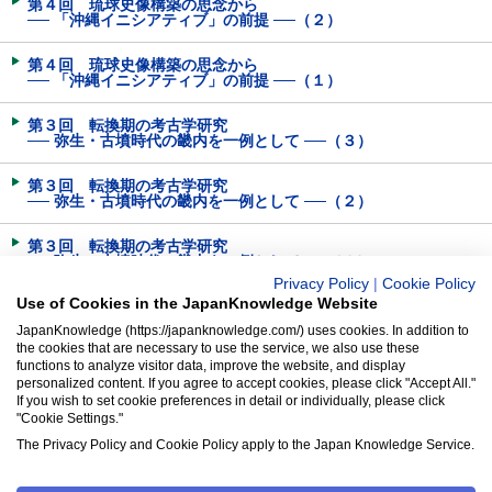
第４回 琉球史像構築の思念から
── 「沖縄イニシアティブ」の前提 ──（２）
第４回 琉球史像構築の思念から
── 「沖縄イニシアティブ」の前提 ──（１）
第３回 転換期の考古学研究
── 弥生・古墳時代の畿内を一例として ──（３）
第３回 転換期の考古学研究
── 弥生・古墳時代の畿内を一例として ──（２）
第３回 転換期の考古学研究
── 弥生・古墳時代の畿内を一例として ──（１）
Privacy Policy
|
Cookie Policy
Use of Cookies in the JapanKnowledge Website
第２回 地名の表記と変遷（３）
JapanKnowledge (https://japanknowledge.com/) uses cookies. In addition to
the cookies that are necessary to use the service, we also use these
第２回 地名の表記と変遷（２）
functions to analyze visitor data, improve the website, and display
personalized content. If you agree to accept cookies, please click "Accept All."
第２回 地名の表記と変遷（１）
If you wish to set cookie preferences in detail or individually, please click
"Cookie Settings."
第１回 「国」という地域──クニの原郷──
The Privacy Policy and Cookie Policy apply to the Japan Knowledge Service.