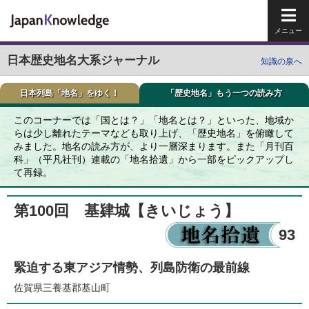
メイ
日本歴史地名大系ジャーナル
知識の泉へ
日本列島「地名」をゆく！
「歴史地名」もう一つの読み方
このコーナーでは「国とは？」「地名とは？」といった、地域か
らは少し離れたテーマなども取り上げ、「歴史地名」を俯瞰して
みました。地名の読み方が、より一層深まります。また「月刊百
科」（平凡社刊）連載の「地名拾遺」から一部をピックアップし
て再録。
第100回 基肄城
【きいじょう】
93
緊迫する東アジア情勢、列島防衛の最前線
佐賀県三養基郡基山町