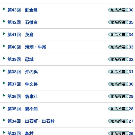
第43回 舳倉島
36
第42回 石徹白
35
第41回 茂庭
34
第40回 海潮・牛尾
33
第39回 忍城
32
第38回 沖の浜
31
第37回 学文路
30
第36回 筑摩江
29
第35回 親不知
28
第34回 出石町・出石村
27
第33回 島村
26