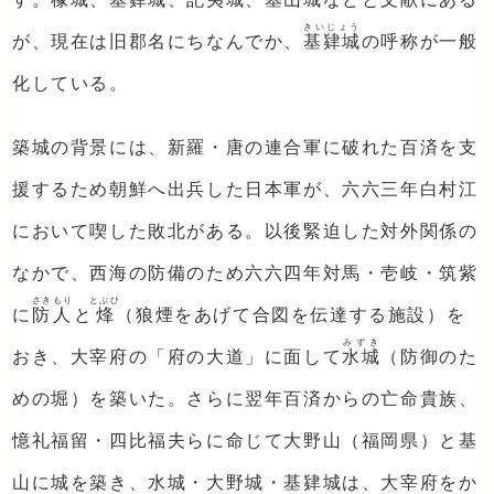
きいじょう
が、現在は旧郡名にちなんでか、
基肄城
の呼称が一般
化している。
築城の背景には、新羅・唐の連合軍に破れた百済を支
援するため朝鮮へ出兵した日本軍が、六六三年白村江
において喫した敗北がある。以後緊迫した対外関係の
なかで、西海の防備のため六六四年対馬・壱岐・筑紫
さきもり
とぶひ
に
防人
と
烽
（狼煙をあげて合図を伝達する施設）を
みずき
おき、大宰府の「府の大道」に面して
水城
（防御のた
めの堀）を築いた。さらに翌年百済からの亡命貴族、
憶礼福留・四比福夫らに命じて大野山（福岡県）と基
山に城を築き、水城・大野城・基肄城は、大宰府をか