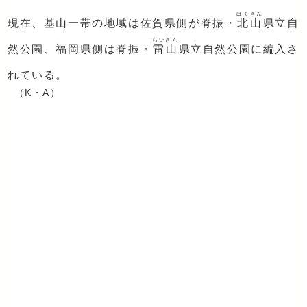
ほくざん
現在、基山一帯の地域は佐賀県側が脊振・
北山
県立自
らいざん
然公園、福岡県側は脊振・
雷山
県立自然公園に編入さ
れている。
（K・A）