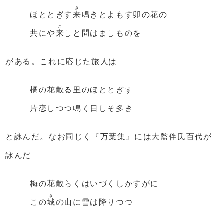
き
ほととぎす
来
鳴きとよもす卯の花の
こ
共にや
来
しと問はましものを
がある。これに応じた旅人は
橘の花散る里のほととぎす
片恋しつつ鳴く日しそ多き
と詠んだ。なお同じく『万葉集』には大監伴氏百代が
詠んだ
梅の花散らくはいづくしかすがに
き
この
城
の山に雪は降りつつ