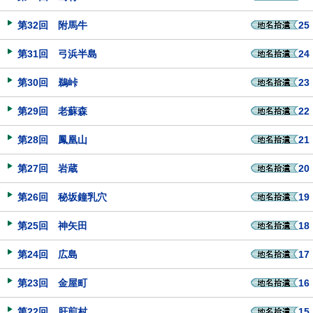
第32回 附馬牛
25
第31回 弓浜半島
24
第30回 鵜峠
23
第29回 老蘇森
22
第28回 鳳凰山
21
第27回 岩蔵
20
第26回 秘坂鐘乳穴
19
第25回 神矢田
18
第24回 広島
17
第23回 金屋町
16
第22回 肝煎村
15