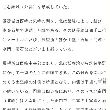
こむ羅城（外郭）を形成していた。
基肄城は西峰と東峰の間を、北は築堤によって結び、
南を石垣で連結した城である。その延長線は四千二〇
〇メートルに及び、展望所のほか土塁・石垣・門跡・
水門・礎石などがいまも残っている。
展望所は西峰中央部にあり、北は博多湾から筑後平野
にかけて一望のもとに俯瞰できる。この付近を南北に
くるまじ
めぐる土塁線の外側は断崖となり、内側は平坦な
車路
が続いている。門跡は四ヵ所にあり、そのうち北帝門
（北峰）は大宰府に面した正門で、二重の土塁線と石
垣が残る。水門は南端近くにあって、東西両峰の谷の