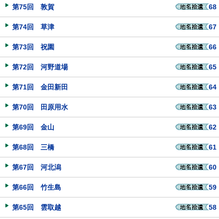
第75回 敦賀
68
第74回 草津
67
第73回 祝園
66
第72回 河野道場
65
第71回 金田新田
64
第70回 田原用水
63
第69回 金山
62
第68回 三橋
61
第67回 河北潟
60
第66回 竹生島
59
第65回 雲取越
58