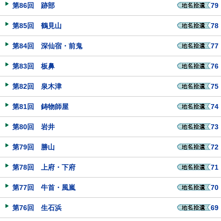
第86回 跡部
79
第85回 鶴見山
78
第84回 深仙宿・前鬼
77
第83回 板鼻
76
第82回 泉木津
75
第81回 鋳物師屋
74
第80回 岩井
73
第79回 勝山
72
第78回 上府・下府
71
第77回 牛首・風嵐
70
第76回 生石浜
69