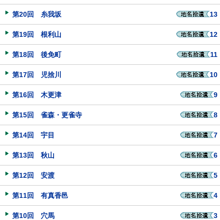
第20回 糸我坂
13
第19回 根利山
12
第18回 後免町
11
第17回 児捨川
10
第16回 木更津
9
第15回 雀森・更雀寺
8
第14回 宇目
7
第13回 秋山
6
第12回 安渡
5
第11回 有真香邑
4
第10回 穴馬
3