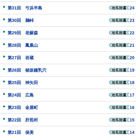
第31回 弓浜半島
24
第30回 鵜峠
23
第29回 老蘇森
22
第28回 鳳凰山
21
第27回 岩蔵
20
第26回 秘坂鐘乳穴
19
第25回 神矢田
18
第24回 広島
17
第23回 金屋町
16
第22回 肝煎村
15
第21回 保美
14