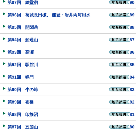
第97回 絵堂宿
90
第96回 葛城長田楲、 能登・岩井両河用水
89
第95回 開聞岳
88
第94回 船通山
87
第93回 高瀬
86
第92回 駅館川
85
第91回 鳴門
84
第90回 牛の峠
83
第89回 布橋
82
第88回 印旛沼
81
第87回 五箇山
80