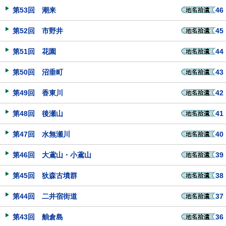
第53回 潮来
46
第52回 市野井
45
第51回 花園
44
第50回 沼垂町
43
第49回 香東川
42
第48回 後瀬山
41
第47回 水無瀬川
40
第46回 大鳶山・小鳶山
39
第45回 狄森古墳群
38
第44回 二井宿街道
37
第43回 舳倉島
36