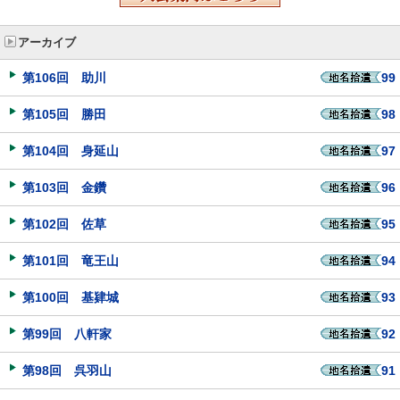
アーカイブ
第106回 助川
99
第105回 勝田
98
第104回 身延山
97
第103回 金鑽
96
第102回 佐草
95
第101回 竜王山
94
第100回 基肄城
93
第99回 八軒家
92
第98回 呉羽山
91