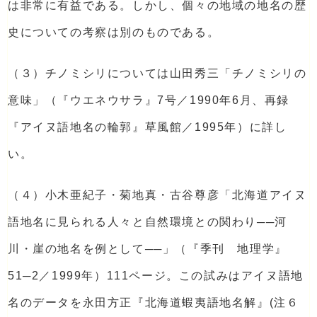
は非常に有益である。しかし、個々の地域の地名の歴
史についての考察は別のものである。
（３）チノミシリについては山田秀三「チノミシリの
意味」（『ウエネウサラ』7号／1990年6月、再録
『アイヌ語地名の輪郭』草風館／1995年）に詳し
い。
（４）小木亜紀子・菊地真・古谷尊彦「北海道アイヌ
語地名に見られる人々と自然環境との関わり──河
川・崖の地名を例として──」（『季刊 地理学』
51─2／1999年）111ページ。この試みはアイヌ語地
名のデータを永田方正『北海道蝦夷語地名解』(注６