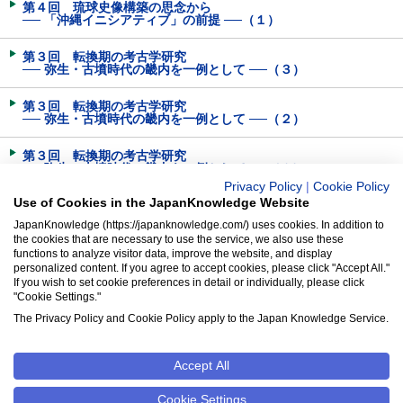
第４回 琉球史像構築の思念から
── 「沖縄イニシアティブ」の前提 ──（１）
第３回 転換期の考古学研究
── 弥生・古墳時代の畿内を一例として ──（３）
第３回 転換期の考古学研究
── 弥生・古墳時代の畿内を一例として ──（２）
第３回 転換期の考古学研究
── 弥生・古墳時代の畿内を一例として ──（１）
Privacy Policy
|
Cookie Policy
Use of Cookies in the JapanKnowledge Website
第２回 地名の表記と変遷（３）
JapanKnowledge (https://japanknowledge.com/) uses cookies. In addition to
the cookies that are necessary to use the service, we also use these
第２回 地名の表記と変遷（２）
functions to analyze visitor data, improve the website, and display
personalized content. If you agree to accept cookies, please click "Accept All."
第２回 地名の表記と変遷（１）
If you wish to set cookie preferences in detail or individually, please click
"Cookie Settings."
第１回 「国」という地域──クニの原郷──
The Privacy Policy and Cookie Policy apply to the Japan Knowledge Service.
Accept All
クッキーポリシー
Cookie設定
Cookie Settings