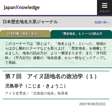
メイ
日本歴史地名大系ジャーナル
知識の泉へ
日本列島「地名」をゆく！
「歴史地名」もう一つの読み方
このコーナーでは「国とは？」「地名とは？」といった、地域か
らは少し離れたテーマなども取り上げ、「歴史地名」を俯瞰して
みました。地名の読み方が、より一層深まります。また「月刊百
科」（平凡社刊）連載の「地名拾遺」から一部をピックアップし
て再録。
第７回 アイヌ語地名の政治学（１）
児島恭子（こじま・きょうこ）
アイヌ史専攻／『北海道の地名』執筆者
2007年08月03日