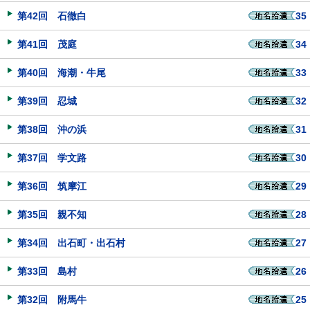
第42回 石徹白
35
第41回 茂庭
34
第40回 海潮・牛尾
33
第39回 忍城
32
第38回 沖の浜
31
第37回 学文路
30
第36回 筑摩江
29
第35回 親不知
28
第34回 出石町・出石村
27
第33回 島村
26
第32回 附馬牛
25