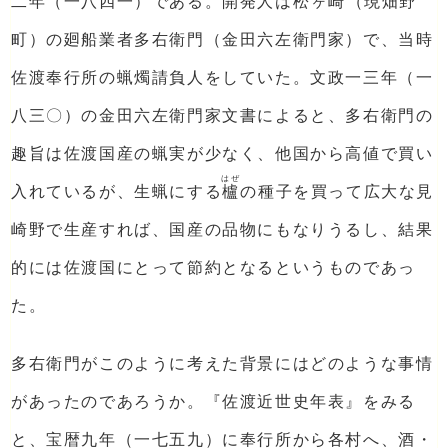
二年（一八四一）である。開発人は
松
ヶ
崎
（現畑野
町）の廻船業者多右衛門（金田六左衛門家）で、当時
佐渡奉行所の蝋燭請負人をしていた。文政一三年（一
八三〇）の金田六左衛門家文書によると、多右衛門の
趣旨は佐渡国産の蝋実が少なく、他国から高値で買い
はぜ
入れているが、生蝋にする
櫨
の種子を買って広大な見
崎野で生産すれば、国産の品物にもなりうるし、結果
的には佐渡国にとって節約となるというものであっ
た。
多右衛門がこのように考えた背景にはどのような事情
があったのであろうか。『佐渡近世史年表』をみる
と、宝暦九年（一七五九）に奉行所から各村へ、酒・