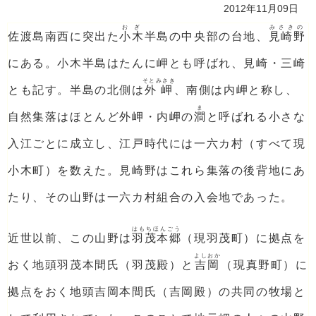
2012年11月09日
おぎ
みさきの
佐渡島南西に突出た
小木
半島の中央部の台地、
見崎野
にある。小木半島はたんに岬とも呼ばれ、見崎・三崎
そとみさき
とも記す。半島の北側は
外岬
、南側は内岬と称し、
ま
自然集落はほとんど外岬・内岬の
澗
と呼ばれる小さな
入江ごとに成立し、江戸時代には一六カ村（すべて現
小木町）を数えた。見崎野はこれら集落の後背地にあ
たり、その山野は一六カ村組合の入会地であった。
はもちほんごう
近世以前、この山野は
羽茂本郷
（現羽茂町）に拠点を
よしおか
おく地頭羽茂本間氏（羽茂殿）と
吉岡
（現真野町）に
拠点をおく地頭吉岡本間氏（吉岡殿）の共同の牧場と