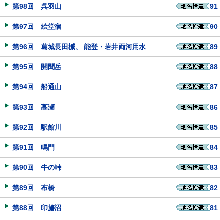
第98回 呉羽山
91
第97回 絵堂宿
90
第96回 葛城長田楲、 能登・岩井両河用水
89
第95回 開聞岳
88
第94回 船通山
87
第93回 高瀬
86
第92回 駅館川
85
第91回 鳴門
84
第90回 牛の峠
83
第89回 布橋
82
第88回 印旛沼
81