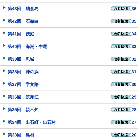
第43回 舳倉島
36
第42回 石徹白
35
第41回 茂庭
34
第40回 海潮・牛尾
33
第39回 忍城
32
第38回 沖の浜
31
第37回 学文路
30
第36回 筑摩江
29
第35回 親不知
28
第34回 出石町・出石村
27
第33回 島村
26