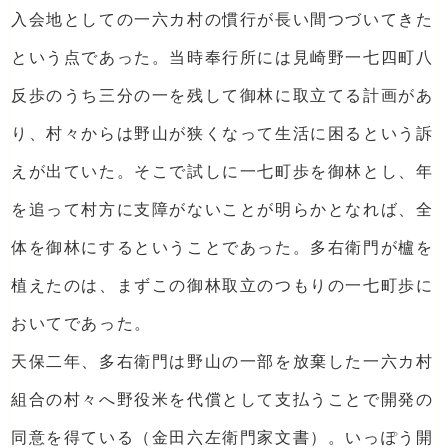
入会地としての一六カ村の慣行が長い間つづいてきた
という点であった。当時奉行所には見崎野一七四町八
反歩のうち三分の一を残して御林に取立てる計画があ
り、村々からは野山が狭くなって生活に困るという訴
えが出ていた。そこで試しに一七町歩を御林とし、年
を追って村方に支障がないことが明らかとなれば、全
体を御林にするということであった。多右衛門が櫨を
植えたのは、まずこの御林取立のつもりの一七町歩に
おいてであった。
天保二年、多右衛門は野山の一部を放棄した一六カ村
組合の村々へ野役米を代償として支払うことで開発の
同意を得ている（金田六左衛門家文書）。いっぽう開