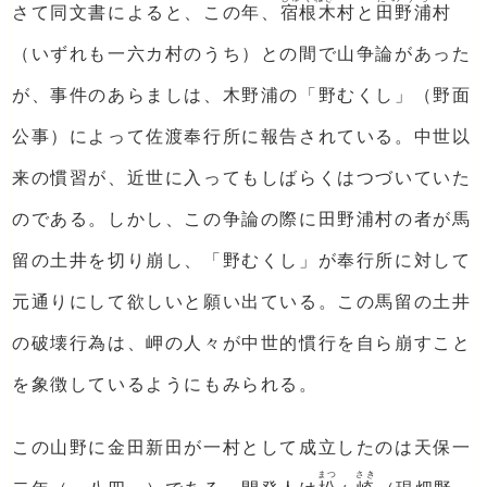
さて同文書によると、この年、
宿根木
村と
田野浦
村
（いずれも一六カ村のうち）との間で山争論があった
が、事件のあらましは、木野浦の「野むくし」（野面
公事）によって佐渡奉行所に報告されている。中世以
来の慣習が、近世に入ってもしばらくはつづいていた
のである。しかし、この争論の際に田野浦村の者が馬
留の土井を切り崩し、「野むくし」が奉行所に対して
元通りにして欲しいと願い出ている。この馬留の土井
の破壊行為は、岬の人々が中世的慣行を自ら崩すこと
を象徴しているようにもみられる。
この山野に金田新田が一村として成立したのは天保一
まつ
さき