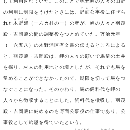
して利用されていた。このことで地元岬の人々の山野
のもくじ
の利用に制限をうけたときには、
野面公事
役に任ぜら
きのうら
れた
木野浦
（一六カ村の一）の者が、岬の人々と羽茂
殿・吉岡殿の間の調整役をつとめていた。万治元年
（一六五八）の木野浦区有文書の伝えるところによる
と、羽茂殿・吉岡殿は、岬の人々の願いで馬留の土井
を掘り、村人の利用地との境としたが、それでも馬を
留めることができなかったので、期限を切って馬をつ
なぐことになった。そのかわり、馬の飼料代を岬の
人々から徴収することにした。飼料代を徴収し、羽茂
殿・吉岡殿に納めるのも野面公事役の仕事であり、公
事役として給恩を得ていたという。
しゅくねぎ
たのうら