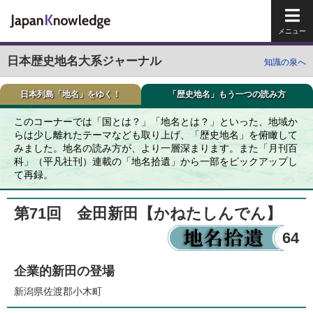
メイ
日本歴史地名大系ジャーナル
知識の泉へ
日本列島「地名」をゆく！
「歴史地名」もう一つの読み方
このコーナーでは「国とは？」「地名とは？」といった、地域か
らは少し離れたテーマなども取り上げ、「歴史地名」を俯瞰して
みました。地名の読み方が、より一層深まります。また「月刊百
科」（平凡社刊）連載の「地名拾遺」から一部をピックアップし
て再録。
第71回 金田新田
【かねたしんでん】
64
企業的新田の登場
新潟県佐渡郡小木町