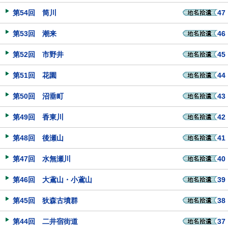
第54回 筒川
47
第53回 潮来
46
第52回 市野井
45
第51回 花園
44
第50回 沼垂町
43
第49回 香東川
42
第48回 後瀬山
41
第47回 水無瀬川
40
第46回 大鳶山・小鳶山
39
第45回 狄森古墳群
38
第44回 二井宿街道
37