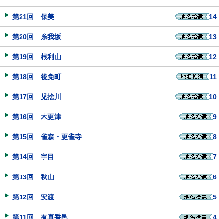
第21回 保美
14
第20回 糸我坂
13
第19回 根利山
12
第18回 後免町
11
第17回 児捨川
10
第16回 木更津
9
第15回 雀森・更雀寺
8
第14回 宇目
7
第13回 秋山
6
第12回 安渡
5
第11回 有真香邑
4