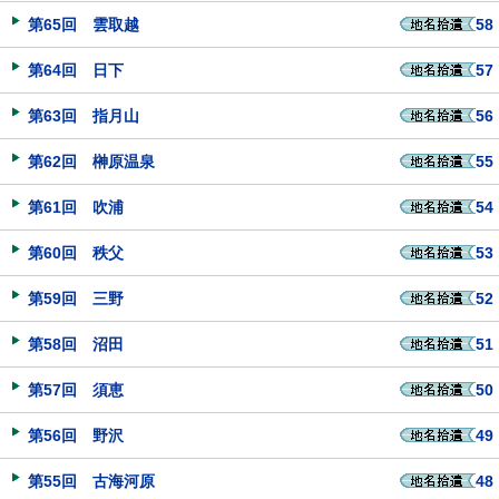
第65回 雲取越
58
第64回 日下
57
第63回 指月山
56
第62回 榊原温泉
55
第61回 吹浦
54
第60回 秩父
53
第59回 三野
52
第58回 沼田
51
第57回 須恵
50
第56回 野沢
49
第55回 古海河原
48