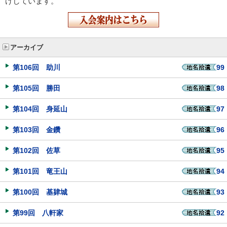
けしています。
アーカイブ
第106回 助川
99
第105回 勝田
98
第104回 身延山
97
第103回 金鑽
96
第102回 佐草
95
第101回 竜王山
94
第100回 基肄城
93
第99回 八軒家
92