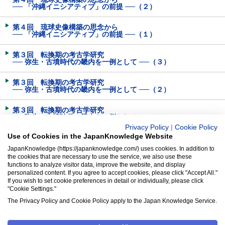
── 「沖縄イニシアティブ」の前提 ──（２）
第４回 琉球史像構築の思念から
── 「沖縄イニシアティブ」の前提 ──（１）
第３回 転換期の考古学研究
── 弥生・古墳時代の畿内を一例として ──（３）
第３回 転換期の考古学研究
── 弥生・古墳時代の畿内を一例として ──（２）
第３回 転換期の考古学研究
── 弥生・古墳時代の畿内を一例として ──（１）
Privacy Policy
|
Cookie Policy
Use of Cookies in the JapanKnowledge Website
第２回 地名の表記と変遷（３）
JapanKnowledge (https://japanknowledge.com/) uses cookies. In addition to
the cookies that are necessary to use the service, we also use these
第２回 地名の表記と変遷（２）
functions to analyze visitor data, improve the website, and display
personalized content. If you agree to accept cookies, please click "Accept All."
第２回 地名の表記と変遷（１）
If you wish to set cookie preferences in detail or individually, please click
"Cookie Settings."
第１回 「国」という地域──クニの原郷──
The Privacy Policy and Cookie Policy apply to the Japan Knowledge Service.