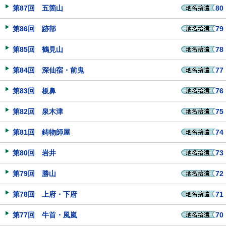
第87回 五箇山
80
第86回 跡部
79
第85回 鶴見山
78
第84回 深仙宿・前鬼
77
第83回 板鼻
76
第82回 泉木津
75
第81回 鋳物師屋
74
第80回 岩井
73
第79回 勝山
72
第78回 上府・下府
71
第77回 牛首・風嵐
70