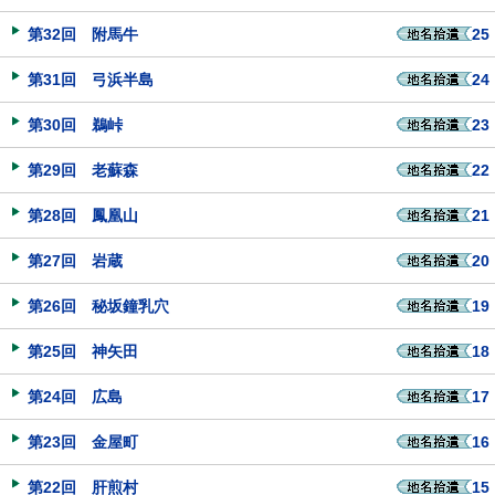
第32回 附馬牛
25
第31回 弓浜半島
24
第30回 鵜峠
23
第29回 老蘇森
22
第28回 鳳凰山
21
第27回 岩蔵
20
第26回 秘坂鐘乳穴
19
第25回 神矢田
18
第24回 広島
17
第23回 金屋町
16
第22回 肝煎村
15