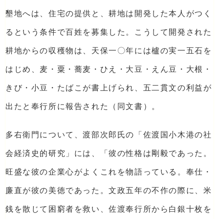
墾地へは、住宅の提供と、耕地は開発した本人がつく
るという条件で百姓を募集した。こうして開発された
耕地からの収穫物は、天保一〇年には櫨の実一五石を
はじめ、麦・粟・蕎麦・ひえ・大豆・えん豆・大根・
きび・小豆・たばこが書上げられ、五二貫文の利益が
出たと奉行所に報告された（同文書）。
多右衛門について、渡部次郎氏の「佐渡国小木港の社
会経済史的研究」には、「彼の性格は剛毅であった。
旺盛な彼の企業心がよくこれを物語っている。奉仕・
廉直が彼の美徳であった。文政五年の不作の際に、米
銭を散じて困窮者を救い、佐渡奉行所から白銀十枚を