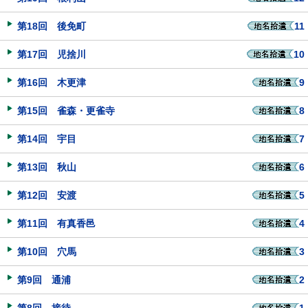
第18回 後免町
11
第17回 児捨川
10
第16回 木更津
9
第15回 雀森・更雀寺
8
第14回 宇目
7
第13回 秋山
6
第12回 安渡
5
第11回 有真香邑
4
第10回 穴馬
3
第9回 通浦
2