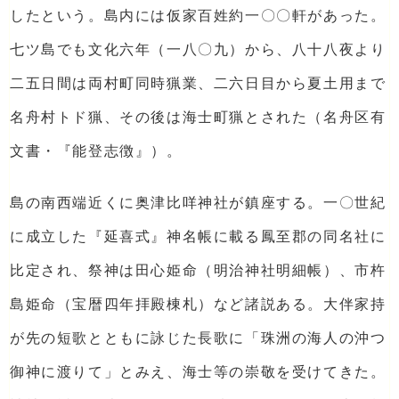
したという。島内には仮家百姓約一〇〇軒があった。
七ツ島でも文化六年（一八〇九）から、八十八夜より
二五日間は両村町同時猟業、二六日目から夏土用まで
名舟村トド猟、その後は海士町猟とされた（名舟区有
文書・『能登志徴』）。
島の南西端近くに奥津比咩神社が鎮座する。一〇世紀
に成立した『延喜式』神名帳に載る鳳至郡の同名社に
比定され、祭神は田心姫命（明治神社明細帳）、市杵
島姫命（宝暦四年拝殿棟札）など諸説ある。大伴家持
が先の短歌とともに詠じた長歌に「珠洲の海人の沖つ
御神に渡りて」とみえ、海士等の崇敬を受けてきた。