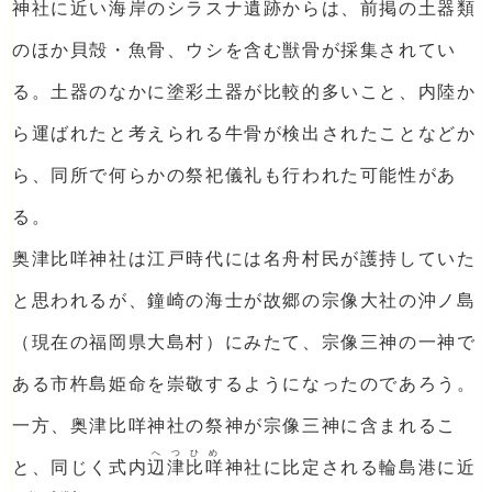
神社に近い海岸のシラスナ遺跡からは、前掲の土器類
のほか貝殻・魚骨、ウシを含む獣骨が採集されてい
る。土器のなかに塗彩土器が比較的多いこと、内陸か
ら運ばれたと考えられる牛骨が検出されたことなどか
ら、同所で何らかの祭祀儀礼も行われた可能性があ
る。
奥津比咩神社は江戸時代には名舟村民が護持していた
と思われるが、鐘崎の海士が故郷の宗像大社の沖ノ島
（現在の福岡県大島村）にみたて、宗像三神の一神で
ある市杵島姫命を崇敬するようになったのであろう。
一方、奥津比咩神社の祭神が宗像三神に含まれるこ
へつひめ
と、同じく式内
辺津比咩
神社に比定される輪島港に近