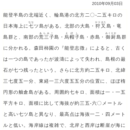
2010年09月03日
能登半島の北端近く、輪島港の北方二〇‐二五キロの
なな
かりまた
日本海上に
七
ツ島がある。北部の大島・
狩又
島・竜
あらみこ
えぼし
みくりや
島群と、南部の
荒三子
島・
烏帽子
島・赤島・
御厨
島群
に分かれる。森田柿園の『能登志徴』によると、古く
は一つの島であったが波濤によって失われ、島根の巌
石が七つ残ったという。さらに北方約二五キロ、北緯
三七度五一分、東経一三六度五五分の位置に、ほぼ楕
円形の舳倉島がある。周囲約七キロ、面積は一・一五
平方キロ、面積に比して海抜が約三五‐六〇メートル
と高い七ツ島と異なり、最高点は海抜一二・四メート
ルと低い。海岸線は複雑で、北岸と西岸は断崖が海に