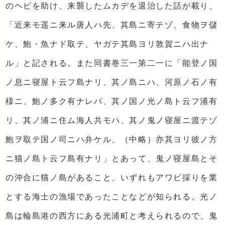
のヘビを助け、来襲したムカデを退治した話が載り、
「近来モ遥ニ来ル唐人ハ先、其島ニ寄テゾ、食物ヲ儲
ケ、鮑・魚ナド取テ、ヤガテ其島ヨリ敦賀ニハ出ナ
ル」と記される。また同書巻三一第二一に「能登ノ国
ノ息ニ寝屋ト云フ島ナリ、其ノ島ニハ、河原ノ石ノ有
様ニ、鮑ノ多ク有ナレバ、其ノ国ノ光ノ島ト云フ浦有
リ、其ノ浦ニ住ム海人共モハ、其ノ鬼ノ寝屋ニ渡テゾ
鮑ヲ取テ国ノ司ニハ弁ケル、（中略）亦其ヨリ彼ノ方
ニ猫ノ島ト云フ島有ナリ」とあって、鬼ノ寝屋島とそ
の沖合に猫ノ島があること、いずれもアワビ採りを業
とする海士の漁場であったことなどが知られる。光ノ
島は輪島港の西方にある光浦町と考えられるので、鬼