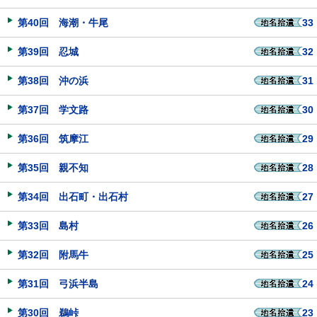
第40回 海潮・牛尾
33
第39回 忍城
32
第38回 沖の浜
31
第37回 学文路
30
第36回 筑摩江
29
第35回 親不知
28
第34回 出石町・出石村
27
第33回 島村
26
第32回 附馬牛
25
第31回 弓浜半島
24
第30回 鵜峠
23