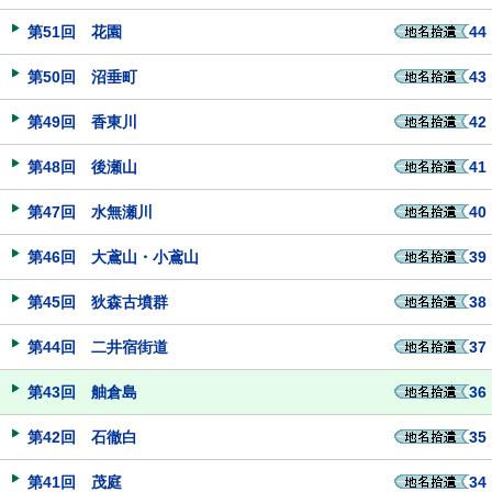
第51回 花園
44
第50回 沼垂町
43
第49回 香東川
42
第48回 後瀬山
41
第47回 水無瀬川
40
第46回 大鳶山・小鳶山
39
第45回 狄森古墳群
38
第44回 二井宿街道
37
第43回 舳倉島
36
第42回 石徹白
35
第41回 茂庭
34