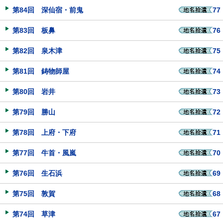
第84回 深仙宿・前鬼
77
第83回 板鼻
76
第82回 泉木津
75
第81回 鋳物師屋
74
第80回 岩井
73
第79回 勝山
72
第78回 上府・下府
71
第77回 牛首・風嵐
70
第76回 生石浜
69
第75回 敦賀
68
第74回 草津
67