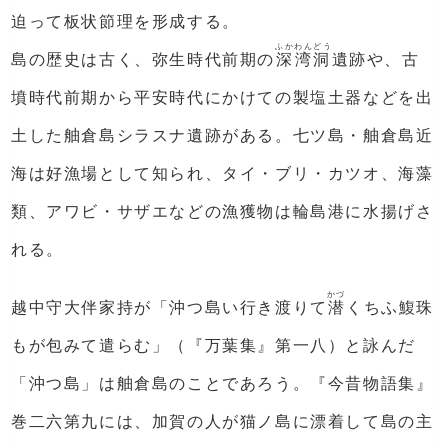
迫って板状節理を形成する。
ふかわんどう
島の歴史は古く、弥生時代前期の
深湾洞
遺跡や、古
墳時代前期から平安時代にかけての製塩土器などを出
土した舳倉島シラスナ遺跡がある。七ツ島・舳倉島近
海は好漁場として知られ、タイ・ブリ・カツオ、海藻
類、アワビ・サザエなどの漁獲物は輪島港に水揚げさ
れる。
かづ
越中守大伴家持が「沖つ島い行き渡りて
潜
くちふ鰒珠
もが包みて遣らむ」（『万葉集』第一八）と詠んだ
「沖つ島」は舳倉島のことであろう。『今昔物語集』
巻二六第九には、加賀の人が猫ノ島に漂着して島の主