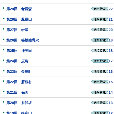
第29回 老蘇森
22
第28回 鳳凰山
21
第27回 岩蔵
20
第26回 秘坂鐘乳穴
19
第25回 神矢田
18
第24回 広島
17
第23回 金屋町
16
第22回 肝煎村
15
第21回 保美
14
第20回 糸我坂
13
第19回 根利山
12