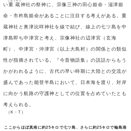
じゅうぞう
い
重蔵
神社の祭神に、宗像三神の田心姫命・湍津姫
命・市杵島姫命があることに注目する考えがある。重
蔵神社と奥津比咩神社を線で結び、線上の七ツ島を中
津島即ち中津宮と考え、宗像神社の辺津宮（玄海
町）、中津宮・沖津宮（以上大島村）の関係との類似
性が指摘されている。『今昔物語集』の説話からもう
かがわれるように、古代の早い時期に大陸との交流が
盛んであった能登半島において、日本海を渡り、対岸
に向かう航路の守護神としての位置を占めていたとも
考えられる。
（K・T）
ここからほぼ真南に約25キロで七ツ島、さらに約25キロで輪島港