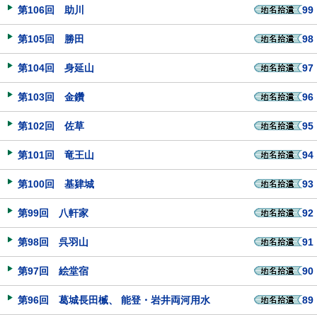
第106回 助川
99
第105回 勝田
98
第104回 身延山
97
第103回 金鑽
96
第102回 佐草
95
第101回 竜王山
94
第100回 基肄城
93
第99回 八軒家
92
第98回 呉羽山
91
第97回 絵堂宿
90
第96回 葛城長田楲、 能登・岩井両河用水
89