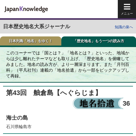
メイ
日本歴史地名大系ジャーナル
知識の泉へ
日本列島「地名」をゆく！
「歴史地名」もう一つの読み方
このコーナーでは「国とは？」「地名とは？」といった、地域か
らは少し離れたテーマなども取り上げ、「歴史地名」を俯瞰して
みました。地名の読み方が、より一層深まります。また「月刊百
科」（平凡社刊）連載の「地名拾遺」から一部をピックアップし
て再録。
第43回 舳倉島
【へぐらじま】
36
海士の島
石川県輪島市