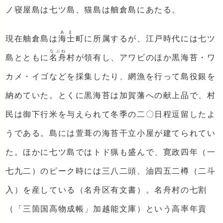
ノ寝屋島は七ツ島、猫島は舳倉島にあたる。
あま
現在舳倉島は
海士
町に所属するが、江戸時代には七ツ
なぶね
島とともに
名舟
村が領有し、アワビのほか黒海苔・ワ
カメ・イゴなどを採集したり、網漁を行って島役銀を
納めていた。とくに黒海苔は加賀藩への献上品で、村
民は御下行米を与えられて冬季の二〇日程逗留したよ
うである。島には萱葺の海苔干立小屋が建てられてい
た。ほかに七ツ島ではトド猟も盛んで、寛政四年（一
七九二）のピーク時には三八二頭、油四五二樽（二斗
入）を産している（名舟区有文書）。名舟村の七割
（「三箇国高物成帳」加越能文庫）という高率年貢