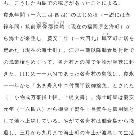
も、こうした両島での稼ぎがあったことによる。
寛永年間（一六二四‐四四）のはじめ頃（一説には永
むなかた
かねざき
禄年間）筑前
宗像
郡
鐘崎
（現在の福岡県玄海町）か
ふげし
ら海士が来住し、慶安二年（一六四九）
鳳至
町に居を
定めた（現在の海士町）。江戸中期以降舳倉島付近で
の漁業権をめぐって、名舟村との間で争論が頻繁に起
きた。はじめ一一八匁であった名舟村の島役は、寛永
一一年から「あま舟入中ニ付而半役御捨免」とされた
（「小物成万事指上帳」上梶文書）。海士町民は慶安
元年（一六四八）から御菓子熨斗・長熨斗を御用鮑と
して藩へ上納している。やがて名舟村は舳倉島から撤
退し、三月から九月まで海士町の海士が渡島して生活