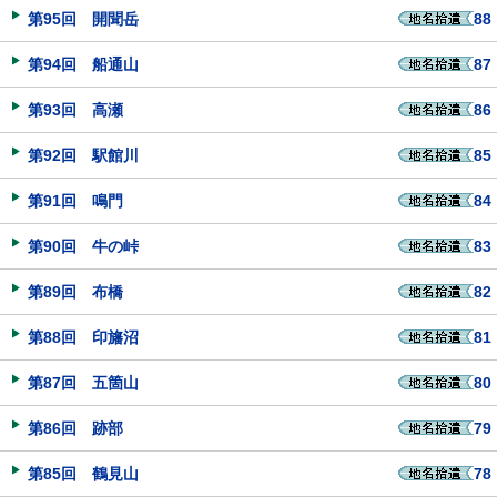
第95回 開聞岳
88
第94回 船通山
87
第93回 高瀬
86
第92回 駅館川
85
第91回 鳴門
84
第90回 牛の峠
83
第89回 布橋
82
第88回 印旛沼
81
第87回 五箇山
80
第86回 跡部
79
第85回 鶴見山
78