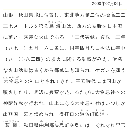
2009年02月06日
山形・秋田県境に位置し、東北地方第二位の標高二二
ちょうかい
三七メートルを誇る
鳥海
山は、西方の裾野を日本海
に落とす秀麗な火山である。『三代実録』貞観一三年
（八七一）五月一六日条に、同年四月八日や弘仁年中
（八一〇‐八二四）の墳火に関する記載がみえ、活発
な火山活動は古くから都邑にも知られ、ケガレを嫌う
おおものいみ
大物忌
神の神山とされてきた。平安時代には同山が
噴火したり、周辺に異変が起こるたびに大物忌神への
神階昇叙が行われ、山上にある大物忌神社はいつしか
ゆざ
ふくら
出羽国一宮と崇められ、登拝口の
遊佐
町
吹浦
・
わらびがおか
ゆり
やしま
蕨岡
、秋田県
由利
郡
矢島
町矢島には、それぞれ里宮