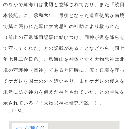
のなかで鳥海山は北辺と意識されており、また『続日
本後紀』に、承和六年、最後となった遣唐使船が南境
で賊に襲われた際に大物忌神の神助により救われた
（前出の石鏃降雨記事に結びつけ、同神が鏃を降らせ
て守ってくれた）との記載があることなどから（同七
年七月二六日条）、鳥海山を神体とする大物忌神は北
境の守護神（軍神）であると同時に、広く辺境を守っ
てケガレを国土の外へ追いやり、またケガレの侵入を
未然に防ぐ神力を備えた神とされていた、との卓見を
示されている（「大物忌神社研究序説」）。
（H・O）