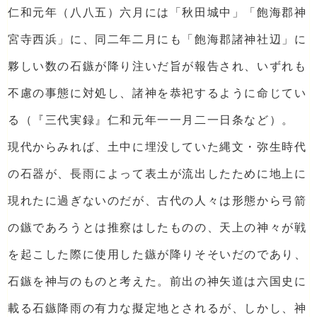
仁和元年（八八五）六月には「秋田城中」「飽海郡神
宮寺西浜」に、同二年二月にも「飽海郡諸神社辺」に
夥しい数の石鏃が降り注いだ旨が報告され、いずれも
不慮の事態に対処し、諸神を恭祀するように命じてい
る（『三代実録』仁和元年一一月二一日条など）。
現代からみれば、土中に埋没していた縄文・弥生時代
の石器が、長雨によって表土が流出したために地上に
現れたに過ぎないのだが、古代の人々は形態から弓箭
の鏃であろうとは推察はしたものの、天上の神々が戦
を起こした際に使用した鏃が降りそそいだのであり、
石鏃を神与のものと考えた。前出の神矢道は六国史に
載る石鏃降雨の有力な擬定地とされるが、しかし、神