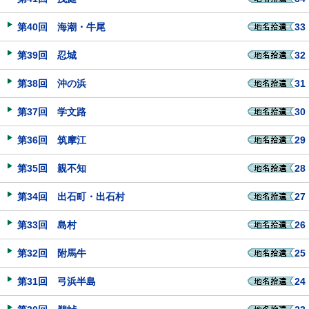
第40回 海潮・牛尾
33
第39回 忍城
32
第38回 沖の浜
31
第37回 学文路
30
第36回 筑摩江
29
第35回 親不知
28
第34回 出石町・出石村
27
第33回 島村
26
第32回 附馬牛
25
第31回 弓浜半島
24