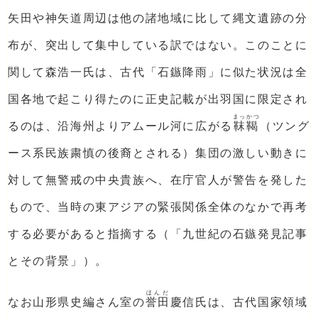
矢田や神矢道周辺は他の諸地域に比して縄文遺跡の分
布が、突出して集中している訳ではない。このことに
関して森浩一氏は、古代「石鏃降雨」に似た状況は全
国各地で起こり得たのに正史記載が出羽国に限定され
まっかつ
るのは、沿海州よりアムール河に広がる
靺鞨
（ツング
ース系民族粛慎の後裔とされる）集団の激しい動きに
対して無警戒の中央貴族へ、在庁官人が警告を発した
もので、当時の東アジアの緊張関係全体のなかで再考
する必要があると指摘する（「九世紀の石鏃発見記事
とその背景」）。
ほんだ
なお山形県史編さん室の
誉田
慶信氏は、古代国家領域