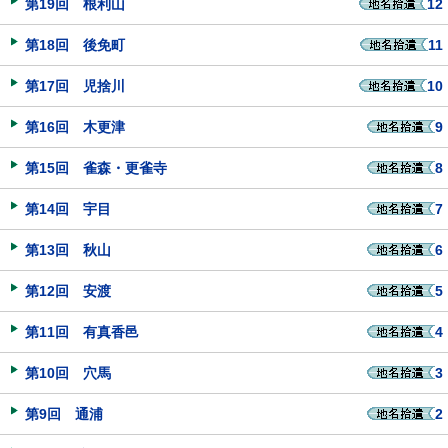
第19回 根利山
12
第18回 後免町
11
第17回 児捨川
10
第16回 木更津
9
第15回 雀森・更雀寺
8
第14回 宇目
7
第13回 秋山
6
第12回 安渡
5
第11回 有真香邑
4
第10回 穴馬
3
第9回 通浦
2