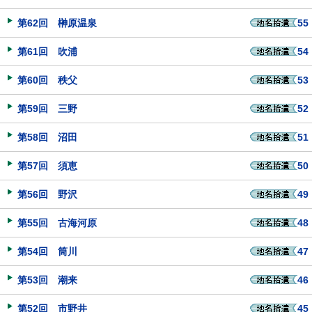
第62回 榊原温泉
55
第61回 吹浦
54
第60回 秩父
53
第59回 三野
52
第58回 沼田
51
第57回 須恵
50
第56回 野沢
49
第55回 古海河原
48
第54回 筒川
47
第53回 潮来
46
第52回 市野井
45