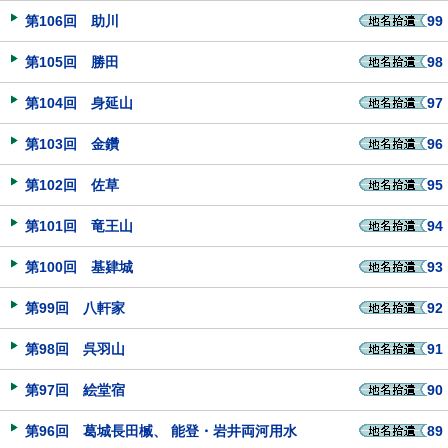
第106回 助川
99
第105回 勝田
98
第104回 身延山
97
第103回 金鑽
96
第102回 佐草
95
第101回 竜王山
94
第100回 基肄城
93
第99回 八軒家
92
第98回 呉羽山
91
第97回 絵堂宿
90
第96回 葛城長田楲、 能登・岩井両河用水
89