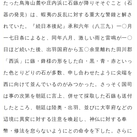
たった鳥海山麓や庄内浜に石鏃が降りそそぐこと（石
器の発見）は、蝦夷の反乱に対する重大な警鐘と解さ
れていた。『続日本後紀』承和六年（八三九）一〇月
一七日条によると、同年八月、激しい雨と雷鳴が一〇
日ほど続いた後、出羽国府から五〇余里離れた田川郡
「西浜」に鏃・鋒様の形をした白・黒・青・赤といっ
た色とりどりの石が多数、申し合わせたように尖端を
西に向けて並んでいるのがみつかった。さっそく国司
は事の次第を朝廷に言上、併せて採取した石鏃も送付
したところ、朝廷は陸奥・出羽、並びに大宰府などの
辺境に異変に対する注意を喚起し、神仏に対する奉
幣・修法を怠らないようにとの命令を下した。さらに