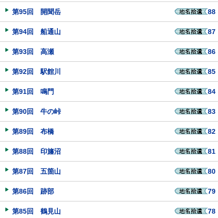
第95回 開聞岳
88
第94回 船通山
87
第93回 高瀬
86
第92回 駅館川
85
第91回 鳴門
84
第90回 牛の峠
83
第89回 布橋
82
第88回 印旛沼
81
第87回 五箇山
80
第86回 跡部
79
第85回 鶴見山
78