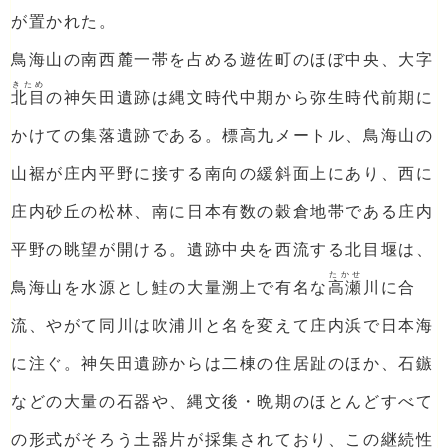
が置かれた。
鳥海山の南西麓一帯を占める遊佐町のほぼ中央、大字
きため
北目
の神矢田遺跡は縄文時代中期から弥生時代前期に
かけての集落遺跡である。標高九メートル、鳥海山の
山裾が庄内平野に接する南向の緩斜面上にあり、西に
庄内砂丘の松林、南に日本有数の穀倉地帯である庄内
平野の眺望が開ける。遺跡中央を西流する北目堰は、
たかせ
鳥海山を水源とし鮭の大量溯上で有名な
高瀬
川に合
流、やがて同川は吹浦川と名を変えて庄内浜で日本海
に注ぐ。神矢田遺跡からは二棟の住居趾のほか、石鏃
などの大量の石器や、縄文後・晩期のほとんどすべて
の形式がそろう土器片が採集されており、この継続性