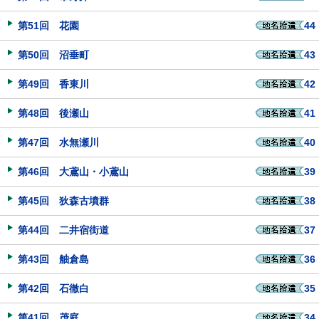
第51回 花園
44
第50回 沼垂町
43
第49回 香東川
42
第48回 後瀬山
41
第47回 水無瀬川
40
第46回 大鳶山・小鳶山
39
第45回 狄森古墳群
38
第44回 二井宿街道
37
第43回 舳倉島
36
第42回 石徹白
35
第41回 茂庭
34