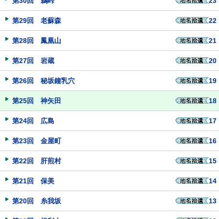
第30回 鵜峠
23
第29回 老蘇森
22
第28回 鳳凰山
21
第27回 岩蔵
20
第26回 秘坂鐘乳穴
19
第25回 神矢田
18
第24回 広島
17
第23回 金屋町
16
第22回 肝煎村
15
第21回 保美
14
第20回 糸我坂
13