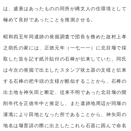
は、盛衰はあったものの同所が縄文人の住環境として
極めて良好であったことを推測させる。
昭和四五年同遺跡の発掘調査で団長を務めた故村上孝
之助氏の家には、正徳元年（一七一一）に北目堰で採
取した旨を記す紙片貼付の石棒が伝来していた。同氏
は今次の発掘で出土したスタンプ状土器の文様と伝来
する石棒の把牛頭の文様が酷似することから、石棒の
出土地を神矢田と断定、従来不明であった北目堰の開
削年代を正徳年中と推定し、また遺跡地周辺が同堰の
灌漑により田地となった所であることから、神矢田の
地名は堰普請の際に出土したこれら石器に因んで命名