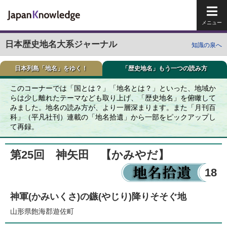
メイ
日本歴史地名大系ジャーナル
知識の泉へ
日本列島「地名」をゆく！
「歴史地名」もう一つの読み方
このコーナーでは「国とは？」「地名とは？」といった、地域か
らは少し離れたテーマなども取り上げ、「歴史地名」を俯瞰して
みました。地名の読み方が、より一層深まります。また「月刊百
科」（平凡社刊）連載の「地名拾遺」から一部をピックアップし
て再録。
第25回 神矢田
【かみやだ】
18
神軍(かみいくさ)の鏃(やじり)降りそそぐ地
山形県飽海郡遊佐町