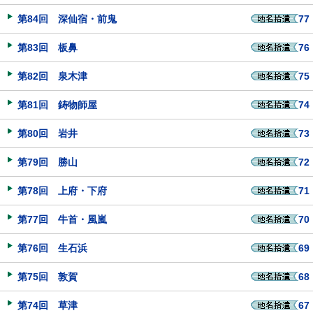
第84回 深仙宿・前鬼
77
第83回 板鼻
76
第82回 泉木津
75
第81回 鋳物師屋
74
第80回 岩井
73
第79回 勝山
72
第78回 上府・下府
71
第77回 牛首・風嵐
70
第76回 生石浜
69
第75回 敦賀
68
第74回 草津
67