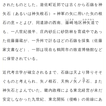
されたものとした。遊佐町近郊では古くから石鏃を神
矢石（あるいは神矢根石）＝神軍の矢に用いた矢の根
ふじさき
かみやみち
石の意＝とよび、同遺跡の西南、
藤崎
地区
神矢道
で
も、一八世紀後半、庄内砂丘に砂防林を育成中であっ
た佐藤藤蔵が、一升舛で計るほどの石鏃を採集（佐藤
家文書など）、一部は現在も鶴岡市の致道博物館など
に保管されている。
近代考古学が確立されるまで、石鏃は天より降りそそ
や
ね
ぐものと考えられ、矢ノ根石、天狗ノ
矢
ノ
子
石、また
神矢石とよんでいた。畿内政権による東北経営が未だ
安定しなかった九世紀、東北開拓（侵略）の前線にあ