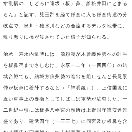
す乱橋の、しどろに違坂（板）鼻、誰松井田にとまる
らん」と記す。児玉郡を経て鎌倉に入る鎌倉街道の分
岐点で、烏川・碓氷川などの合流するデルタ地帯に、
散り懸りに橋が渡されていた様子が知られる。
治承・寿永内乱時には、源頼朝が木曾義仲勢への討手
を板鼻宿までさしむけ、永享一二年（一四四〇）の結
城合戦でも、結城方信州勢の進出を阻止せんと長尾景
仲が板鼻に着陣するなど（『神明鏡』）、上信国境に
近い軍事上の要衝としてしばしば軍勢が駐屯した。一
二世紀中頃には板鼻八幡宮の預所は上野国守護安達景
盛であり、建武四年（一三三七）に同宮及び板鼻を含