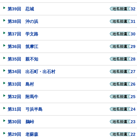
第39回 忍城
32
第38回 沖の浜
31
第37回 学文路
30
第36回 筑摩江
29
第35回 親不知
28
第34回 出石町・出石村
27
第33回 島村
26
第32回 附馬牛
25
第31回 弓浜半島
24
第30回 鵜峠
23
第29回 老蘇森
22