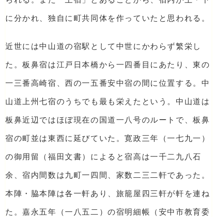
に分かれ、独自に町共同体を作っていたと思われる。
近世には中山道の宿駅として中世にかわらず繁栄し
た。板鼻宿は江戸日本橋から一四番目にあたり、東の
一三番高崎宿、西の一五番安中宿の間に位置する。中
山道上州七宿のうちでも最も栄えたという。中山道は
板鼻近辺ではほぼ現在の国道一八号のルートで、板鼻
宿の町並は東西に延びていた。寛政三年（一七九一）
の御用留（福田文書）によると宿高は一千二九八石
余、宿内間数は九町一四間、家数二三二軒であった。
本陣・脇本陣は各一軒あり、旅籠屋四三軒が軒を連ね
た。嘉永五年（一八五二）の宿明細帳（安中市教育委