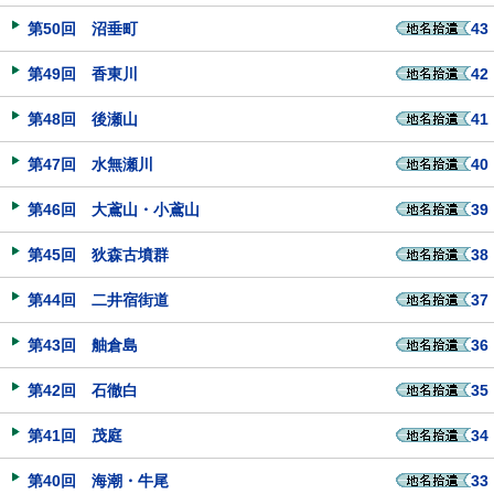
第50回 沼垂町
43
第49回 香東川
42
第48回 後瀬山
41
第47回 水無瀬川
40
第46回 大鳶山・小鳶山
39
第45回 狄森古墳群
38
第44回 二井宿街道
37
第43回 舳倉島
36
第42回 石徹白
35
第41回 茂庭
34
第40回 海潮・牛尾
33