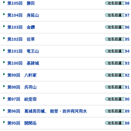
第105回 勝田
98
第104回 身延山
97
第103回 金鑽
96
第102回 佐草
95
第101回 竜王山
94
第100回 基肄城
93
第99回 八軒家
92
第98回 呉羽山
91
第97回 絵堂宿
90
第96回 葛城長田楲、 能登・岩井両河用水
89
第95回 開聞岳
88