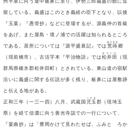
州平泉に向う途中板鼻に至り、伊勢三郎義盛の館に逗
留している。義盛はこのとき義経の臣下となり、以後
『玉葉』『愚管抄』などに登場するが、源義仲の首級
をあげ、また屋島・壇ノ浦での活躍は知られるところ
あらまき
である。居所については『源平盛衰記』では
荒蒔
郷
まついだ
（現前橋市）、古活字本『平治物語』では
松井田
（現
群馬県碓氷郡松井田町）とされている。東山道の宿駅
沿いに義盛に関する伝説が多く残り、板鼻には屋敷跡
と伝える地がある。
こだま
正和三年（一三一四）八月、武蔵国
児玉
郡（現埼玉
県）を経て信濃に向う善光寺詣での一行について、
『宴曲抄』は「豊岡かけて見わたせば、ふみとゞろか