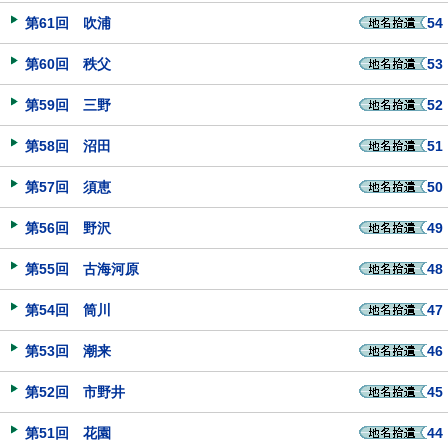
第61回 吹浦
54
第60回 秩父
53
第59回 三野
52
第58回 沼田
51
第57回 須恵
50
第56回 野沢
49
第55回 古海河原
48
第54回 筒川
47
第53回 潮来
46
第52回 市野井
45
第51回 花園
44