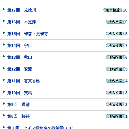
第17回 児捨川
10
第16回 木更津
9
第15回 雀森・更雀寺
8
第14回 宇目
7
第13回 秋山
6
第12回 安渡
5
第11回 有真香邑
4
第10回 穴馬
3
第9回 通浦
2
第8回 接待
1
第７回 アイヌ語地名の政治学（３）