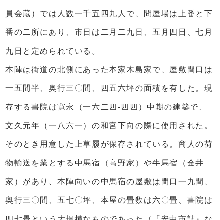
員会蔵）では人数一千五四九人で、問屋場は上番と下
番の二所にあり、市日は二月二九日、五月四日、七月
九日と定められている。
本陣は街道の北側にあった本家木島家で、屋敷間口は
一五間半、奥行三〇間、四五六坪の面積を有した。現
存する書院は寛永（一六二四‐四四）中期の建築で、
文久元年（一八六一）の和宮下向の際に使用された。
そのとき用意した上草履が保存されている。商人の荷
物輸送を業とする中馬宿（高野家）や牛馬宿（金井
家）があり、本陣向いの中馬宿の屋敷は間口一九間、
奥行三〇間、五七〇坪、本屋の畳数は六〇畳、書院は
四七畳という大規模なものであった（『安中市誌』な