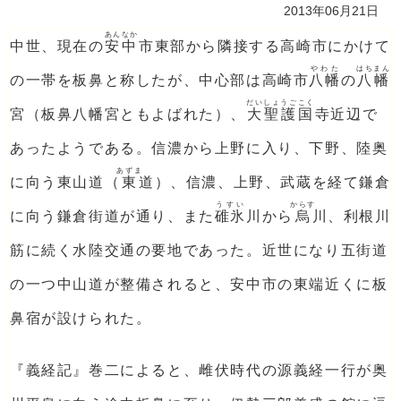
2013年06月21日
あんなか
中世、現在の
安中
市東部から隣接する高崎市にかけて
やわた
はちまん
の一帯を板鼻と称したが、中心部は高崎市
八幡
の
八幡
だいしょうごこく
宮（板鼻八幡宮ともよばれた）、
大聖護国
寺近辺で
あったようである。信濃から上野に入り、下野、陸奥
あずま
に向う東山道（
東
道）、信濃、上野、武蔵を経て鎌倉
うすい
からす
に向う鎌倉街道が通り、また
碓氷
川から
烏
川、利根川
筋に続く水陸交通の要地であった。近世になり五街道
の一つ中山道が整備されると、安中市の東端近くに板
鼻宿が設けられた。
『義経記』巻二によると、雌伏時代の源義経一行が奥