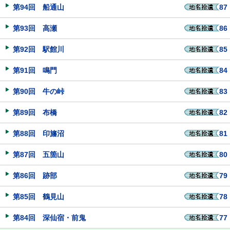
第94回 船通山
87
第93回 高瀬
86
第92回 駅館川
85
第91回 鳴門
84
第90回 牛の峠
83
第89回 布橋
82
第88回 印旛沼
81
第87回 五箇山
80
第86回 跡部
79
第85回 鶴見山
78
第84回 深仙宿・前鬼
77