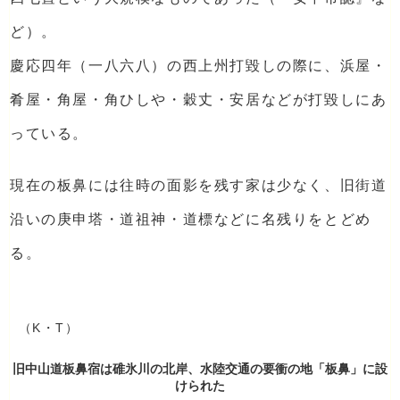
ど）。
慶応四年（一八六八）の西上州打毀しの際に、浜屋・
肴屋・角屋・角ひしや・穀丈・安居などが打毀しにあ
っている。
現在の板鼻には往時の面影を残す家は少なく、旧街道
沿いの庚申塔・道祖神・道標などに名残りをとどめ
る。
（K・T）
旧中山道板鼻宿は碓氷川の北岸、水陸交通の要衝の地「板鼻」に設
けられた