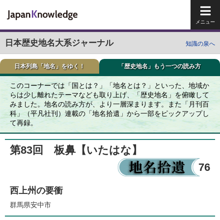
メイ
日本歴史地名大系ジャーナル
知識の泉へ
日本列島「地名」をゆく！
「歴史地名」もう一つの読み方
このコーナーでは「国とは？」「地名とは？」といった、地域か
らは少し離れたテーマなども取り上げ、「歴史地名」を俯瞰して
みました。地名の読み方が、より一層深まります。また「月刊百
科」（平凡社刊）連載の「地名拾遺」から一部をピックアップし
て再録。
第83回 板鼻
【いたはな】
76
西上州の要衝
群馬県安中市