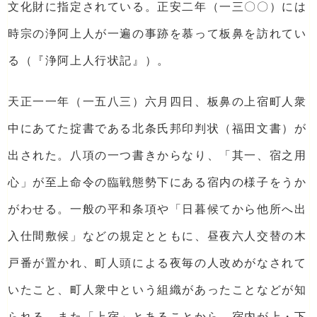
文化財に指定されている。正安二年（一三〇〇）には
時宗の浄阿上人が一遍の事跡を慕って板鼻を訪れてい
る（『浄阿上人行状記』）。
天正一一年（一五八三）六月四日、板鼻の上宿町人衆
中にあてた掟書である北条氏邦印判状（福田文書）が
出された。八項の一つ書きからなり、「其一、宿之用
心」が至上命令の臨戦態勢下にある宿内の様子をうか
がわせる。一般の平和条項や「日暮候てから他所へ出
入仕間敷候」などの規定とともに、昼夜六人交替の木
戸番が置かれ、町人頭による夜毎の人改めがなされて
いたこと、町人衆中という組織があったことなどが知
られる。また「上宿」とあることから、宿内が上・下