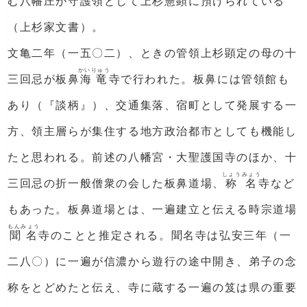
む八幡庄が守護領として上杉憲顕に預けられている
（上杉家文書）。
文亀二年（一五〇二）、ときの管領上杉顕定の母の十
かいりゅう
三回忌が板鼻
海竜
寺で行われた。板鼻には管領館も
あり（『談柄』）、交通集落、宿町として発展する一
方、領主層らが集住する地方政治都市としても機能し
たと思われる。前述の八幡宮・大聖護国寺のほか、十
しょうみょう
三回忌の折一般僧衆の会した板鼻道場、
称名
寺など
もあった。板鼻道場とは、一遍建立と伝える時宗道場
もんみょう
聞名
寺のことと推定される。聞名寺は弘安三年（一
二八〇）に一遍が信濃から遊行の途中開き、弟子の念
称をとどめたと伝え、寺に蔵する一遍の笈は県の重要