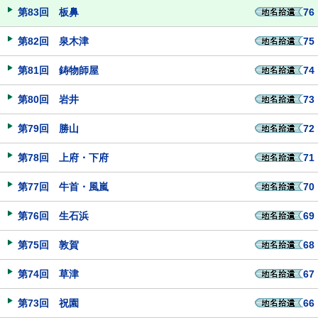
第83回 板鼻
76
第82回 泉木津
75
第81回 鋳物師屋
74
第80回 岩井
73
第79回 勝山
72
第78回 上府・下府
71
第77回 牛首・風嵐
70
第76回 生石浜
69
第75回 敦賀
68
第74回 草津
67
第73回 祝園
66