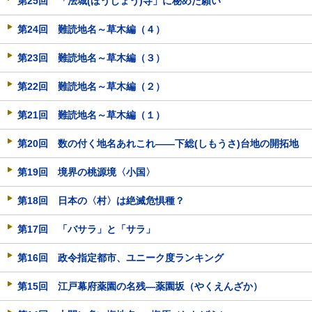
第25回 「法城(ほうじょう)寺」に秘めた願い
第24回 難読地名～草木編（４）
第23回 難読地名～草木編（３）
第22回 難読地名～草木編（２）
第21回 難読地名～草木編（１）
第20回 数の付く地名あれこれ――下総(しもうさ)台地の開拓地
第19回 境界の桃源境〈小国〉
第18回 日本の〈村〉は絶滅危惧種？
第17回 「バサラ」と「サラ」
第16回 政令指定都市、ユニーク度ランキング
第15回 江戸幕府薬園の名残―薬園坂（やくえんざか）