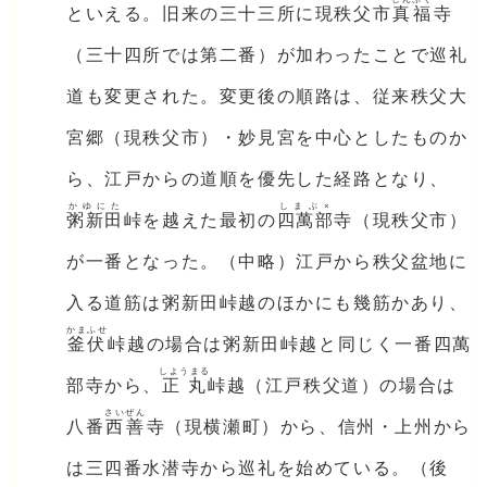
といえる。旧来の三十三所に現秩父市
真福
寺
（三十四所では第二番）が加わったことで巡礼
道も変更された。変更後の順路は、従来秩父大
宮郷（現秩父市）・妙見宮を中心としたものか
ら、江戸からの道順を優先した経路となり、
かゆにた
しまぶ×
粥新田
峠を越えた最初の
四萬部
寺（現秩父市）
が一番となった。（中略）江戸から秩父盆地に
入る道筋は粥新田峠越のほかにも幾筋かあり、
かまふせ
釜伏
峠越の場合は粥新田峠越と同じく一番四萬
しようまる
部寺から、
正丸
峠越（江戸秩父道）の場合は
さいぜん
八番
西善
寺（現横瀬町）から、信州・上州から
は三四番水潜寺から巡礼を始めている。（後