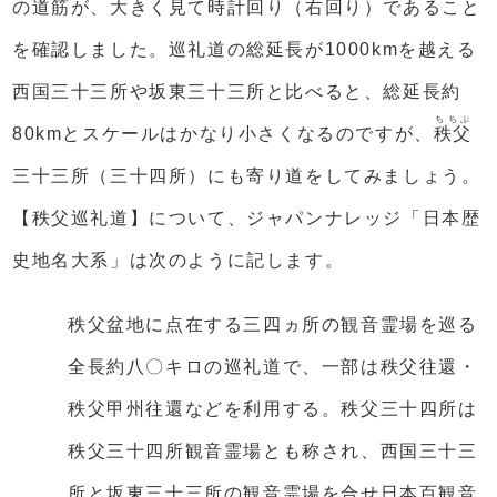
の道筋が、大きく見て時計回り（右回り）であること
を確認しました。巡礼道の総延長が1000kmを越える
西国三十三所や坂東三十三所と比べると、総延長約
ちちぶ
80kmとスケールはかなり小さくなるのですが、
秩父
三十三所（三十四所）にも寄り道をしてみましょう。
【秩父巡礼道】について、ジャパンナレッジ「日本歴
史地名大系」は次のように記します。
秩父盆地に点在する三四ヵ所の観音霊場を巡る
全長約八〇キロの巡礼道で、一部は秩父往還・
秩父甲州往還などを利用する。秩父三十四所は
秩父三十四所観音霊場とも称され、西国三十三
所と坂東三十三所の観音霊場を合せ日本百観音