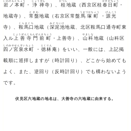
いわのもとちょう
じょうぜん
かつら
かすがちょう
岩ノ本町
・
浄禅
寺）、
桂
地蔵（西京区桂
春日町
・
ときわ
うまづかちょう
げんこう
地蔵寺）、
常盤
地蔵（右京区常盤
馬塚町
・
源光
くらまぐち
みどろいけ
寺）、
鞍馬口
地蔵（
深泥池
地蔵、北区鞍馬口通寺町東
じょうぜんじもんぜんまちょう
やましな
入ル
上善寺門前町
・上善寺）、
山科
地蔵（山科区
しのみやせんすいちょう
とくりん
四ノ宮泉水町
・
徳林
庵）をいい、一般には、上記掲
載順に巡拝しますが（時計回り）、どこから始めても
よく、また、逆回り（反時計回り）でも構わないよう
です。
伏見区六地蔵の地名は、大善寺の六地蔵に由来する。