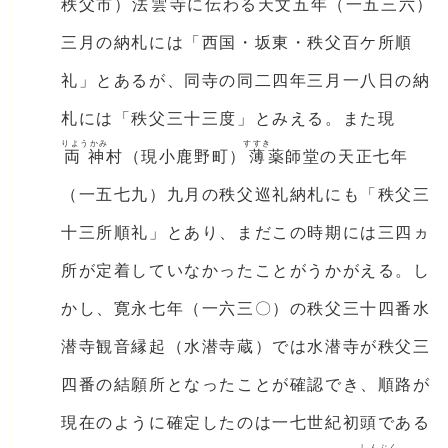
秩父市）
法雲
寺に伝わる天文五年（一五三六）
三月の納札には「西国・坂東・秩父百ケ所順
礼」とあるが、同寺の同二四年三月一八日の納
札には「秩父三十三度」とみえる。また現
りようかみ
すすき
両神
村（現小鹿野町）
薄
薬師堂の天正七年
（一五七九）九月の秩父巡礼納札にも「秩父三
十三所順礼」とあり、まだこの時期には三四ヵ
所が定着していなかったことがうかがえる。し
かし、寛永七年（一六三〇）の秩父三十四番水
潜寺観音縁起（水潜寺蔵）では水潜寺が秩父三
四番の結願所となったことが確認でき、順路が
現在のように確定したのは一七世紀初頭である
しんぷく