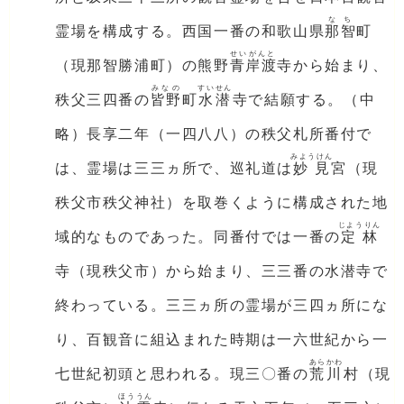
なち
霊場を構成する。西国一番の和歌山県
那智
町
せいがんと
（現那智勝浦町）の熊野
青岸渡
寺から始まり、
みなの
すいせん
秩父三四番の
皆野
町
水潜
寺で結願する。（中
略）長享二年（一四八八）の秩父札所番付で
みようけん
は、霊場は三三ヵ所で、巡礼道は
妙見
宮（現
秩父市秩父神社）を取巻くように構成された地
じようりん
域的なものであった。同番付では一番の
定林
寺（現秩父市）から始まり、三三番の水潜寺で
終わっている。三三ヵ所の霊場が三四ヵ所にな
り、百観音に組込まれた時期は一六世紀から一
あらかわ
七世紀初頭と思われる。現三〇番の
荒川
村（現
ほううん