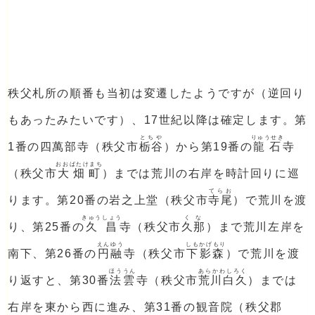
秩父札所の順番も当初は変遷したようですが（逆回り
もあったみたいです）、17世紀以降は確定します。第
とちや
りゅうせき
1番の四萬部寺（秩父市
栃谷
）から第19番の
龍石
寺
おおばたけまち
（秩父市
大畑町
）までは荒川の右岸を時計回りに巡
てらお
ります。第20番の岩之上堂（秩父市
寺尾
）で荒川を渡
きゅうしょう
くな
り、第25番の
久昌
寺（秩父市
久那
）まで荒川左岸を
えんゆう
しもかげもり
南下、第26番の
円融
寺（秩父市
下影森
）で荒川を渡
ほううん
あらかわしろく
り返すと、第30番
法雲
寺（秩父市
荒川白久
）までは
右岸を東から西に進み、第31番の観音院（秩父郡