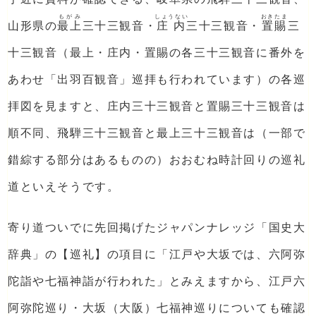
もがみ
しょうない
おきたま
山形県の
最上
三十三観音・
庄内
三十三観音・
置賜
三
十三観音（最上・庄内・置賜の各三十三観音に番外を
あわせ「出羽百観音」巡拝も行われています）の各巡
拝図を見ますと、庄内三十三観音と置賜三十三観音は
順不同、飛騨三十三観音と最上三十三観音は（一部で
錯綜する部分はあるものの）おおむね時計回りの巡礼
道といえそうです。
寄り道ついでに先回掲げたジャパンナレッジ「国史大
辞典」の【巡礼】の項目に「江戸や大坂では、六阿弥
陀詣や七福神詣が行われた」とみえますから、江戸六
阿弥陀巡り・大坂（大阪）七福神巡りについても確認