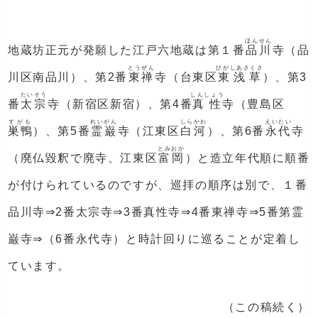
ほんせん
地蔵坊正元が発願した江戸六地蔵は第１番
品川
寺（品
とうぜん
ひがしあさくさ
川区南品川）、第2番
東禅
寺（台東区
東浅草
）、第3
たいそう
しんしょう
番
太宗
寺（新宿区新宿）、第4番
真性
寺（豊島区
すがも
れいがん
しらかわ
えいたい
巣鴨
）、第5番
霊巌
寺（江東区
白河
）、第6番
永代
寺
とみおか
（廃仏毀釈で廃寺、江東区
富岡
）と造立年代順に順番
が付けられているのですが、巡拝の順序は別で、１番
品川寺⇒2番太宗寺⇒3番真性寺⇒4番東禅寺⇒5番第霊
巌寺⇒（6番永代寺）と時計回りに巡ることが定着し
ています。
（この稿続く）