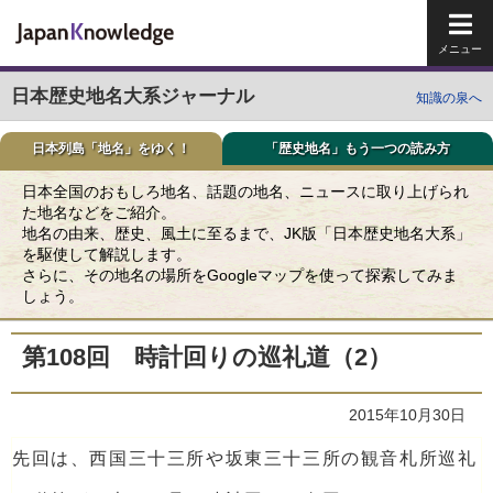
メイ
日本歴史地名大系ジャーナル
知識の泉へ
日本列島「地名」をゆく！
「歴史地名」もう一つの読み方
日本全国のおもしろ地名、話題の地名、ニュースに取り上げられ
た地名などをご紹介。
地名の由来、歴史、風土に至るまで、JK版「日本歴史地名大系」
を駆使して解説します。
さらに、その地名の場所をGoogleマップを使って探索してみま
しょう。
第108回 時計回りの巡礼道（2）
2015年10月30日
先回は、西国三十三所や坂東三十三所の観音札所巡礼