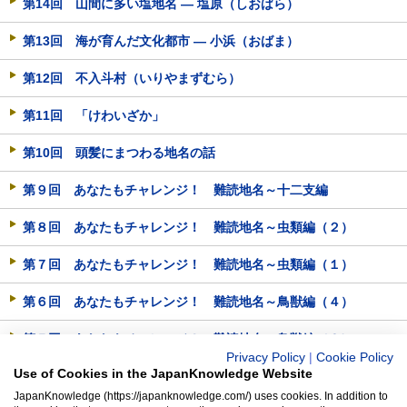
第14回 山間に多い塩地名 ― 塩原（しおばら）
第13回 海が育んだ文化都市 ― 小浜（おばま）
第12回 不入斗村（いりやまずむら）
第11回 「けわいざか」
第10回 頭髪にまつわる地名の話
第９回 あなたもチャレンジ！ 難読地名～十二支編
第８回 あなたもチャレンジ！ 難読地名～虫類編（２）
第７回 あなたもチャレンジ！ 難読地名～虫類編（１）
第６回 あなたもチャレンジ！ 難読地名～鳥獣編（４）
第５回 あなたもチャレンジ！ 難読地名～鳥獣編（３）
Privacy Policy
|
Cookie Policy
Use of Cookies in the JapanKnowledge Website
第４回 あなたもチャレンジ！ 難読地名～鳥獣編（２）
JapanKnowledge (https://japanknowledge.com/) uses cookies. In addition to