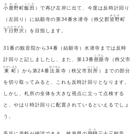
おがの
いいだ
小鹿野
町
飯田
）で再び左岸に出て、今度は反時計回り
みなの
（左回り）に結願寺の第34番水潜寺（秩父郡
皆野
町
しもひのざわ
下日野沢
）を目指します。
31番の観音院から34番（結願寺）水潜寺までは反時
じげん
計回りと記しましたし、また、第13番
慈眼
寺（秩父市
ひがしまち
ほうせん
べっしょ
東町
）から第24番
法泉
寺（秩父市
別所
）までの部分
を切り取ってみると、これも反時計回りとなります。
しかし、札所の全体を大きな視点に立って点検する
と、やはり時計回りに配置されているといえるでしょ
う。
ひだ
手近に資料が確認できる、岐阜県の
飛騨
三十三観音、