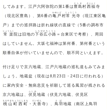
としま
さいふく
してみます。江戸六阿弥陀の第1番は
豊島
村
西福
寺
かめいど
じょうこう
（現北区豊島）、第6番の
亀戸
村
常光
寺（現江東区亀
戸）までの巡拝路は折れ線状の直線で（5番の調布市
じょうらく
したやひろこうじ
常楽
院は旧地の
下谷広小路
＝台東区で考察）、周回
はしていません。大坂七福神は第何番、第何番という
順番自体が付いていませんので、順不同といえます。
付け足りで京六地蔵、江戸六地蔵の巡礼道もみてみま
しょう。地蔵盆（現在は8月23日・24日に行われる）
に家内安全・無病息災を祈願して巡る風習が残される
ふしみ
京六地蔵は、
伏見
地蔵（伏見六地蔵、伏見区
ももやまちょうにしまち
だいぜん
とば
桃山町西町
・
大善
寺）、
鳥羽
地蔵（南区上鳥羽