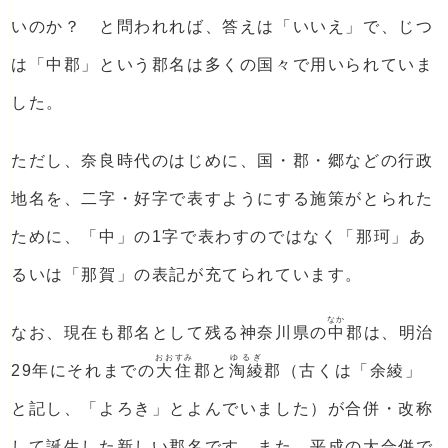
いのか？ と問われれば、答えは「いいえ」で、じつ
は「中郡」という郡名は多くの国々で用いられていま
した。
ただし、奈良時代のはじめに、国・郡・郷などの行政
地名を、二字・好字で表すようにする施策がとられた
ために、「中」の1字で表わすのではなく「那珂」あ
るいは「那賀」の表記が充てられています。
なか
なお、現在も郡名として残る神奈川県の
中
郡は、明治
おおすみ
ゆるぎ
29年にそれまでの
大住
郡と
淘綾
郡（古くは「余綾」
と記し、「よろき」とよんでいました）が合併・改称
して誕生した新しい郡名です。また、平成の大合併で