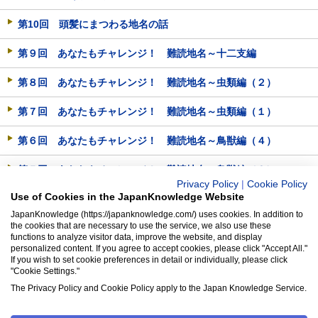
第10回 頭髪にまつわる地名の話
第９回 あなたもチャレンジ！ 難読地名～十二支編
第８回 あなたもチャレンジ！ 難読地名～虫類編（２）
第７回 あなたもチャレンジ！ 難読地名～虫類編（１）
第６回 あなたもチャレンジ！ 難読地名～鳥獣編（４）
第５回 あなたもチャレンジ！ 難読地名～鳥獣編（３）
Privacy Policy
|
Cookie Policy
Use of Cookies in the JapanKnowledge Website
第４回 あなたもチャレンジ！ 難読地名～鳥獣編（２）
JapanKnowledge (https://japanknowledge.com/) uses cookies. In addition to
the cookies that are necessary to use the service, we also use these
第３回 あなたもチャレンジ！ 難読地名～鳥獣編（１）
functions to analyze visitor data, improve the website, and display
personalized content. If you agree to accept cookies, please click "Accept All."
第２回 地名に見える「オトメ」と「ウバ」
If you wish to set cookie preferences in detail or individually, please click
"Cookie Settings."
第１回 出羽国の歌名所「有耶無耶関」（うやむやのせき）
The Privacy Policy and Cookie Policy apply to the Japan Knowledge Service.