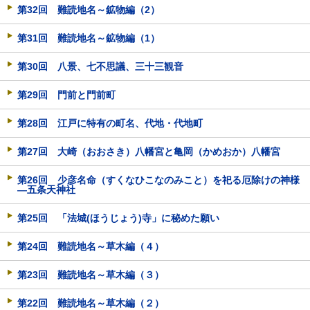
第32回 難読地名～鉱物編（2）
第31回 難読地名～鉱物編（1）
第30回 八景、七不思議、三十三観音
第29回 門前と門前町
第28回 江戸に特有の町名、代地・代地町
第27回 大崎（おおさき）八幡宮と亀岡（かめおか）八幡宮
第26回 少彦名命（すくなひこなのみこと）を祀る厄除けの神様
―五条天神社
第25回 「法城(ほうじょう)寺」に秘めた願い
第24回 難読地名～草木編（４）
第23回 難読地名～草木編（３）
第22回 難読地名～草木編（２）