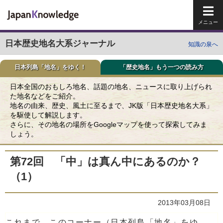
メイ
日本歴史地名大系ジャーナル
知識の泉へ
日本列島「地名」をゆく！
「歴史地名」もう一つの読み方
日本全国のおもしろ地名、話題の地名、ニュースに取り上げられ
た地名などをご紹介。
地名の由来、歴史、風土に至るまで、JK版「日本歴史地名大系」
を駆使して解説します。
さらに、その地名の場所をGoogleマップを使って探索してみま
しょう。
第72回 「中」は真ん中にあるのか？
（1）
2013年03月08日
これまで、このコーナー（日本列島「地名」をゆ