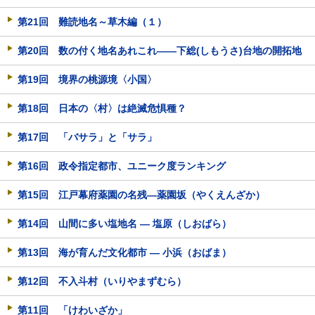
第21回 難読地名～草木編（１）
第20回 数の付く地名あれこれ――下総(しもうさ)台地の開拓地
第19回 境界の桃源境〈小国〉
第18回 日本の〈村〉は絶滅危惧種？
第17回 「バサラ」と「サラ」
第16回 政令指定都市、ユニーク度ランキング
第15回 江戸幕府薬園の名残―薬園坂（やくえんざか）
第14回 山間に多い塩地名 ― 塩原（しおばら）
第13回 海が育んだ文化都市 ― 小浜（おばま）
第12回 不入斗村（いりやまずむら）
第11回 「けわいざか」