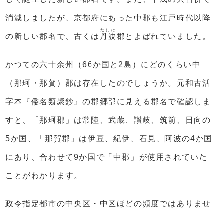
消滅しましたが、京都府にあった中郡も江戸時代以降
たには
の新しい郡名で、古くは
丹波
郡とよばれていました。
かつての六十余州（66か国と2島）にどのくらい中
（那珂・那賀）郡は存在したのでしょうか。元和古活
字本『倭名類聚鈔』の郡郷部に見える郡名で確認しま
すと、「那珂郡」は常陸、武蔵、讃岐、筑前、日向の
5か国、「那賀郡」は伊豆、紀伊、石見、阿波の4か国
にあり、合わせて9か国で「中郡」が使用されていた
ことがわかります。
政令指定都市の中央区・中区ほどの頻度ではありませ