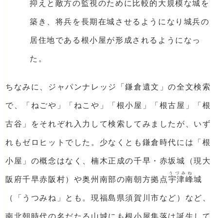
抑えと敵方の監視のために比較的大規模な城を
築き、将兵を長期在城させるようになり城兵の
居住地である根小屋が形成されるようになっ
た。
ちなみに、ジャパンナレッジ「鎌倉遺文」の全文検索
で、「ねごや」「ねこや」「根小屋」「根古屋」「根
古谷」をそれぞれ入力して検索してみましたが、いず
れもゼロヒットでした。少なくとも鎌倉時代には「根
小屋」の概念はなく、楠木正成の千早・赤坂城（現大
うづみね
阪府千早赤阪村）や奥州南部の南朝方拠点
宇津峰
城
（「うつみね」とも。現福島県須賀川市など）など、
南北朝時代の名だたる山城にも根小屋集落は誕生して