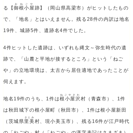
おねごや
る【
御根小屋
跡】（岡山県高梁市）がヒットしたもの
で、「地名」とはいえません。残る28件の内訳は地名
19件、城跡5件、遺跡名4件でした。
4件ヒットした遺跡は、いずれも縄文～弥生時代の遺
跡で、「山麓と平地が接するところ」という「ねご
や」の立地環境は、太古から居住適地であったことが
伺えます。
ねごやさわ
地名19件のうち、1件は
根小屋沢
村（青森市）、1件
は秋田城下の根小屋町（秋田市）、1件は根小屋新田
さとみ
（茨城県
里美
村、現小美玉市）、残る16件が江戸時代
の「ねごや」村（「ねごや」の漢字表記はさまざま）