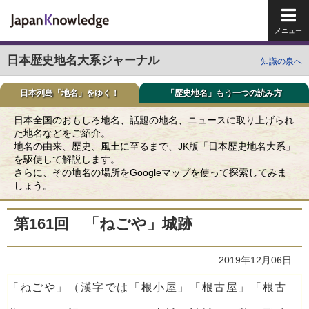
メイ
日本歴史地名大系ジャーナル
知識の泉へ
日本列島「地名」をゆく！
「歴史地名」もう一つの読み方
日本全国のおもしろ地名、話題の地名、ニュースに取り上げられ
た地名などをご紹介。
地名の由来、歴史、風土に至るまで、JK版「日本歴史地名大系」
を駆使して解説します。
さらに、その地名の場所をGoogleマップを使って探索してみま
しょう。
第161回 「ねごや」城跡
2019年12月06日
「ねごや」（漢字では「根小屋」「根古屋」「根古