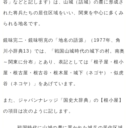
谷」などと記します）は、山城（詰城）の麓に形成さ
れた将兵たちの居住区域をいい、関東を中心に多くみ
られる地名です。
鏡味完二・鏡味明克の「地名の語源」（1977年、角
川小辞典13）では、「戦国山城時代の城下の村。南奥
～関東に分布」とあり、表記としては「根子屋・根小
屋・根古屋・根古谷・根木屋・城下（ネゴヤ）・似虎
谷（ネコヤ）」をあげています。
また、ジャパンナレッジ「国史大辞典」の【根小屋】
の項目は次のように記します。
戦国時代に山城の麓に置かれた城兵の居住区域