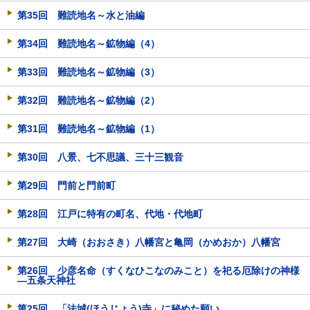
第35回 難読地名～水と油編
第34回 難読地名～鉱物編（4）
第33回 難読地名～鉱物編（3）
第32回 難読地名～鉱物編（2）
第31回 難読地名～鉱物編（1）
第30回 八景、七不思議、三十三観音
第29回 門前と門前町
第28回 江戸に特有の町名、代地・代地町
第27回 大崎（おおさき）八幡宮と亀岡（かめおか）八幡宮
第26回 少彦名命（すくなひこなのみこと）を祀る厄除けの神様
―五条天神社
第25回 「法城(ほうじょう)寺」に秘めた願い