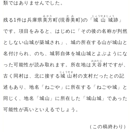
類ではありませんでした。
みかた
かみ
じょうやまじょう
残る1件は兵庫県
美方
町(現
香美
町)の「
城山城
跡」
です。項目をみると、はじめに「その後の名称が判然
としない山城が築城され」、城の所在する山が城山と
名付けられ、のち、城郭自体を城山城とよぶようにな
おおたに
った可能性が読み取れます。所在地は
大谷
村ですが、
じょうやま
古く同村は、北に接する
城山
村の支村だったとの記
述もあり、地名「ねごや」に所在する「ねごや城」と
同じく、地名「城山」に所在した「城山城」であった
可能性が高いといえるでしょう。
（この稿終わり）