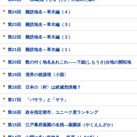
第24回 難読地名～草木編（４）
第23回 難読地名～草木編（３）
第22回 難読地名～草木編（２）
第21回 難読地名～草木編（１）
第20回 数の付く地名あれこれ――下総(しもうさ)台地の開拓地
第19回 境界の桃源境〈小国〉
第18回 日本の〈村〉は絶滅危惧種？
第17回 「バサラ」と「サラ」
第16回 政令指定都市、ユニーク度ランキング
第15回 江戸幕府薬園の名残―薬園坂（やくえんざか）