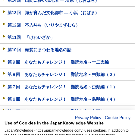
第14回 山間に多い塩地名 ― 塩原（しおばら）
第13回 海が育んだ文化都市 ― 小浜（おばま）
第12回 不入斗村（いりやまずむら）
第11回 「けわいざか」
第10回 頭髪にまつわる地名の話
第９回 あなたもチャレンジ！ 難読地名～十二支編
第８回 あなたもチャレンジ！ 難読地名～虫類編（２）
第７回 あなたもチャレンジ！ 難読地名～虫類編（１）
第６回 あなたもチャレンジ！ 難読地名～鳥獣編（４）
第５回 あなたもチャレンジ！ 難読地名～鳥獣編（３）
Privacy Policy
|
Cookie Policy
Use of Cookies in the JapanKnowledge Website
第４回 あなたもチャレンジ！ 難読地名～鳥獣編（２）
JapanKnowledge (https://japanknowledge.com/) uses cookies. In addition to