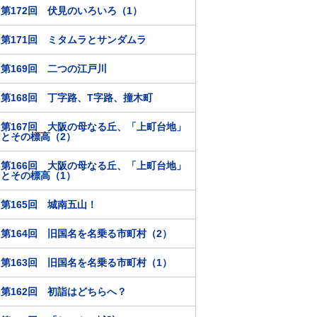
第172回 伏見のいろいろ（1）
第171回 ミタムラとサンダムラ
第169回 二つの江戸川
第168回 丁字路、T字路、撞木町
第167回 大阪の母なる丘、「上町台地」
とその標高（2）
第166回 大阪の母なる丘、「上町台地」
とその標高（1）
第165回 城南五山！
第164回 旧国名を名乗る市町村（2）
第163回 旧国名を名乗る市町村（1）
第162回 初詣はどちらへ？