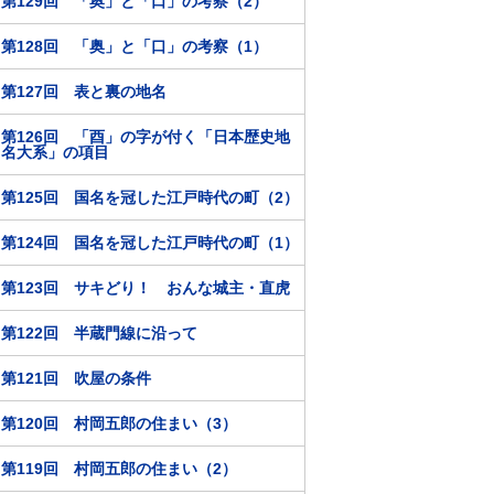
第129回 「奥」と「口」の考察（2）
第128回 「奥」と「口」の考察（1）
第127回 表と裏の地名
第126回 「酉」の字が付く「日本歴史地
名大系」の項目
第125回 国名を冠した江戸時代の町（2）
第124回 国名を冠した江戸時代の町（1）
第123回 サキどり！ おんな城主・直虎
第122回 半蔵門線に沿って
第121回 吹屋の条件
第120回 村岡五郎の住まい（3）
第119回 村岡五郎の住まい（2）