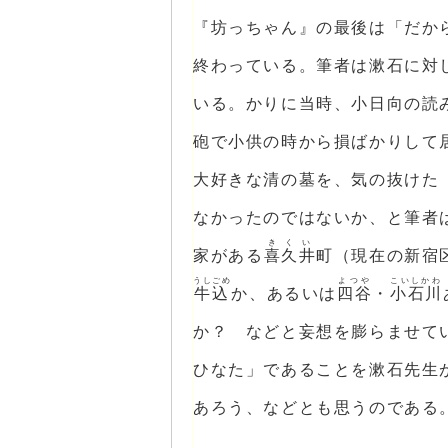
『坊っちゃん』の最後は「だか
終わっている。筆者は漱石に対
いる。かりに当時、小日向の読
砲で小供の時から損ばかりして
大好きな清の墓を、気の抜けた
なかったのではないか、と筆者
きくい
家がある
喜久井
町（現在の新宿
うしごめ
よつや
こいしかわ
牛込
か、あるいは
四谷
・
小石川
か？ などと妄想を膨らませて
ひなた」であることを漱石先生
あろう、などとも思うのである