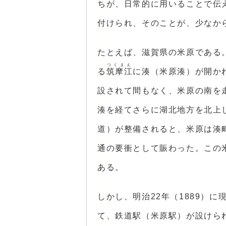
ちが、日常的に用いることで伝
付けられ、そのことが、少なか
たとえば、滋賀県の米原である
つくまえ
る
筑摩江
に湊（米原湊）が開か
設されて間もなく、米原の南を
湊を経てさらに湖北地方を北上
道）が整備されると、米原は湊
通の要衝として賑わった。この
ある。
しかし、明治22年（1889）
て、鉄道駅（米原駅）が設けら