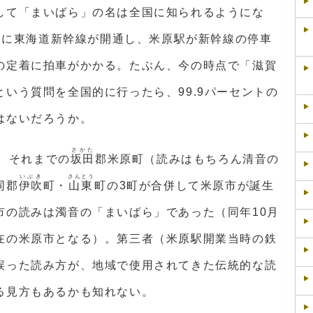
して「まいばら」の名は全国に知られるようにな
4）に東海道新幹線が開通し、米原駅が新幹線の停車
の定着に拍車がかかる。たぶん、今の時点で「滋賀
いう質問を全国的に行ったら、99.9パーセントの
はないだろうか。
さかた
に、それまでの
坂田
郡米原町（読みはもちろん清音の
いぶき
さんとう
同郡
伊吹
町・
山東
町の3町が合併して米原市が誕生
市の読みは濁音の「まいばら」であった（同年10月
在の米原市となる）。第三者（米原駅開業当時の鉄
誤った読み方が、地域で使用されてきた伝統的な読
る見方もあるかも知れない。