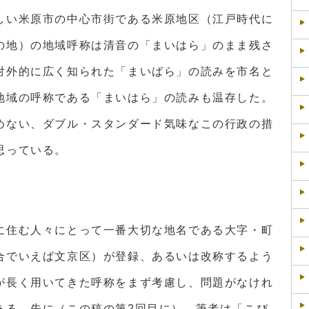
しい米原市の中心市街である米原地区（江戸時代に
の地）の地域呼称は清音の「まいはら」のまま残さ
対外的に広く知られた「まいばら」の読みを市名と
地域の呼称である「まいはら」の読みも温存した。
めない、ダブル・スタンダード気味なこの行政の措
思っている。
に住む人々にとって一番大切な地名である大字・町
合でいえば文京区）が登録、あるいは改称するよう
が長く用いてきた呼称をまず考慮し、問題がなけれ
ある。先に（この稿の第2回目に）、筆者は「こび