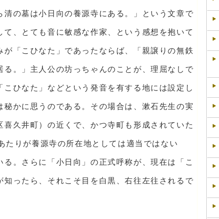
ら清の墓は小日向の養源寺にある。」という文章で
して、とても音に敏感な作家、という感想を抱いて
みが「こひなた」であったならば、「親譲りの無鉄
居る。」主人公の坊っちゃんのことが、理屈なしで
「こひなた」などという発音を有する地には設定し
は秘かに思うのである。その場合は、漱石先生の実
区喜久井町）の近くで、かつ寺町も形成されていた
あたりが養源寺の所在地としては適当ではない
いる。さらに「小日向」の正式呼称が、現在は「こ
が知ったら、それこそ目を白黒、右往左往されるで
。