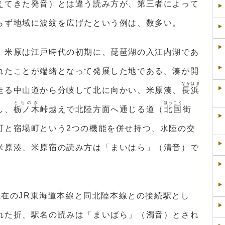
えてきた発音）とは違う読み方が、第三者によって
らず地域に波紋を広げたという例は、数多い。
。米原は江戸時代の初期に、琵琶湖の入江内湖であ
れたことが端緒となって発展した地である。湊が開
ながはま
走る中山道から分岐して北に向かい、米原湊、
長浜
とちのき
ほっこく
し、
栃ノ木
峠越えで北陸方面へ通じる道（
北国
街
町と宿場町という2つの機能を併せ持つ、水陸の交
米原湊、米原宿の読み方は「まいはら」（清音）で
に現在のJR東海道本線と同北陸本線との接続駅とし
れた折、駅名の読みは「まいばら」（濁音）とされ