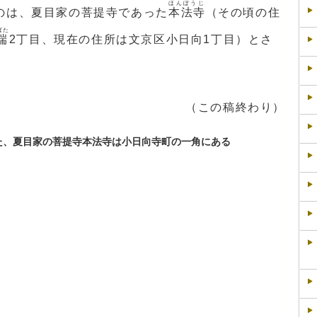
ほんぽうじ
のは、夏目家の菩提寺であった
本法寺
（その頃の住
ばた
端
2丁目、現在の住所は文京区小日向1丁目）とさ
（この稿終わり）
た、夏目家の菩提寺本法寺は小日向寺町の一角にある