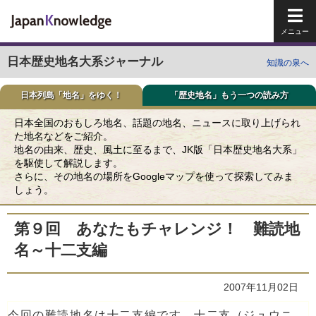
メイ
日本歴史地名大系ジャーナル
知識の泉へ
日本列島「地名」をゆく！
「歴史地名」もう一つの読み方
日本全国のおもしろ地名、話題の地名、ニュースに取り上げられ
た地名などをご紹介。
地名の由来、歴史、風土に至るまで、JK版「日本歴史地名大系」
を駆使して解説します。
さらに、その地名の場所をGoogleマップを使って探索してみま
しょう。
第９回 あなたもチャレンジ！ 難読地
名～十二支編
2007年11月02日
今回の難読地名は十二支編です。十二支（ジュウニ