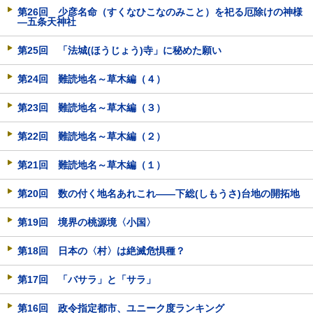
第26回 少彦名命（すくなひこなのみこと）を祀る厄除けの神様
―五条天神社
第25回 「法城(ほうじょう)寺」に秘めた願い
第24回 難読地名～草木編（４）
第23回 難読地名～草木編（３）
第22回 難読地名～草木編（２）
第21回 難読地名～草木編（１）
第20回 数の付く地名あれこれ――下総(しもうさ)台地の開拓地
第19回 境界の桃源境〈小国〉
第18回 日本の〈村〉は絶滅危惧種？
第17回 「バサラ」と「サラ」
第16回 政令指定都市、ユニーク度ランキング