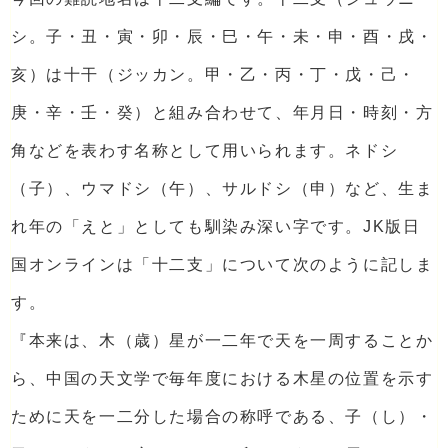
シ。子・丑・寅・卯・辰・巳・午・未・申・酉・戌・
亥）は十干（ジッカン。甲・乙・丙・丁・戊・己・
庚・辛・壬・癸）と組み合わせて、年月日・時刻・方
角などを表わす名称として用いられます。ネドシ
（子）、ウマドシ（午）、サルドシ（申）など、生ま
れ年の「えと」としても馴染み深い字です。JK版日
国オンラインは「十二支」について次のように記しま
す。
『本来は、木（歳）星が一二年で天を一周することか
ら、中国の天文学で毎年度における木星の位置を示す
ために天を一二分した場合の称呼である、子（し）・