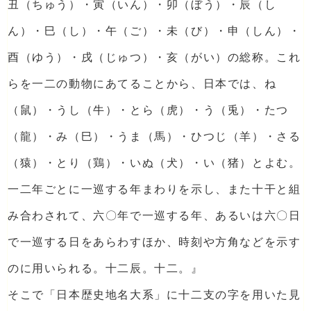
丑（ちゅう）・寅（いん）・卯（ぼう）・辰（し
ん）・巳（し）・午（ご）・未（び）・申（しん）・
酉（ゆう）・戌（じゅつ）・亥（がい）の総称。これ
らを一二の動物にあてることから、日本では、ね
（鼠）・うし（牛）・とら（虎）・う（兎）・たつ
（龍）・み（巳）・うま（馬）・ひつじ（羊）・さる
（猿）・とり（鶏）・いぬ（犬）・い（猪）とよむ。
一二年ごとに一巡する年まわりを示し、また十干と組
み合わされて、六〇年で一巡する年、あるいは六〇日
で一巡する日をあらわすほか、時刻や方角などを示す
のに用いられる。十二辰。十二。』
そこで「日本歴史地名大系」に十二支の字を用いた見