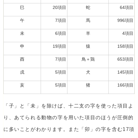
巳
20項目
蛇
64項目
午
7項目
馬
996項目
未
6項目
羊
4項目
申
19項目
猿
158項目
酉
7項目
鳥＋鶏
653項目
戌
5項目
犬
145項目
亥
5項目
猪
166項目
「子」と「未」を除けば、十二支の字を使った項目よ
り、あてられる動物の字を用いた項目のほうが圧倒的
に多いことがわかります。また「卯」の字を含む17項