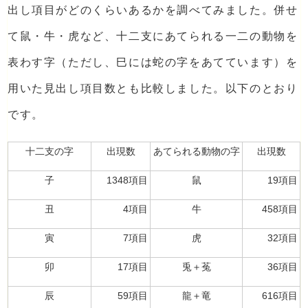
出し項目がどのくらいあるかを調べてみました。併せ
て鼠・牛・虎など、十二支にあてられる一二の動物を
表わす字（ただし、巳には蛇の字をあてています）を
用いた見出し項目数とも比較しました。以下のとおり
です。
十二支の字
出現数
あてられる動物の字
出現数
子
1348項目
鼠
19項目
丑
4項目
牛
458項目
寅
7項目
虎
32項目
卯
17項目
兎＋菟
36項目
辰
59項目
龍＋竜
616項目