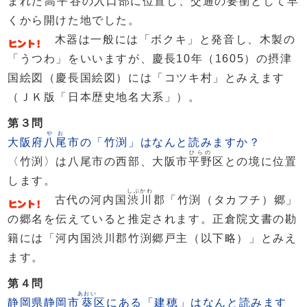
まれた
高平
谷の入口部に位置し、交通の要衝として早
くから開けた地でした。
木器は一般には「ボクキ」と発音し、木製の
「うつわ」をいいますが、慶長10年（1605）の摂津
国絵図（慶長国絵図）には「コツキ村」とみえます
（ＪＫ版「日本歴史地名大系」）。
第３問
やお
大阪府
八尾
市の「竹渕」はなんと読みますか？
ひらの
〈竹渕〉は八尾市の西部、大阪市
平野
区との境に位置
します。
しぶかわ
古代の河内国
渋川
郡「竹渕（タカフチ）郷」
の郷名を伝えていると推定されます。正倉院文書の勘
籍には「河内国渋川郡竹渕郷戸主（以下略）」とみえ
ます。
第４問
あおい
静岡県静岡市
葵
区にある「建穂」はなんと読みます