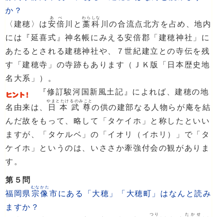
か？
あべ
わらしな
〈建穂〉は
安倍
川と
藁科
川の合流点北方を占め、地内
には『延喜式』神名帳にみえる安倍郡「建穂神社」に
あたるとされる建穂神社や、７世紀建立との寺伝を残
す「建穂寺」の寺跡もあります（ＪＫ版「日本歴史地
名大系」）。
『修訂駿河国新風土記』によれば、建穂の地
やまとたけるのみこと
名由来は、
日本武尊
の供の建部なる人物らが庵を結
んだ故をもって、略して「タケイホ」と称したといい
ますが、「タケルベ」の「イオリ（イホリ）」で「タ
ケイホ」というのは、いささか牽強付会の観がありま
す。
第５問
むなかた
福岡県
宗像
市にある「大穂」「大穂町」はなんと読み
ますか？
つり
たかせ