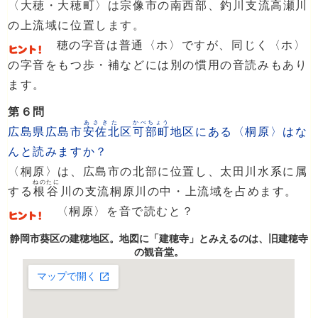
〈大穂・大穂町〉は宗像市の南西部、
釣
川支流
高瀬
川
の上流域に位置します。
穂の字音は普通〈ホ〉ですが、同じく〈ホ〉
の字音をもつ歩・補などには別の慣用の音読みもあり
ます。
第６問
あさきた
かべちょう
広島県広島市
安佐北
区
可部町
地区にある〈桐原〉はな
んと読みますか？
〈桐原〉は、広島市の北部に位置し、太田川水系に属
ねのたに
する
根谷
川の支流桐原川の中・上流域を占めます。
〈桐原〉を音で読むと？
静岡市葵区の建穂地区。地図に「建穂寺」とみえるのは、旧建穂寺
の観音堂。