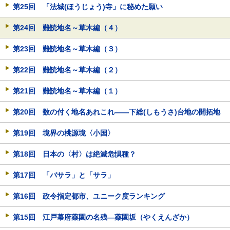
第25回 「法城(ほうじょう)寺」に秘めた願い
第24回 難読地名～草木編（４）
第23回 難読地名～草木編（３）
第22回 難読地名～草木編（２）
第21回 難読地名～草木編（１）
第20回 数の付く地名あれこれ――下総(しもうさ)台地の開拓地
第19回 境界の桃源境〈小国〉
第18回 日本の〈村〉は絶滅危惧種？
第17回 「バサラ」と「サラ」
第16回 政令指定都市、ユニーク度ランキング
第15回 江戸幕府薬園の名残―薬園坂（やくえんざか）