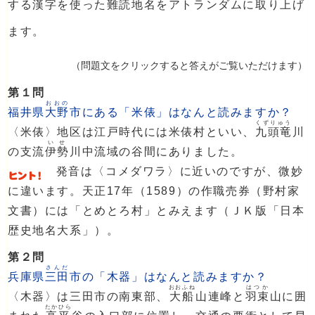
する漢字を使った難読地名をアトランダムに取り上げ
ます。
（問題文をクリックすると答えがご覧いただけます）
第１問
おおの
福井県
大野
市にある「米俵」はなんと読みますか？
くずりゅう
〈米俵〉地区は江戸時代には米俵村といい、
九頭竜
川
いせ
の支流
伊勢
川中流域の谷間にありました。
発音は〈コメダワラ〉に近いのですが、微妙
に違います。天正17年（1589）の作職売券（野村家
文書）には「とめとろ村」とみえます（ＪＫ版「日本
歴史地名大系」）。
第２問
さんだ
兵庫県
三田
市の「木器」はなんと読みますか？
おおふね
はつか
〈木器〉は三田市の南東部、
大船
山連峰と
羽束
山に囲
たかひら