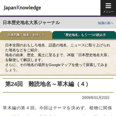
メイ
日本歴史地名大系ジャーナル
知識の泉へ
日本列島「地名」をゆく！
「歴史地名」もう一つの読み方
日本全国のおもしろ地名、話題の地名、ニュースに取り上げられ
た地名などをご紹介。
地名の由来、歴史、風土に至るまで、JK版「日本歴史地名大系」
を駆使して解説します。
さらに、その地名の場所をGoogleマップを使って探索してみま
しょう。
第24回 難読地名～草木編（４）
2009年01月23日
草木編の第４回。今回はテーマを決めず、植物に関係