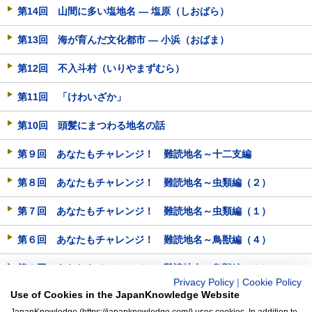
第14回 山間に多い塩地名 ― 塩原（しおばら）
第13回 海が育んだ文化都市 ― 小浜（おばま）
第12回 不入斗村（いりやまずむら）
第11回 「けわいざか」
第10回 頭髪にまつわる地名の話
第９回 あなたもチャレンジ！ 難読地名～十二支編
第８回 あなたもチャレンジ！ 難読地名～虫類編（２）
第７回 あなたもチャレンジ！ 難読地名～虫類編（１）
第６回 あなたもチャレンジ！ 難読地名～鳥獣編（４）
第５回 あなたもチャレンジ！ 難読地名～鳥獣編（３）
Privacy Policy
|
Cookie Policy
Use of Cookies in the JapanKnowledge Website
第４回 あなたもチャレンジ！ 難読地名～鳥獣編（２）