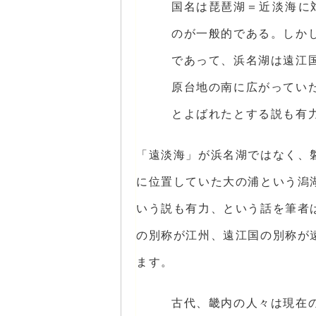
国名は
琵琶
湖＝
近淡海
に
のが一般的である。しか
であって、浜名湖は遠江
原台地の南に広がってい
とよばれたとする説も有
「遠淡海」が浜名湖ではなく、磐
に位置していた大の浦という潟
いう説も有力、という話を筆者
の別称が江州、遠江国の別称が
ます。
古代、畿内の人々は現在