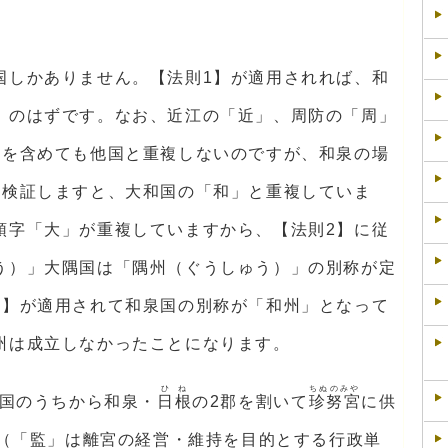
国しかありません。【法則1】が適用されれば、和
 のはずです。なお、近江の「近」、周防の「周」
字を含めても他国と重複しないのですが、和泉の場
て検証しますと、大和国の「和」と重複していま
頭字「大」が重複していますから、【法則2】に従
う）」大隅国は「隅州（ぐうしゅう）」の別称が定
1】が適用されて和泉国の別称が「和州」となって
州は成立しなかったことになります。
ひね
ちぬのみや
内国のうちから和泉・
日根
の2郡を割いて
珍努宮
に供
（「監」は離宮の経営・維持を目的とする行政単