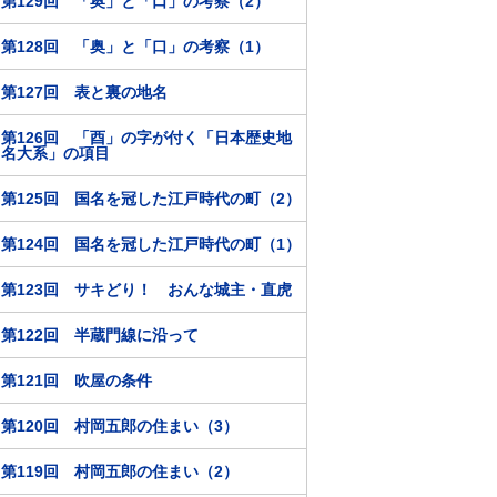
第129回 「奥」と「口」の考察（2）
第128回 「奥」と「口」の考察（1）
第127回 表と裏の地名
第126回 「酉」の字が付く「日本歴史地
名大系」の項目
第125回 国名を冠した江戸時代の町（2）
第124回 国名を冠した江戸時代の町（1）
第123回 サキどり！ おんな城主・直虎
第122回 半蔵門線に沿って
第121回 吹屋の条件
第120回 村岡五郎の住まい（3）
第119回 村岡五郎の住まい（2）