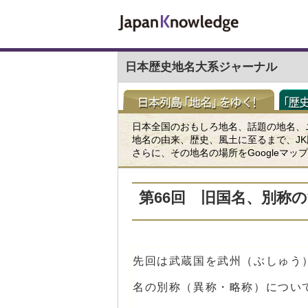
日本歴史地名大系ジャーナル
日本全国のおもしろ地名、話題の地名、
地名の由来、歴史、風土に至るまで、J
さらに、その地名の場所をGoogleマ
第66回 旧国名、別称の
先回は武蔵国を武州（ぶしゅう
名の別称（異称・略称）につい