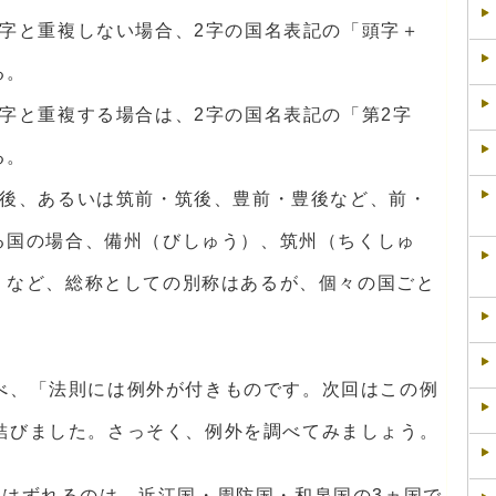
文字と重複しない場合、2字の国名表記の「頭字＋
る。
字と重複する場合は、2字の国名表記の「第2字
る。
備後、あるいは筑前・筑後、豊前・豊後など、前・
る国の場合、備州（びしゅう）、筑州（ちくしゅ
）など、総称としての別称はあるが、個々の国ごと
べ、「法則には例外が付きものです。次回はこの例
結びました。さっそく、例外を調べてみましょう。
らはずれるのは、近江国・周防国・和泉国の3ヵ国で