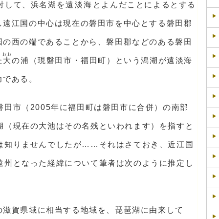
対して、浜名湖を
遠淡海
とよんだことによるとする
し遠江国の中心は現在の磐田市を中心とする磐田郡
国の西の端であることから、磐田郡などのある磐田
おお
た
大
の浦（現磐田市・福田町）という潟湖が遠淡海
力である。
田市（2005年に福田町は磐田市に合併）の南部
湖（現在の大池はその名残といわれます）を指すと
は知りませんでしたが……それはさておき、近江国
遠州となった経緯について筆者は次のように推定し
の滋賀県域に相当する地域を、琵琶湖に由来して