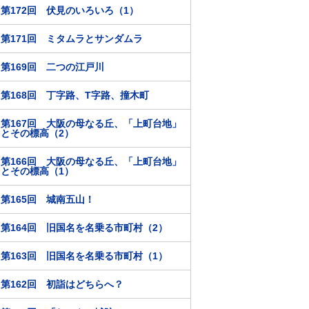
第172回 伏見のいろいろ（1）
第171回 ミタムラとサンダムラ
第169回 二つの江戸川
第168回 丁字路、T字路、撞木町
第167回 大阪の母なる丘、「上町台地」
とその標高（2）
第166回 大阪の母なる丘、「上町台地」
とその標高（1）
第165回 城南五山！
第164回 旧国名を名乗る市町村（2）
第163回 旧国名を名乗る市町村（1）
第162回 初詣はどちらへ？