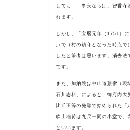
しても――事実ならば、智香寺
れます。
しかし、「宝暦元年（1751）
点で（村の鎮守となった時点で
したと筆者は思います。消去法
です。
また、加納院は中山道蕨宿（現
石川志料」によると、御府内大
比丘正等の発願で始められた「
吹上稲荷は九尺一間の小堂で、
といいます。