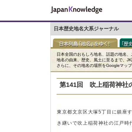
日本歴史地名大系ジャーナル
日本全国のおもしろ地名、話題の地名、
地名の由来、歴史、風土に至るまで、J
さらに、その地名の場所をGoogleマ
第141回 吹上稲荷神社
東京都文京区大塚5丁目に鎮座
き継いで吹上稲荷神社の江戸時