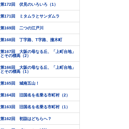
第172回 伏見のいろいろ（1）
第171回 ミタムラとサンダムラ
第169回 二つの江戸川
第168回 丁字路、T字路、撞木町
第167回 大阪の母なる丘、「上町台地」
とその標高（2）
第166回 大阪の母なる丘、「上町台地」
とその標高（1）
第165回 城南五山！
第164回 旧国名を名乗る市町村（2）
第163回 旧国名を名乗る市町村（1）
第162回 初詣はどちらへ？