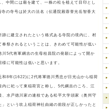
し、中間には廟を建て、一株の松を植えて目印とし
両寺の寺号は於大の法名（伝通院殿蓉誉光岳智香大
所跡に建立されたという格式ある寺院の境内に、村
て奉祭されるということは、きわめて可能性が低い
徳川5代将軍綱吉の生母桂昌院の発願によって開か
同様に可能性は低いと思います。
和8年(1622)に2代将軍徳川秀忠が日光山から稲荷
殿内に祀って東稲荷宮と称し、5代綱吉のころ、江
後、水戸徳川家の連枝である松平大学頭家（奥州守
た」という吹上稲荷神社由緒の前段が正しかったと