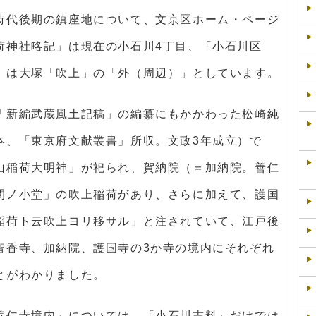
時代後期の鎮座地について、文京区ホーム・ページ
荷神社略記」は現在の小石川4丁目、「小石川区
」は大塚「吹上」の「外（周辺）」としています。
「新編武蔵風土記稿」の編纂にもかかわった松崎純
本、「東京府文献叢書」所収。文政3年成立）で
山稲荷大明神」が祀られ、賀納院（＝加納院。善仁
間ノ小堂」の吹上稲荷があり、さらに加えて、護国
稲荷ト云吹上ヨリ移サル」と注されていて、江戸後
智香寺、加納院、護国寺の3か寺の境内にそれぞれ
とがわかりました。
善仁寺境内」については、「小石川志料」だけでは