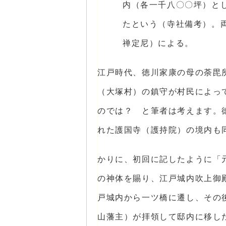
内（各一千八〇〇坪）と
たという（寺社備考）。
禅定尼）による。
江戸時代、徳川家康の母の荼毘
（大塚村）の鎮守が村民によっ
のでは？ と筆者は考えます。
れた護国寺（護持院）の境内も
かりに、初回に記したように「元
の神体を賜り、江戸城内吹上御
戸城内から一ツ橋に遷し、その
山藩主）が拝領して邸内に移し