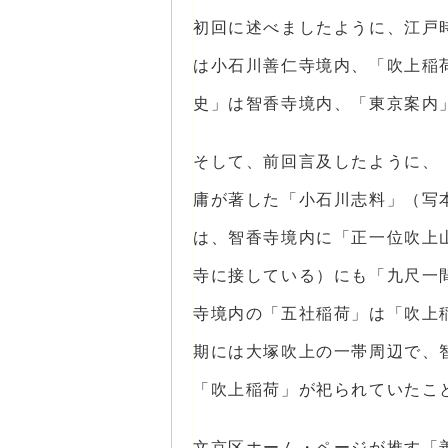
初回に述べましたように、江戸
は小石川善仁寺境内、「吹上稲
史」は智香寺境内、「東京案内
そして、前回言及したように、
庸が著した「小石川志料」（写
は、智香寺境内に「正一位吹上
寺に接している）にも「九尺一
寺境内の「五社稲荷」は「吹上
期には大塚吹上の一帯周辺で、
「吹上稲荷」が祀られていたこ
文京区ホーム・ページが推す「