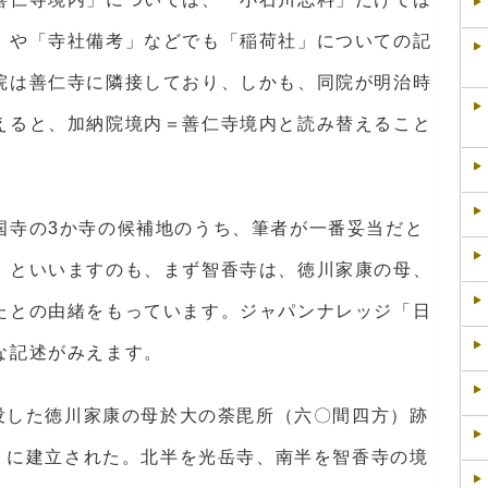
」や「寺社備考」などでも「稲荷社」についての記
院は善仁寺に隣接しており、しかも、同院が明治時
えると、加納院境内＝善仁寺境内と読み替えること
国寺の3か寺の候補地のうち、筆者が一番妥当だと
。といいますのも、まず智香寺は、徳川家康の母、
たとの由緒をもっています。ジャパンナレッジ「日
な記述がみえます。
没した徳川家康の母於大の荼毘所（六〇間四方）跡
）に建立された。北半を光岳寺、南半を智香寺の境