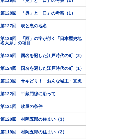
第129回 「奥」と「口」の考察（2）
第128回 「奥」と「口」の考察（1）
第127回 表と裏の地名
第126回 「酉」の字が付く「日本歴史地
名大系」の項目
第125回 国名を冠した江戸時代の町（2）
第124回 国名を冠した江戸時代の町（1）
第123回 サキどり！ おんな城主・直虎
第122回 半蔵門線に沿って
第121回 吹屋の条件
第120回 村岡五郎の住まい（3）
第119回 村岡五郎の住まい（2）