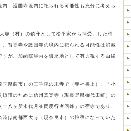
境内、護国寺境内に祀られる可能性も充分に考えら
に大塚（村）の鎮守として松平家から拝受」した時
）、智香寺や護国寺の境内に祀られる可能性は消滅
ですが、加納院境内を鎮座地として有力視する由縁
埼玉県蕨市）の三学院の末寺で（寺社書上）、「小
災鎮護のために信州真楽寺（現長野県御代田町）の
八十八ヶ所永代月並両度行者回峰」の宿寺であり、
当時は南都西大寺（現奈良市）の旅宿になっていた