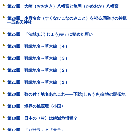
第27回 大崎（おおさき）八幡宮と亀岡（かめおか）八幡宮
第26回 少彦名命（すくなひこなのみこと）を祀る厄除けの神様
―五条天神社
第25回 「法城(ほうじょう)寺」に秘めた願い
第24回 難読地名～草木編（４）
第23回 難読地名～草木編（３）
第22回 難読地名～草木編（２）
第21回 難読地名～草木編（１）
第20回 数の付く地名あれこれ――下総(しもうさ)台地の開拓地
第19回 境界の桃源境〈小国〉
第18回 日本の〈村〉は絶滅危惧種？
第17回 「バサラ」と「サラ」