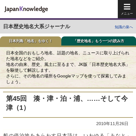
メイ
日本歴史地名大系ジャーナル
知識の泉へ
日本列島「地名」をゆく！
「歴史地名」もう一つの読み方
日本全国のおもしろ地名、話題の地名、ニュースに取り上げられ
た地名などをご紹介。
地名の由来、歴史、風土に至るまで、JK版「日本歴史地名大系」
を駆使して解説します。
さらに、その地名の場所をGoogleマップを使って探索してみま
しょう。
第45回 湊・津・泊・浦、……そして今
津（1）
2010年11月26日
船の停泊地をあらわす日本語は、いわゆる「みなと」