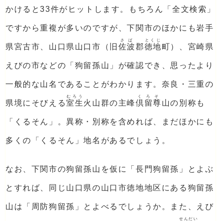
かけると33件がヒットします。もちろん「全文検索」
ですから重複が多いのですが、下関市のほかにも岩手
さば
とくじ
県宮古市、山口県山口市（旧
佐波
郡
徳地
町）、宮崎県
えびの市などの「狗留孫山」が確認でき、思ったより
一般的な山名であることがわかります。奈良・三重の
むろう
くろそ
県境にそびえる
室生
火山群の主峰
倶留尊
山の別称も
「くるそん」。異称・別称を含めれば、まだほかにも
多くの「くるそん」地名があるでしょう。
なお、下関市の狗留孫山を仮に「長門狗留孫」とよぶ
とすれば、同じ山口県の山口市徳地地区にある狗留孫
山は「周防狗留孫」とよべるでしょうか。また、えび
せんだい