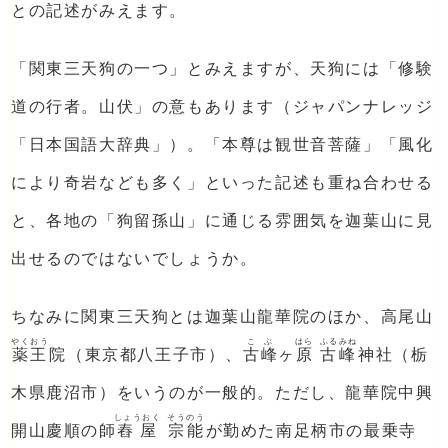
との記述がみえます。
「関東三天狗の一つ」とみえますが、天狗には「修験
道の行者。山伏」の意もあります（ジャパンナレッジ
「日本国語大辞典」）。「本尊は観世音菩薩」「風化
により奇岩なども多く」といった記述も重ね合わせる
と、各地の「狗留孫山」に通じる雰囲気を迦葉山に見
出せるのではないでしょうか。
ちなみに関東三天狗とは迦葉山龍華院のほか、高尾山
やくおう
こぶ
はら
ふるみね
薬王
院（東京都八王子市）、
古峰
ヶ
原
古峰
神社（栃
木県鹿沼市）をいうのが一般的。ただし、龍華院中興
しょうおく
そうのう
開山慶順の師
舂屋
宗能
が勤めた南足柄市の最乗寺