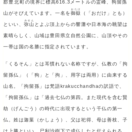
郡
豊北
町の境界に標高616.3メートルの霊峰、
狗留孫
おたけ
山がそびえています。一名を
御嶽
（「おだけ」とも）
みせん
といい、
弥山
とよぶ頂上からの響灘や日本海の眺望は
素晴らしく、山域は豊田県立自然公園に、山頂やその
一帯は国の名勝に指定されています。
「くるそん」とは耳慣れない名称ですが、仏教の「拘
留孫仏」（「狗」と「拘」、用字は両用）に由来する
山名。「拘留孫」は梵語krakucchandhaの訳語で、
「拘留孫仏」は「過去七仏の第四。また現代を含む賢
劫（げんごう）の時代に出現するという千仏の第一
仏。姓は迦葉（かしょう）、父は祀得、母は善枝、子
は上勝といい、尸利沙樹下で成仏したと伝えられる。