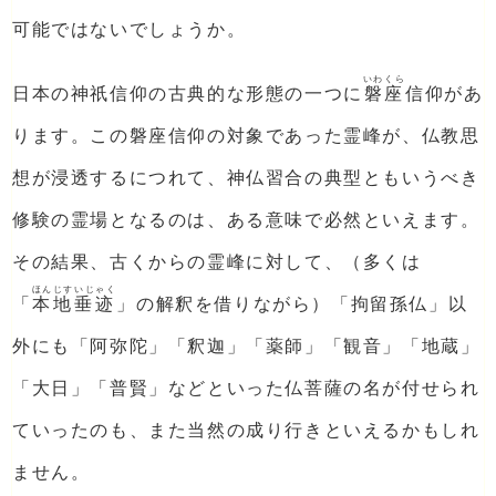
可能ではないでしょうか。
いわくら
日本の神祇信仰の古典的な形態の一つに
磐座
信仰があ
ります。この磐座信仰の対象であった霊峰が、仏教思
想が浸透するにつれて、神仏習合の典型ともいうべき
修験の霊場となるのは、ある意味で必然といえます。
その結果、古くからの霊峰に対して、（多くは
ほんじすいじゃく
「
本地垂迹
」の解釈を借りながら）「拘留孫仏」以
外にも「阿弥陀」「釈迦」「薬師」「観音」「地蔵」
「大日」「普賢」などといった仏菩薩の名が付せられ
ていったのも、また当然の成り行きといえるかもしれ
ません。