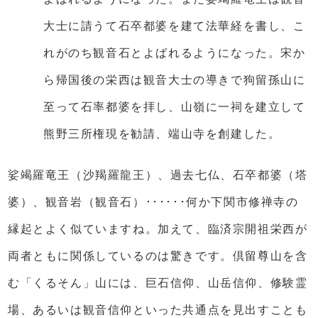
大士に請うて石卒都婆を建て法華経を書し、こ
れがのち観音石とよばれるようになった。宋か
ら帰国後の栄西は観音大士の導きで狗留孫山に
至って石率都婆を拝し、山嶺に一祠を建立して
熊野三所権現を勧請、端山寺を創建した。
娑竭羅竜王（沙羯羅龍王）、過去七仏、石卒都婆（塔
婆）、観音岩（観音石）･･････何か下関市修禅寺の
縁起とよく似ていますね。加えて、臨済宗開祖栄西が
両者ともに関係しているのは驚きです。倶留尊山を含
む「くるそん」山には、巨石信仰、山岳信仰、修験霊
場、あるいは観音信仰といった共通点を見出すことも