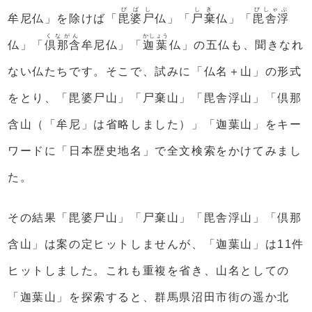
びばし
しき
びしゃぶ
牟尼仏」を除けば「
毘婆尸
仏」「
尸棄
仏」「
毘舎浮
くながん
かしょう
仏」「
倶那含
牟尼仏」「
迦葉
仏」の五仏も、聞きなれ
ない仏たちです。そこで、試みに「仏名＋山」の形式
をとり、「毘婆尸山」「尸棄山」「毘舎浮山」「倶那
含山（「牟尼」は省略しました）」「迦葉山」をキー
ワードに「日本歴史地名」で全文検索をかけてみまし
た。
その結果「毘婆尸山」「尸棄山」「毘舎浮山」「倶那
含山」は案の定ヒットしませんが、「迦葉山」は11件
ヒットしました。これも重複を省き、山名としての
「迦葉山」を探索すると、群馬県沼田市街の遥か北