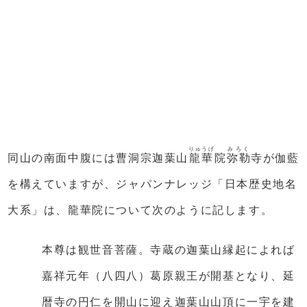
りゅうげ
みろく
同山の南面中腹には曹洞宗迦葉山
龍華
院
弥勒
寺が伽藍
を構えていますが、ジャパンナレッジ「日本歴史地名
大系」は、龍華院について次のように記します。
本尊は観世音菩薩。寺蔵の迦葉山縁起によれば
嘉祥元年（八四八）葛原親王が開基となり、延
暦寺の円仁を開山に迎え迦葉山山頂に一宇を建