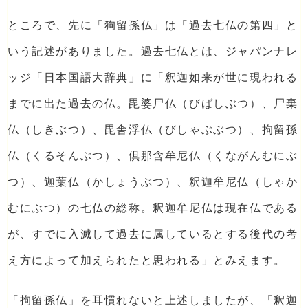
ところで、先に「狗留孫仏」は「過去七仏の第四」と
いう記述がありました。過去七仏とは、ジャパンナレ
ッジ「日本国語大辞典」に「釈迦如来が世に現われる
までに出た過去の仏。毘婆尸仏（びばしぶつ）、尸棄
仏（しきぶつ）、毘舎浮仏（びしゃぶぶつ）、拘留孫
仏（くるそんぶつ）、倶那含牟尼仏（くながんむにぶ
つ）、迦葉仏（かしょうぶつ）、釈迦牟尼仏（しゃか
むにぶつ）の七仏の総称。釈迦牟尼仏は現在仏である
が、すでに入滅して過去に属しているとする後代の考
え方によって加えられたと思われる」とみえます。
「拘留孫仏」を耳慣れないと上述しましたが、「釈迦