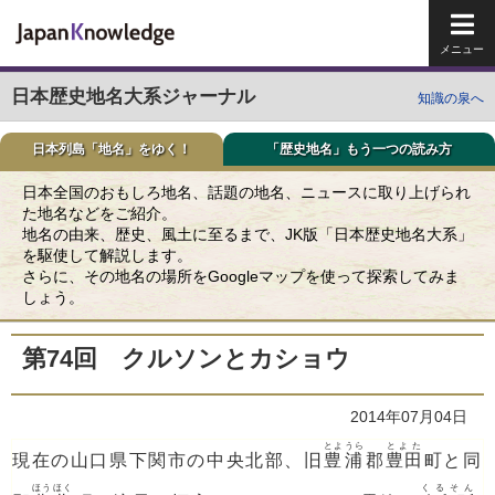
メイ
日本歴史地名大系ジャーナル
知識の泉へ
日本列島「地名」をゆく！
「歴史地名」もう一つの読み方
日本全国のおもしろ地名、話題の地名、ニュースに取り上げられ
た地名などをご紹介。
地名の由来、歴史、風土に至るまで、JK版「日本歴史地名大系」
を駆使して解説します。
さらに、その地名の場所をGoogleマップを使って探索してみま
しょう。
第74回 クルソンとカショウ
2014年07月04日
とようら
とよた
現在の山口県下関市の中央北部、旧
豊浦
郡
豊田
町と同
ほうほく
くるそん