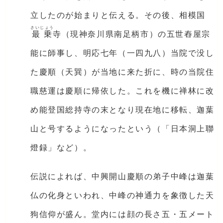
立したのが始まりと伝える。その後、相模国
さいじょう
最乗
寺（現神奈川県南足柄市）の五世舂屋宗
能に師事し、明応七年（一四九八）当院で没し
た慶順（天巽）が当地に来た折に、時の当院住
職慈運は慶順に帰依した。これを機に禅林に改
め能登国総持寺の末となり現在地に移転、迦葉
山と号するようになったという（「日本洞上聯
燈録」など）。
伝説によれば、中興開山慶順の弟子中峰は迦葉
仏の化身といわれ、中峰の神通力を象徴した天
狗信仰が盛ん。堂内には顔の長さ五・五メート