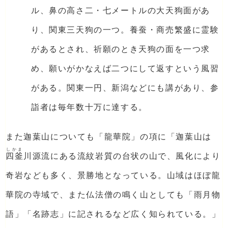
ル、鼻の高さ二・七メートルの大天狗面があ
り、関東三天狗の一つ。養蚕・商売繁盛に霊験
があるとされ、祈願のとき天狗の面を一つ求
め、願いがかなえば二つにして返すという風習
がある。関東一円、新潟などにも講があり、参
詣者は毎年数十万に達する。
また迦葉山についても「龍華院」の項に「迦葉山は
しかま
四釜
川源流にある流紋岩質の台状の山で、風化により
奇岩なども多く、景勝地となっている。山域はほぼ龍
華院の寺域で、また仏法僧の鳴く山としても「雨月物
語」「名跡志」に記されるなど広く知られている。」