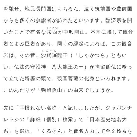
を馳せ、地元長門国はもちろん、遠く筑前国や豊前国
からも多くの参詣者が訪れたといいます。臨済宗を開
ようさい
いたことで有名な
栄西
が中興開山。本堂に接して観音
岩とよぶ巨岩があり、同寺の縁起によれば、この観音
しゃがら
岩は、その昔、
沙羯羅
龍王（「しゃかつら」ともい
い、仏法の守護神。八大龍王の一）が拘留孫仏に希っ
て立てた塔婆の頭で、観音菩薩の化身といわれます。
このあたりが「狗留孫山」の由来でしょうか。
先に「耳慣れない名称」と記しましたが、ジャパンナ
レッジの「詳細（個別）検索」で「日本歴史地名大
系」を選択、「くるそん」と仮名入力して全文検索を