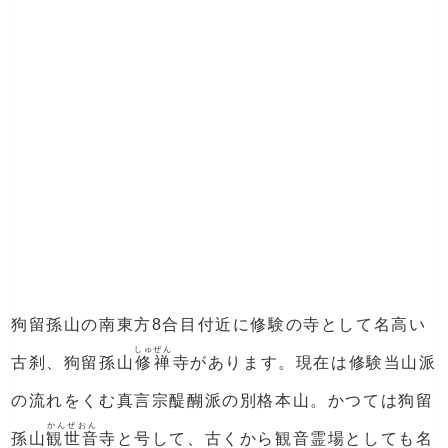
狗留孫山の南東方8合目付近に修験の寺として名高い
しゅぜん
古刹、狗留孫山
修禅
寺があります。現在は修験当山派
の流れをくむ真言宗醍醐派の別格本山。かつては狗留
かんぜおん
孫山
観世音
寺と号して、古くから観音霊場としても名