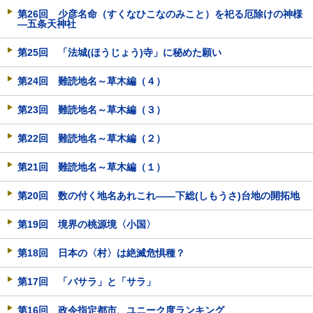
第26回 少彦名命（すくなひこなのみこと）を祀る厄除けの神様
―五条天神社
第25回 「法城(ほうじょう)寺」に秘めた願い
第24回 難読地名～草木編（４）
第23回 難読地名～草木編（３）
第22回 難読地名～草木編（２）
第21回 難読地名～草木編（１）
第20回 数の付く地名あれこれ――下総(しもうさ)台地の開拓地
第19回 境界の桃源境〈小国〉
第18回 日本の〈村〉は絶滅危惧種？
第17回 「バサラ」と「サラ」
第16回 政令指定都市、ユニーク度ランキング