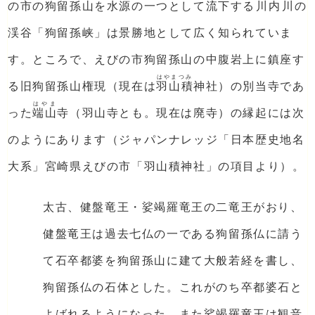
の市の狗留孫山を水源の一つとして流下する
川内
川の
渓谷「狗留孫峡」は景勝地として広く知られていま
す。ところで、えびの市狗留孫山の中腹岩上に鎮座す
はやまつみ
る旧狗留孫山権現（現在は
羽山積
神社）の別当寺であ
はやま
った
端山
寺（羽山寺とも。現在は廃寺）の縁起には次
のようにあります（ジャパンナレッジ「日本歴史地名
大系」宮崎県えびの市「羽山積神社」の項目より）。
太古、健盤竜王・娑竭羅竜王の二竜王がおり、
健盤竜王は過去七仏の一である狗留孫仏に請う
て石卒都婆を狗留孫山に建て大般若経を書し、
狗留孫仏の石体とした。これがのち卒都婆石と
よばれるようになった。また娑竭羅竜王は観音