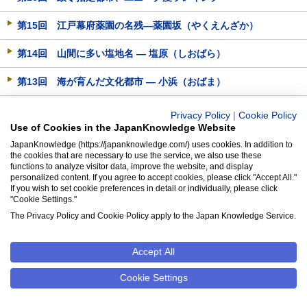
第15回 江戸幕府薬園の名残―薬園坂（やくえんざか）
第14回 山間に多い塩地名 ― 塩原（しおばら）
第13回 海が育んだ文化都市 ― 小浜（おばま）
第12回 不入斗村（いりやまずむら）
Privacy Policy
|
Cookie Policy
Use of Cookies in the JapanKnowledge Website
第11回 「けわいざか」
JapanKnowledge (https://japanknowledge.com/) uses cookies. In addition to
the cookies that are necessary to use the service, we also use these
第10回 頭髪にまつわる地名の話
functions to analyze visitor data, improve the website, and display
personalized content. If you agree to accept cookies, please click "Accept All."
If you wish to set cookie preferences in detail or individually, please click
第９回 あなたもチャレンジ！ 難読地名～十二支編
"Cookie Settings."
The Privacy Policy and Cookie Policy apply to the Japan Knowledge Service.
第８回 あなたもチャレンジ！ 難読地名～虫類編（２）
第７回 あなたもチャレンジ！ 難読地名～虫類編（１）
Accept All
第６回 あなたもチャレンジ！ 難読地名～鳥獣編（４）
Cookie Settings
第５回 あなたもチャレンジ！ 難読地名～鳥獣編（３）