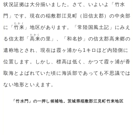
状況証拠は大分揃いました。さて、いよいよ「竹水
門」です。現在の稲敷郡江見町（旧信太郡）の中央部
たかく
に「
竹来
」地区があります。「常陸国風土記」にみえ
たかく
る信太郡「
高来
の里」、「和名抄」の信太郡高来郷の
遺称地とされ、現在は霞ヶ浦から1キロほど内陸側に
位置します。しかし、標高は低く、かつて霞ヶ浦が香
取海とよばれていた頃に海浜部であっても不思議では
ない地形といえます。
「竹水門」の一押し候補地。茨城県稲敷郡江見町竹来地区