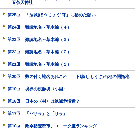
―五条天神社
第25回 「法城(ほうじょう)寺」に秘めた願い
第24回 難読地名～草木編（４）
第23回 難読地名～草木編（３）
第22回 難読地名～草木編（２）
第21回 難読地名～草木編（１）
第20回 数の付く地名あれこれ――下総(しもうさ)台地の開拓地
第19回 境界の桃源境〈小国〉
第18回 日本の〈村〉は絶滅危惧種？
第17回 「バサラ」と「サラ」
第16回 政令指定都市、ユニーク度ランキング