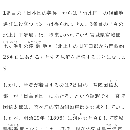
1番目の「日本国の美称」からは「竹水門」の候補地
選びに役立つヒントは得られません。3番目の「今の
北上川下流域」は、従来いわれていた宮城県宮城郡
しちがはま
みなとはま
七ヶ浜
町の
湊浜
地区（北上川の旧河口部から南西約
25キロにあたる）とする見解を補強することになりま
す。
しだ
しかし、筆者が着目するのは2番目の「常陸国
信太
郡」が「日高見国」にあたる、という語釈です。常陸
国信太郡は、霞ヶ浦の南西側沿岸部を郡域としていま
かっち
したが、明治29年（1896）に
河内
郡と合併して茨城
いなしき
つちうら
県
稲敷
郡となりました。ほぼ、現在の茨城県
土浦
市