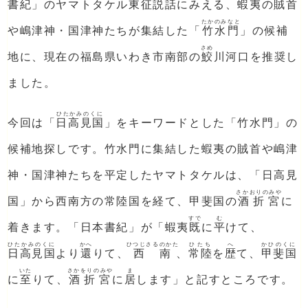
書紀」のヤマトタケル東征説話にみえる、蝦夷の賊首
たかのみなと
や嶋津神・国津神たちが集結した「
竹水門
」の候補
さめ
地に、現在の福島県いわき市南部の
鮫
川河口を推奨し
ました。
ひたかみのくに
今回は「
日高見国
」をキーワードとした「竹水門」の
候補地探しです。竹水門に集結した蝦夷の賊首や嶋津
神・国津神たちを平定したヤマトタケルは、「日高見
さかおりのみや
国」から西南方の常陸国を経て、甲斐国の
酒折宮
に
すで
む
着きます。「日本書紀」が「蝦夷
既
に
平
けて、
ひたかみのくに
かへ
ひつじさるのかた
ひたち
へ
かひのくに
日高見国
より
還
りて、
西南
、
常陸
を
歴
て、
甲斐国
いた
さかをりのみや
ま
に
至
りて、
酒折宮
に
居
します」と記すところです。