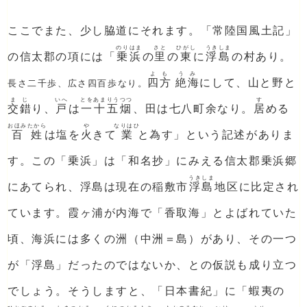
ここでまた、少し脇道にそれます。「常陸国風土記」
のりはま
さと
ひがし
うきしま
の信太郡の項には「
乗浜
の
里
の
東
に
浮島
の村あり。
よも
うみ
四方
絶海
にして、山と野と
長さ二千歩、広さ四百歩なり。
まじ
いへ
とをあまりうつつ
す
交錯
り、
戸
は
一十五烟
、田は七八町余なり。
居
める
おほみたから
や
なりはひ
百姓
は塩を
火
きて
業
と為す」という記述がありま
す。この「乗浜」は「和名抄」にみえる信太郡乗浜郷
うきしま
にあてられ、浮島は現在の稲敷市
浮島
地区に比定され
ています。霞ヶ浦が内海で「香取海」とよばれていた
頃、海浜には多くの洲（中洲＝島）があり、その一つ
が「浮島」だったのではないか、との仮説も成り立つ
でしょう。そうしますと、「日本書紀」に「蝦夷の