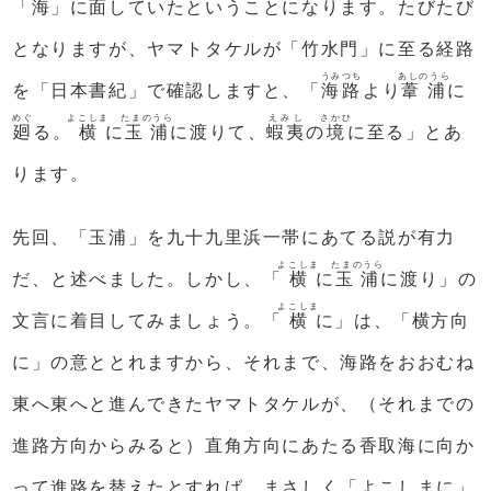
「海」に面していたということになります。たびたび
となりますが、ヤマトタケルが「竹水門」に至る経路
うみつち
あしのうら
を「日本書紀」で確認しますと、「
海路
より
葦浦
に
めぐ
よこしま
たまのうら
えみし
さかひ
廻
る。
横
に
玉浦
に渡りて、
蝦夷
の
境
に至る」とあ
ります。
先回、「玉浦」を九十九里浜一帯にあてる説が有力
よこしま
たまのうら
だ、と述べました。しかし、「
横
に
玉浦
に渡り」の
よこしま
文言に着目してみましょう。「
横
に」は、「横方向
に」の意ととれますから、それまで、海路をおおむね
東へ東へと進んできたヤマトタケルが、（それまでの
進路方向からみると）直角方向にあたる香取海に向か
って進路を替えたとすれば、まさしく「よこしまに」