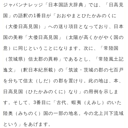
ジャパンナレッジ「日本国語大辞典」では、「日高見
国」の語釈の1番目が「おおやまとひたかみのくに
（大倭日高見国）」への送り項目となっており、日本
国の美称「大倭日高見国」（太陽が高くかがやく国の
意）に同じということになります。次に、「常陸国
（茨城県）信太郡の異称」であるとし、「常陸風土記
逸文」（釈日本紀所載）の「筑波・茨城の郡の七百戸
を分ちて信太（しだ）の郡を置けり。此の地は、本、
日高見国（ひたかみのくに）なり」の用例を示しま
す。そして、3番目に「古代、蝦夷（えみし）のいた
陸奥（みちのく）国の一部の地名。今の北上川下流域
という」をあげます。