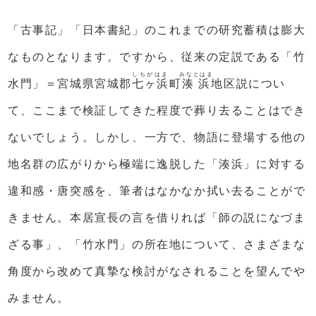
「古事記」「日本書紀」のこれまでの研究蓄積は膨大
なものとなります。ですから、従来の定説である「竹
しちがはま
みなとはま
水門」＝宮城県宮城郡
七ヶ浜
町
湊浜
地区説につい
て、ここまで検証してきた程度で葬り去ることはでき
ないでしょう。しかし、一方で、物語に登場する他の
地名群の広がりから極端に逸脱した「湊浜」に対する
違和感・唐突感を、筆者はなかなか拭い去ることがで
きません。本居宣長の言を借りれば「師の説になづま
ざる事」、「竹水門」の所在地について、さまざまな
角度から改めて真摯な検討がなされることを望んでや
みません。