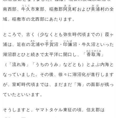
うしく
あみ
みほ
南西部、
牛久
市東部、稲敷郡
阿見
町および
美浦
村の全
域、稲敷市の北西部にあたります。
ところで、古く（少なくとも弥生時代頃までの）霞ヶ
きた
てが
いんば
浦は、近在の
北
浦や
手賀
沼・
印旛
沼・牛久沼といった
かとりのうみ
湖沼群とひと続きで太平洋に開口し、「
香取海
」
（「流れ海」「うちのうみ」などとも）とよぶ内海と
なっていました。その後、徐々に湖沼化が進行します
が、室町時代頃までは、まだまだ「海」の面影が残っ
ていたといいます。
そうしますと、ヤマトタケル東征の頃、信太郡は