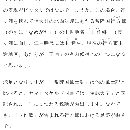
の表現がピッタリではないでしょうか。この場合、霞
なめかた
ヶ浦を挟んで信太郡の北西対岸にあたる常陸国
行方
郡
たまつくり
（のちに「なめがた」）の中世地名「
玉作
郷」（霞
たまつくり
なめがた
ヶ浦に面し、江戸時代には
玉造
村。現在の
行方
市玉
造地区）あたりが「玉浦」の有力候補地の一つになる
と思います。
蛇足となりますが、「常陸国風土記」は他の風土記と
比べると、ヤマトタケル（同書では「倭武天皇」と表
記されます）にまつわる逸話が頻出します。なかで
も、「玉作郷」が含まれる行方郡における足跡が顕著
です。