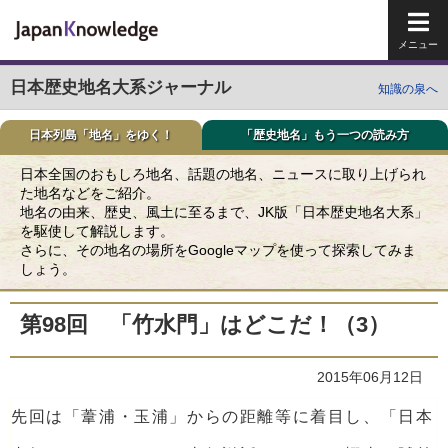
メイ
日本歴史地名大系ジャーナル
知識の泉へ
日本列島「地名」をゆく！
「歴史地名」もう一つの読み方
日本全国のおもしろ地名、話題の地名、ニュースに取り上げられ
た地名などをご紹介。
地名の由来、歴史、風土に至るまで、JK版「日本歴史地名大系」
を駆使して解説します。
さらに、その地名の場所をGoogleマップを使って探索してみま
しょう。
第98回 「竹水門」はどこだ！（3）
2015年06月12日
先回は「葦浦・玉浦」からの距離等に着目し、「日本