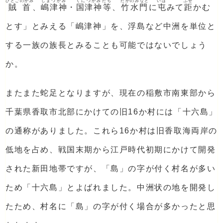
ひとごのかみ
しまつかみ
くにつかみ
たち
たかのみなと
いは
ふせ
賊首
、
嶋津神
・
国津神
等
、
竹水門
に
屯
みて
距
かむ
とす」とみえる「嶋津神」を、浮島など中洲を単位と
する一族の族長とみることも可能ではないでしょう
か。
またまた蛇足となりますが、現在の稲敷市南東部から
千葉県香取市北部にかけての旧16か村には「十六島」
の通称がありました。これら16か村は旧香取海両岸の
低地を占め、戦国末期から江戸時代初期にかけて開発
された新田地帯ですが、「島」の字が付く村名が多い
ため「十六島」とよばれました。中洲状の地を開発し
たため、村名に「島」の字が付く場合が多かったと思