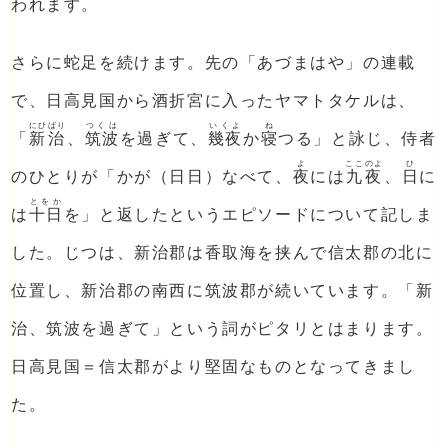
われます。
さらに蛇足を続けます。先の「あづまはや」の連載
で、日高見国から酒折宮に入ったヤマトタケルは、
にひばり
つくは
いくよ
ね
「
新治
、
筑波
を過ぎて、
幾夜
か
寝
つる」と詠じ、侍者
よ
ここのよ
ひ
のひとりが「かが（日日）なべて、
夜
には
九夜
、
日
に
とをか
は
十日
を」と返したというエピソードについて記しま
した。じつは、新治郡は香取海を挟んで信太郡の北に
位置し、新治郡の南西に筑波郡が続いています。「新
治、筑波を過ぎて」という詞がピタリとはまります。
日高見国＝信太郡がより堅固なものとなってきまし
た。