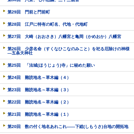
第29回 門前と門前町
第28回 江戸に特有の町名、代地・代地町
第27回 大崎（おおさき）八幡宮と亀岡（かめおか）八幡宮
第26回 少彦名命（すくなひこなのみこと）を祀る厄除けの神様
―五条天神社
第25回 「法城(ほうじょう)寺」に秘めた願い
第24回 難読地名～草木編（４）
第23回 難読地名～草木編（３）
第22回 難読地名～草木編（２）
第21回 難読地名～草木編（１）
第20回 数の付く地名あれこれ――下総(しもうさ)台地の開拓地