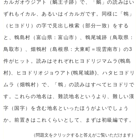
カルガオウジアト（鵤王子跡）で、「鵤」の読みはい
ずれもイカル、あるいはイカルガです。同様に「鵯」
（ヒヨドリ）の字で見出し検索（部分一致）をする
と、鵯島村（富山県：富山市）、鵯尾城跡（鳥取県：
鳥取市）、畑鵯村（島根県：大東町＝現雲南市）の3
件がヒット。読みはそれぞれヒヨドリジマムラ(鵯島
村)、ヒヨドリオジョウアト(鵯尾城跡)、ハタヒヨドリ
ムラ（畑鵯村）で、「鵯」の読みはすべてヒヨドリで
す。これらの地名は、難読地名というより、難しい漢
字（国字）を含む地名といったほうがよいでしょう
か。前置きはこれくらいとして、まずは初級編です。
（問題文をクリックすると答えがご覧いただけます）