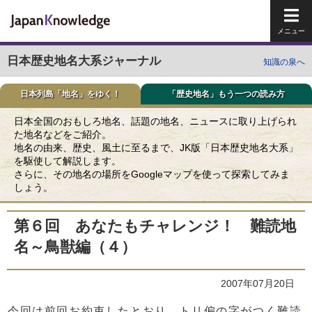
メイ
日本歴史地名大系ジャーナル
知識の泉へ
日本列島「地名」をゆく！
「歴史地名」もう一つの読み方
日本全国のおもしろ地名、話題の地名、ニュースに取り上げられ
た地名などをご紹介。
地名の由来、歴史、風土に至るまで、JK版「日本歴史地名大系」
を駆使して解説します。
さらに、その地名の場所をGoogleマップを使って探索してみま
しょう。
第６回 あなたもチャレンジ！ 難読地
名～鳥獣編（４）
2007年07月20日
今回は前回お約束したとおり、トリ偏の字がつく難読