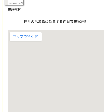
鶏冠井村
桂川の氾濫原に位置する向日市鶏冠井町