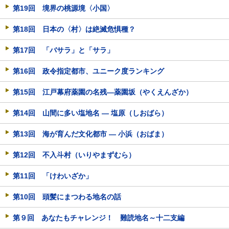
第19回 境界の桃源境〈小国〉
第18回 日本の〈村〉は絶滅危惧種？
第17回 「バサラ」と「サラ」
第16回 政令指定都市、ユニーク度ランキング
第15回 江戸幕府薬園の名残―薬園坂（やくえんざか）
第14回 山間に多い塩地名 ― 塩原（しおばら）
第13回 海が育んだ文化都市 ― 小浜（おばま）
第12回 不入斗村（いりやまずむら）
第11回 「けわいざか」
第10回 頭髪にまつわる地名の話
第９回 あなたもチャレンジ！ 難読地名～十二支編