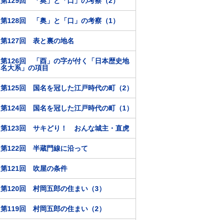
第129回 「奥」と「口」の考察（2）
第128回 「奥」と「口」の考察（1）
第127回 表と裏の地名
第126回 「酉」の字が付く「日本歴史地
名大系」の項目
第125回 国名を冠した江戸時代の町（2）
第124回 国名を冠した江戸時代の町（1）
第123回 サキどり！ おんな城主・直虎
第122回 半蔵門線に沿って
第121回 吹屋の条件
第120回 村岡五郎の住まい（3）
第119回 村岡五郎の住まい（2）