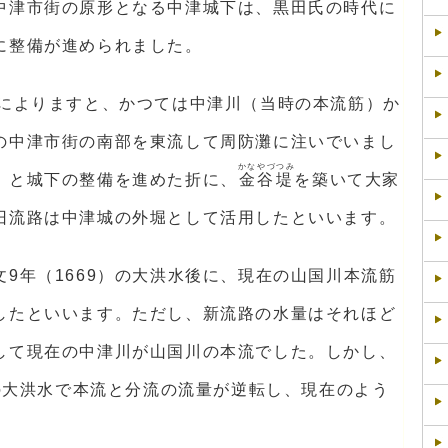
中津市街の原形となる中津城下は、黒田氏の時代に
に整備が進められました。
どによりますと、かつては中津川（当時の本流筋）か
の中津市街の南部を東流して周防灘に注いでいまし
かなやづつみ
）と城下の整備を進めた折に、
金谷堤
を築いて大家
旧流路は中津城の外堀として活用したといいます。
9年（1669）の大洪水後に、現在の山国川本流筋
したといいます。ただし、新流路の水量はそれほど
して現在の中津川が山国川の本流でした。しかし、
）の大洪水で本流と分流の流量が逆転し、現在のよう