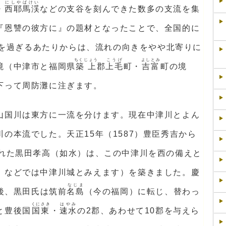
にしやばけい
・
西耶馬渓
などの支谷を刻んできた数多の支流を集
『恩讐の彼方に』の題材となったことで、全国的に
を過ぎるあたりからは、流れの向きをやや北寄りに
ちくじょう
こうげ
よしとみ
境（中津市と福岡県
築上
郡
上毛
町・
吉富
町の境
下って周防灘に注ぎます。
山国川は東方に一流を分けます。現在中津川とよん
の本流でした。天正15年（1587）豊臣秀吉から
られた黒田孝高（如水）は、この中津川を西の備えと
」などでは中津川城とみえます）を築きました。慶
なじま
戦後、黒田氏は筑前
名島
（今の福岡）に転じ、替わっ
くにさき
はやみ
と豊後国
国東
・
速水
の2郡、あわせて10郡を与えら