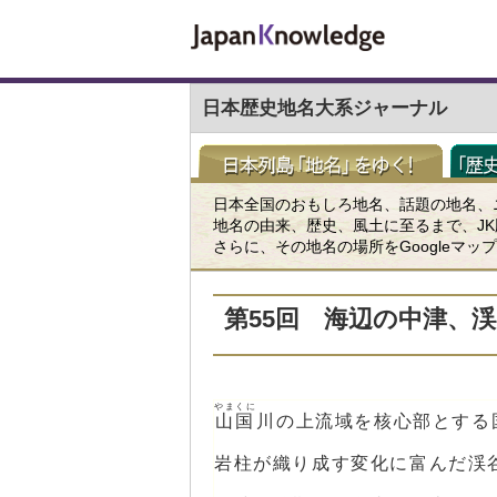
日本歴史地名大系ジャーナル
日本全国のおもしろ地名、話題の地名、
地名の由来、歴史、風土に至るまで、J
さらに、その地名の場所をGoogleマ
第55回 海辺の中津、
やまくに
山国
川の上流域を核心部とする
岩柱が織り成す変化に富んだ渓