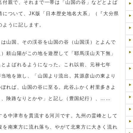
名付親で、それまで一帯は「山国の谷」などとよば
情について、JK版「日本歴史地名大系」（『大分県
のように記します。
くは山国、その渓谷を山国の谷（山国渓）とよんで
八）頼山陽がこの地を遊歴して「耶馬渓山天下無」
渓とよばれるようになった。これ以前、元禄七年
が当地を旅し、「山国より流出。其源彦山の東より
のぼれば、山国の谷に至る。此谷ふかく村里多きよ
し、険路なりとかや」と記し（豊国紀行）、……
する中津市を貫流する河川です。九州の霊峰として
腹を南東方に流れ落ち、やがて北東方に大きく流れ