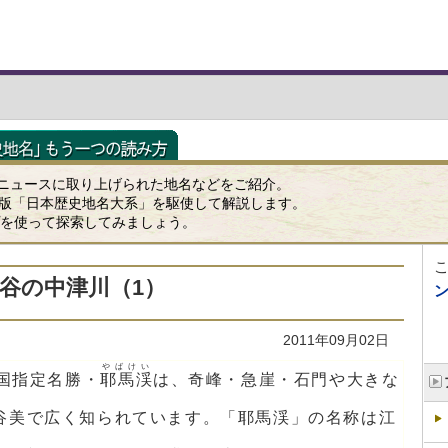
ニュースに取り上げられた地名などをご紹介。
K版「日本歴史地名大系」を駆使して解説します。
ップを使って探索してみましょう。
渓谷の中津川（1）
2011年09月02日
やばけい
国指定名勝・
耶馬渓
は、奇峰・急崖・石門や大きな
谷美で広く知られています。「耶馬渓」の名称は江