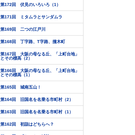
第172回 伏見のいろいろ（1）
第171回 ミタムラとサンダムラ
第169回 二つの江戸川
第168回 丁字路、T字路、撞木町
第167回 大阪の母なる丘、「上町台地」
とその標高（2）
第166回 大阪の母なる丘、「上町台地」
とその標高（1）
第165回 城南五山！
第164回 旧国名を名乗る市町村（2）
第163回 旧国名を名乗る市町村（1）
第162回 初詣はどちらへ？