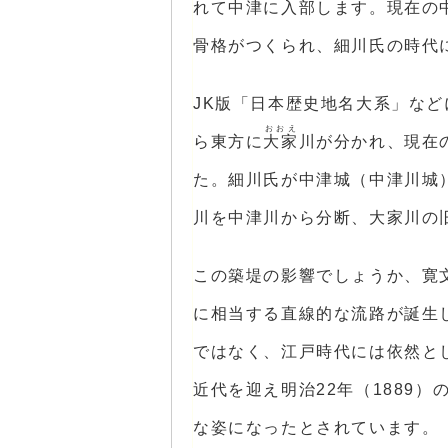
れて中津に入部します。現在の
骨格がつくられ、細川氏の時代
JK版「日本歴史地名大系」な
おおえ
ら東方に
大家
川が分かれ、現在
た。細川氏が中津城（中津川城
川を中津川から分断、大家川の
この築堤の影響でしょうか、寛文
に相当する直線的な流路が誕生
ではなく、江戸時代には依然と
近代を迎え明治22年（1889
な姿になったとされています。