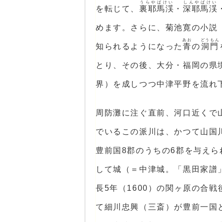
うらやばけい
しんやばけい
を転じて、
裏耶馬渓
・
深耶馬渓
めます。さらに、菊池寛の小説
あお
どうもん
知られるようになった
青
の
洞門
とり、その後、大分・福岡の県
界）を成しつつ中津平野を流れ
周防灘に注ぐ直前、河口近くで
でいるこの派川は、かつて山国川
豊前国8郡のうちの6郡を与え
して城（＝中津城。「黒田家譜
長5年（1600）の関ヶ原の合
て細川忠興（三斎）が豊前一国