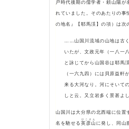
戸時代後期の儒学者・頼山陽が
れていました。そのあたりの事
の地名』【耶馬渓】の項）は次
……山国川流域の山地は古
いたが、文政元年（一八一
と詠じてから山国谷は耶馬
（一六九四）には貝原益軒
来る大河なり。河にそいて
しと云。又立岩多く景甚よ
山国川は大分県の北西端に位置
ひこさん
名を馳せる
英彦山
に発し、同山