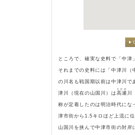
ところで、確実な史料で「中津
それまでの史料には「中津川（
の川名も戦国期以前は中津川で
たかせ
津川（現在の山国川）は
高瀬
川
称が定着したのは明治時代にな
津市街から1.5キロほど上流に
山国川を挟んで中津市街の対岸