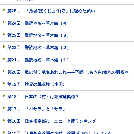
第25回 「法城(ほうじょう)寺」に秘めた願い
第24回 難読地名～草木編（４）
第23回 難読地名～草木編（３）
第22回 難読地名～草木編（２）
第21回 難読地名～草木編（１）
第20回 数の付く地名あれこれ――下総(しもうさ)台地の開拓地
第19回 境界の桃源境〈小国〉
第18回 日本の〈村〉は絶滅危惧種？
第17回 「バサラ」と「サラ」
第16回 政令指定都市、ユニーク度ランキング
第15回 江戸幕府薬園の名残―薬園坂（やくえんざか）