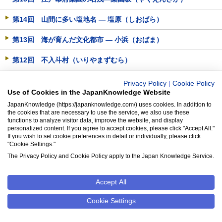
第14回 山間に多い塩地名 ― 塩原（しおばら）
第13回 海が育んだ文化都市 ― 小浜（おばま）
第12回 不入斗村（いりやまずむら）
第11回 「けわいざか」
Privacy Policy
|
Cookie Policy
Use of Cookies in the JapanKnowledge Website
第10回 頭髪にまつわる地名の話
JapanKnowledge (https://japanknowledge.com/) uses cookies. In addition to
the cookies that are necessary to use the service, we also use these
functions to analyze visitor data, improve the website, and display
第９回 あなたもチャレンジ！ 難読地名～十二支編
personalized content. If you agree to accept cookies, please click "Accept All."
If you wish to set cookie preferences in detail or individually, please click
第８回 あなたもチャレンジ！ 難読地名～虫類編（２）
"Cookie Settings."
The Privacy Policy and Cookie Policy apply to the Japan Knowledge Service.
第７回 あなたもチャレンジ！ 難読地名～虫類編（１）
第６回 あなたもチャレンジ！ 難読地名～鳥獣編（４）
Accept All
Cookie Settings
第５回 あなたもチャレンジ！ 難読地名～鳥獣編（３）