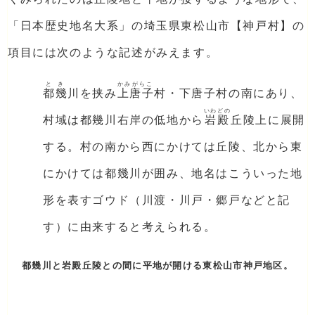
「日本歴史地名大系」の埼玉県東松山市【神戸村】の
項目には次のような記述がみえます。
とき
かみがらこ
都幾
川を挟み
上唐子
村・下唐子村の南にあり、
いわどの
村域は都幾川右岸の低地から
岩殿
丘陵上に展開
する。村の南から西にかけては丘陵、北から東
にかけては都幾川が囲み、地名はこういった地
形を表すゴウド（川渡・川戸・郷戸などと記
す）に由来すると考えられる。
都幾川と岩殿丘陵との間に平地が開ける東松山市神戸地区。