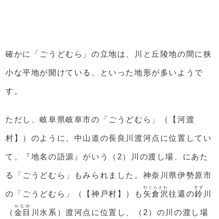
確かに「ごうどむら」の立地は、川と丘陵地の間に狭
小な平地が開けている、といった地形が多いようで
す。
ただし、岐阜県岐阜市の「ごうどむら」（【河渡
村】）のように、中山道の長良川渡河点に位置してい
て、『地名の語源』がいう（2）川の渡し場、にあた
る「ごうどむら」もみられました。神奈川県伊勢原市
やぐらさわ
すず
の「ごうどむら」（【神戸村】）も
矢倉沢
往還の
鈴
川
かなめ
（
金目
川水系）渡河点に位置し、（2）の川の渡し場