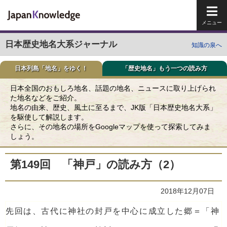
メイ
日本歴史地名大系ジャーナル
知識の泉へ
日本列島「地名」をゆく！
「歴史地名」もう一つの読み方
日本全国のおもしろ地名、話題の地名、ニュースに取り上げられ
た地名などをご紹介。
地名の由来、歴史、風土に至るまで、JK版「日本歴史地名大系」
を駆使して解説します。
さらに、その地名の場所をGoogleマップを使って探索してみま
しょう。
第149回 「神戸」の読み方（2）
2018年12月07日
先回は、古代に神社の封戸を中心に成立した郷＝「神