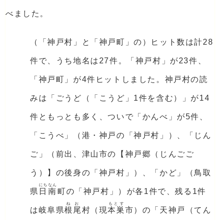
べました。
（「神戸村」と「神戸町」の）ヒット数は計28
件で、うち地名は27件。「神戸村」が23件、
「神戸町」が4件ヒットしました。神戸村の読
みは「ごうど（「こうど」1件を含む）」が14
件ともっとも多く、ついで「かんべ」が5件、
「こうべ」（港・神戸の「神戸村」）、「じん
ご」（前出、津山市の【神戸郷（じんごご
う）】の後身の「神戸村」）、「かど」（鳥取
にちなん
県
日南
町の「神戸村」）が各1件で、残る1件
ねお
もとす
は岐阜県
根尾
村（現
本巣
市）の「天神戸（てん