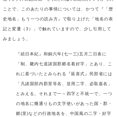
ことで、このあたりの事情については、かつて『「歴
史地名」もう一つの読み方』で取り上げた「地名の表
記と変遷（3）」で触れていますので、少し引用して
みましょう。
『続日本紀』和銅六年(七一三)五月二日条に
「制、畿内七道諸国郡郷名着好字」とあり、こ
れに基づいたとみられる『延喜式』民部省には
「凡諸国部内郡里等名、並用二字、必取嘉名」
とみえる。それまで一～四字と不統一で、一つ
の地名に幾通りもの文字使いがあった国・郡・
郷(里)などの行政地名を、中国風の二字・好字