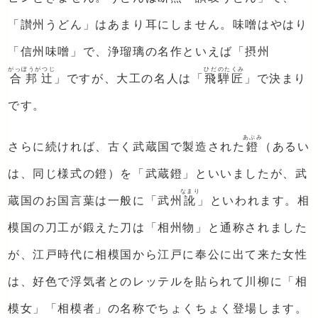
「讃州うどん」はあまり耳にしません。味噌はやはり
「信州味噌」で、浄瑠璃の名作といえば「摂州
がっぽうがつじ
ひだのたくみ
合邦辻
」ですが、大工の名人は「
飛騨匠
」で決まり
です。
あぶみ
さらに続ければ、古く武蔵国で製造された
鐙
（あるい
は、同じ様式の鐙）を「武蔵鐙」といいましたが、武
なまり
蔵国のお国言葉は一般に「武州
訛
」といわれます。相
模国の刀工が鍛えた刀は「相州物」と通称されました
が、江戸時代に相模国から江戸に奉公に出て来た女性
は、好色で浮気者とのレッテルを貼られて川柳に「相
模女」「相模者」の名称でちょくちょく登場します。