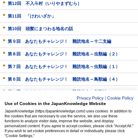
第12回 不入斗村（いりやまずむら）
第11回 「けわいざか」
第10回 頭髪にまつわる地名の話
第９回 あなたもチャレンジ！ 難読地名～十二支編
第８回 あなたもチャレンジ！ 難読地名～虫類編（２）
第７回 あなたもチャレンジ！ 難読地名～虫類編（１）
第６回 あなたもチャレンジ！ 難読地名～鳥獣編（４）
第５回 あなたもチャレンジ！ 難読地名～鳥獣編（３）
Privacy Policy
|
Cookie Policy
Use of Cookies in the JapanKnowledge Website
第４回 あなたもチャレンジ！ 難読地名～鳥獣編（２）
JapanKnowledge (https://japanknowledge.com/) uses cookies. In addition to
the cookies that are necessary to use the service, we also use these
第３回 あなたもチャレンジ！ 難読地名～鳥獣編（１）
functions to analyze visitor data, improve the website, and display
personalized content. If you agree to accept cookies, please click "Accept All."
第２回 地名に見える「オトメ」と「ウバ」
If you wish to set cookie preferences in detail or individually, please click
"Cookie Settings."