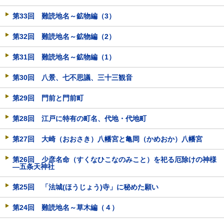
第33回 難読地名～鉱物編（3）
第32回 難読地名～鉱物編（2）
第31回 難読地名～鉱物編（1）
第30回 八景、七不思議、三十三観音
第29回 門前と門前町
第28回 江戸に特有の町名、代地・代地町
第27回 大崎（おおさき）八幡宮と亀岡（かめおか）八幡宮
第26回 少彦名命（すくなひこなのみこと）を祀る厄除けの神様
―五条天神社
第25回 「法城(ほうじょう)寺」に秘めた願い
第24回 難読地名～草木編（４）