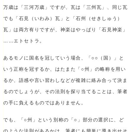
万歳は「三河万歳」ですが、瓦は「三州瓦」、同じ瓦
でも「石見（いわみ）瓦」と「石州（せきしゅう）
瓦」は両方有りですが、神楽はやっぱり「石見神楽」
……エトセトラ。
あるモノに国名を冠していう場合、「○○（国）」と
いう正称を冠するか、はたまた「○州」の略称を用い
るか、語感や言い習わしなどが複雑に絡み合って決ま
るのでしょうが、その法則を探り当てることは、筆者
の手に負えるものではありません。
でも、「○州」という別称の「○」部分の選択に、ど
のような法則があるかは、筆者にも簡単に導き出せそ