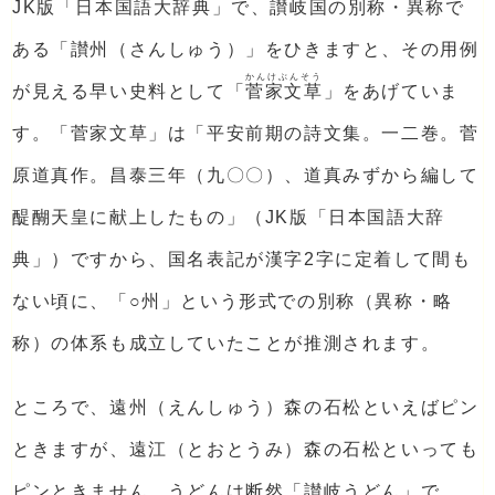
JK版「日本国語大辞典」で、讃岐国の別称・異称で
ある「讃州（さんしゅう）」をひきますと、その用例
かんけぶんそう
が見える早い史料として「
菅家文草
」をあげていま
す。「菅家文草」は「平安前期の詩文集。一二巻。菅
原道真作。昌泰三年（九〇〇）、道真みずから編して
醍醐天皇に献上したもの」（JK版「日本国語大辞
典」）ですから、国名表記が漢字2字に定着して間も
ない頃に、「○州」という形式での別称（異称・略
称）の体系も成立していたことが推測されます。
ところで、遠州（えんしゅう）森の石松といえばピン
ときますが、遠江（とおとうみ）森の石松といっても
ピンときません。うどんは断然「讃岐うどん」で、