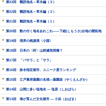
第23回 難読地名～草木編（３）
第22回 難読地名～草木編（２）
第21回 難読地名～草木編（１）
第20回 数の付く地名あれこれ――下総(しもうさ)台地の開拓地
第19回 境界の桃源境〈小国〉
第18回 日本の〈村〉は絶滅危惧種？
第17回 「バサラ」と「サラ」
第16回 政令指定都市、ユニーク度ランキング
第15回 江戸幕府薬園の名残―薬園坂（やくえんざか）
第14回 山間に多い塩地名 ― 塩原（しおばら）
第13回 海が育んだ文化都市 ― 小浜（おばま）