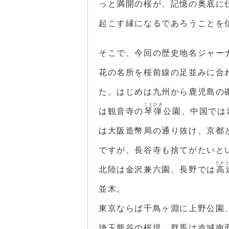
っと満開の桜が、記憶の奥底に
起こす縁になるであろうことを
そこで、今回の歴史地名ジャー
花の名所を桜前線の足並みに合
た。はじめは九州から鹿児島の
ことひき
は観音寺の
琴弾
公園、中国では
は大阪造幣局の通り抜け、京都
ですが、長谷寺も捨てがたいと
たか
北陸は金沢兼六園、長野では
高
並木。
東京ならば千鳥ヶ淵に上野公園
埼玉熊谷の桜堤、群馬は赤城南