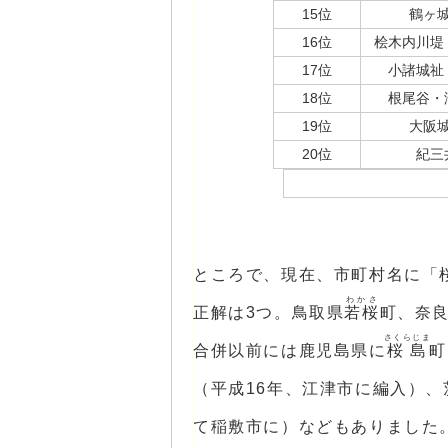
15位
鶴ヶ
16位
桧木内川堤
17位
小諸城祉
18位
根尾谷・
19位
大阪
20位
紀三
ところで、現在、市町村名に「
わかさ
正解は3つ。鳥取県
若桜
町、奈
さくらじま
合併以前には鹿児島県に
桜島
町
（平成16年、江津市に編入）、
て稲敷市に）などもありました