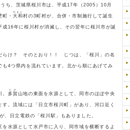
うち、茨城県桜川市は、平成17年（2005）10月
やまと
壁町・
大和
村の3町村が、合併・市制施行して誕生
平成16年に桜川村が消滅し、その翌年に桜川市が誕
だらけ？ そのとおり！！ じつは、「桜川」の名
でも4つ県内を流れています。北から順にあげてみ
たが
川。
多賀
山地の東面を水源として、同市のほぼ中央
ます。流域には「日立市桜川町」があり、河口近く
たが、日立電鉄の「桜川駅」もありました。
区を水源として水戸市に入り、同市域を横断するよ