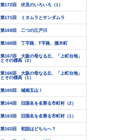
第172回 伏見のいろいろ（1）
第171回 ミタムラとサンダムラ
第169回 二つの江戸川
第168回 丁字路、T字路、撞木町
第167回 大阪の母なる丘、「上町台地」
とその標高（2）
第166回 大阪の母なる丘、「上町台地」
とその標高（1）
第165回 城南五山！
第164回 旧国名を名乗る市町村（2）
第163回 旧国名を名乗る市町村（1）
第162回 初詣はどちらへ？