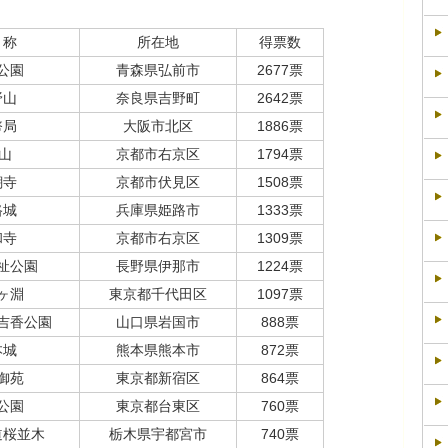
 称
所在地
得票数
公園
青森県弘前市
2677票
野山
奈良県吉野町
2642票
幣局
大阪市北区
1886票
 山
京都市右京区
1794票
醐寺
京都市伏見区
1508票
路城
兵庫県姫路市
1333票
和寺
京都市右京区
1309票
祉公園
長野県伊那市
1224票
ヶ淵
東京都千代田区
1097票
吉香公園
山口県岩国市
888票
本城
熊本県熊本市
872票
御苑
東京都新宿区
864票
公園
東京都台東区
760票
道桜並木
栃木県宇都宮市
740票