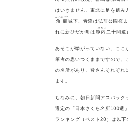
はいきません。東北に足を踏み
かくのだて
角館
城下、青森は弘前公園桜
しずない
れに新ひだか町は
静内
二十間道
あそこが挙がっていない、ここ
筆者の思いつくままですので、
の名所があり、皆さんそれぞれ
ます。
ちなみに、朝日新聞アスパラク
選定の「日本さくら名所100
ランキング（ベスト20）は以下