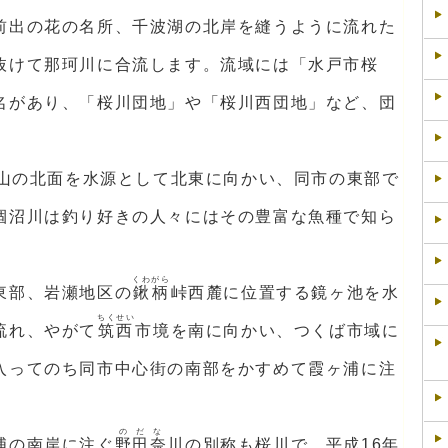
前出の花の名所、千波湖の北岸を縫うように流れた
抜けて那珂川に合流します。流域には「水戸市桜
名があり、「桜川団地」や「桜川西団地」など、団
山の北面を水源として北東に向かい、同市の東部で
涸沼川は釣り好きの人々にはその豊富な魚種で知ら
くわがら
東部、岩瀬地区の
鍬柄
峠西麓に位置する鏡ヶ池を水
ちくせい
流れ、やがて
筑西
市境を南に向かい、つくば市域に
入ってのち同市中心街の南部をかすめて霞ヶ浦に注
のだな
浦の南岸に注ぐ
野田奈
川の別称も桜川で、平成16年