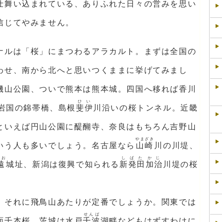
仕舞い込まれている、ありふれた日々の営みを思い
信じてやみません。
ナルは「桜」にまつわるアラカルト。まずは全国の
わせ、南から北へと思いつくままに挙げてみまし
磯山公園、ついで熊本は熊本城。四国へ移れば香川
ひい
岩国の錦帯橋、島根
斐伊
川沿いの桜トンネル。近畿
といえば円山公園に醍醐寺、奈良はもちろん吉野山
やまざき
いう人も多いでしょう。名古屋なら
山崎
川の川堤、
とお
しばた
かじ
遠
城址、新潟は復興で知られる
新発田
加治
川堤の桜
、それに飛鳥山あたりが定番でしょうか。関東では
せんば
面千本桜、茨城は水戸
千波
湖畔などもはずすわけに