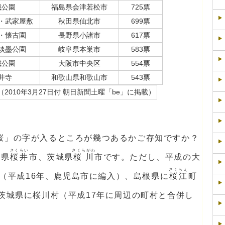
城公園
福島県会津若松市
725票
・武家屋敷
秋田県仙北市
699票
・懐古園
長野県小諸市
617票
淡墨公園
岐阜県本巣市
583票
城公園
大阪市中央区
554票
井寺
和歌山県和歌山市
543票
（2010年3月27日付 朝日新聞土曜「be」に掲載）
桜」の字が入るところが幾つあるかご存知ですか？
さくらい
さくらがわ
良県
桜井
市、茨城県
桜川
市です。ただし、平成の大
さくらえ
（平成16年、鹿児島市に編入）、島根県に
桜江
町
茨城県に桜川村（平成17年に周辺の町村と合併し
。