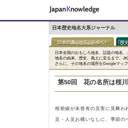
日本歴史地名大系ジャーナル
日本全国のおもしろ地名、話題の地名、
地名の由来、歴史、風土に至るまで、J
さらに、その地名の場所をGoogleマ
第50回 花の名所は桜川
桜前線が未曾有の災害に見舞わ
災・人災お構いなしに、季節の