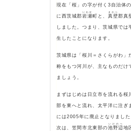
現在「桜」の字が付く3自治体の
いわせ
まかべ
に西茨城郡
岩瀬
町と、
真壁
郡真
しました。つまり、茨城県では
生したことになります。
茨城県は「桜川＝さくらがわ」
称をもつ河川が、主なものだけ
ましょう。
まずはじめは日立市を流れる桜
部を東へと流れ、太平洋に注ぎ
には2005年に廃止となりまし
いけのべ
次は、笠間市北東部の
池野辺
地