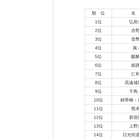
順 位
名
1位
弘前
2位
吉
3位
造
4位
嵐
5位
醍
6位
姫
7位
仁
8位
高遠城
9位
千鳥
10位
錦帯橋・
11位
熊
12位
新宿
13位
上野
14位
日光街