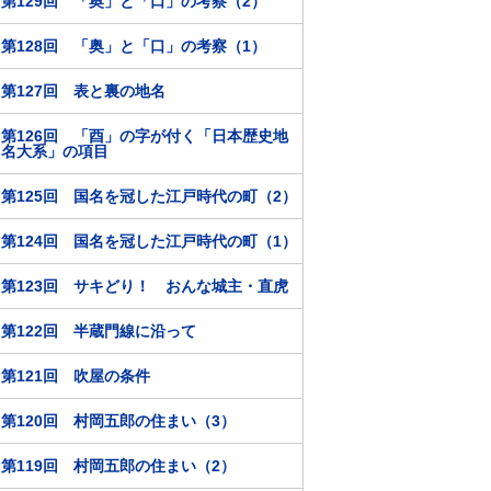
第129回 「奥」と「口」の考察（2）
第128回 「奥」と「口」の考察（1）
第127回 表と裏の地名
第126回 「酉」の字が付く「日本歴史地
名大系」の項目
第125回 国名を冠した江戸時代の町（2）
第124回 国名を冠した江戸時代の町（1）
第123回 サキどり！ おんな城主・直虎
第122回 半蔵門線に沿って
第121回 吹屋の条件
第120回 村岡五郎の住まい（3）
第119回 村岡五郎の住まい（2）