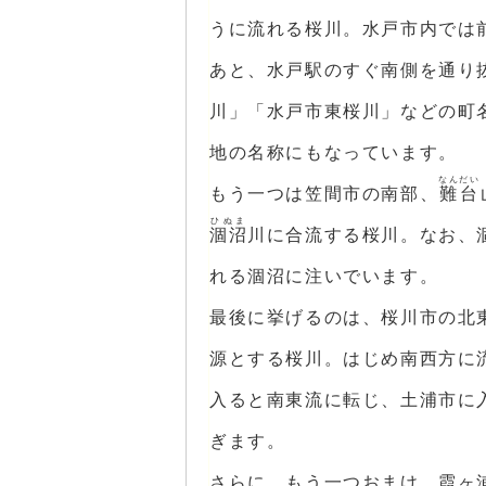
うに流れる桜川。水戸市内では
あと、水戸駅のすぐ南側を通り
川」「水戸市東桜川」などの町
地の名称にもなっています。
なんだい
もう一つは笠間市の南部、
難台
ひぬま
涸沼
川に合流する桜川。なお、
れる涸沼に注いでいます。
最後に挙げるのは、桜川市の北
源とする桜川。はじめ南西方に
入ると南東流に転じ、土浦市に
ぎます。
さらに、もう一つおまけ。霞ヶ