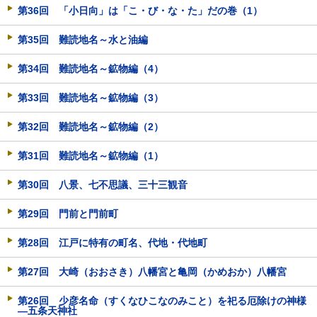
第36回 「小日向」は「こ・び・な・た」だの巻（1）
第35回 難読地名～水と油編
第34回 難読地名～鉱物編（4）
第33回 難読地名～鉱物編（3）
第32回 難読地名～鉱物編（2）
第31回 難読地名～鉱物編（1）
第30回 八景、七不思議、三十三観音
第29回 門前と門前町
第28回 江戸に特有の町名、代地・代地町
第27回 大崎（おおさき）八幡宮と亀岡（かめおか）八幡宮
第26回 少彦名命（すくなひこなのみこと）を祀る厄除けの神様
―五条天神社