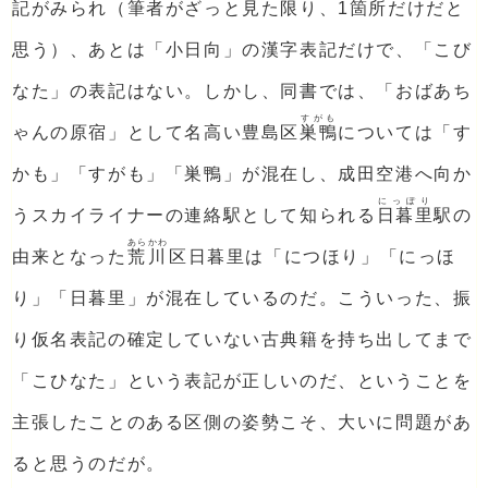
記がみられ（筆者がざっと見た限り、1箇所だけだと
思う）、あとは「小日向」の漢字表記だけで、「こび
なた」の表記はない。しかし、同書では、「おばあち
すがも
ゃんの原宿」として名高い豊島区
巣鴨
については「す
かも」「すがも」「巣鴨」が混在し、成田空港へ向か
にっぽり
うスカイライナーの連絡駅として知られる
日暮里
駅の
あらかわ
由来となった
荒川
区日暮里は「につほり」「にっほ
り」「日暮里」が混在しているのだ。こういった、振
り仮名表記の確定していない古典籍を持ち出してまで
「こひなた」という表記が正しいのだ、ということを
主張したことのある区側の姿勢こそ、大いに問題があ
ると思うのだが。