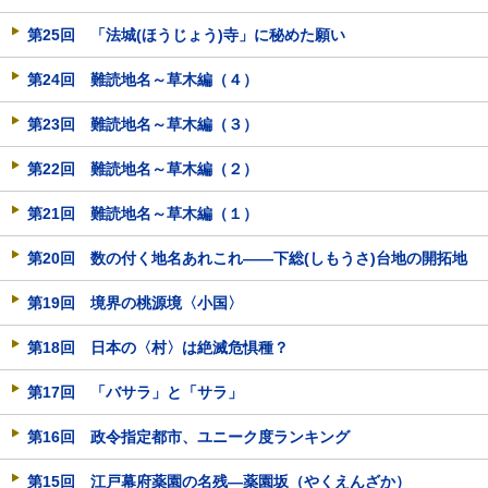
第25回 「法城(ほうじょう)寺」に秘めた願い
第24回 難読地名～草木編（４）
第23回 難読地名～草木編（３）
第22回 難読地名～草木編（２）
第21回 難読地名～草木編（１）
第20回 数の付く地名あれこれ――下総(しもうさ)台地の開拓地
第19回 境界の桃源境〈小国〉
第18回 日本の〈村〉は絶滅危惧種？
第17回 「バサラ」と「サラ」
第16回 政令指定都市、ユニーク度ランキング
第15回 江戸幕府薬園の名残―薬園坂（やくえんざか）