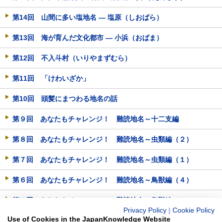
第14回 山間に多い塩地名 ― 塩原（しおばら）
第13回 海が育んだ文化都市 ― 小浜（おばま）
第12回 不入斗村（いりやまずむら）
第11回 「けわいざか」
第10回 頭髪にまつわる地名の話
第９回 あなたもチャレンジ！ 難読地名～十二支編
第８回 あなたもチャレンジ！ 難読地名～虫類編（２）
第７回 あなたもチャレンジ！ 難読地名～虫類編（１）
第６回 あなたもチャレンジ！ 難読地名～鳥獣編（４）
第５回 あなたもチャレンジ！ 難読地名～鳥獣編（３）
Privacy Policy
|
Cookie Policy
Use of Cookies in the JapanKnowledge Website
第４回 あなたもチャレンジ！ 難読地名～鳥獣編（２）