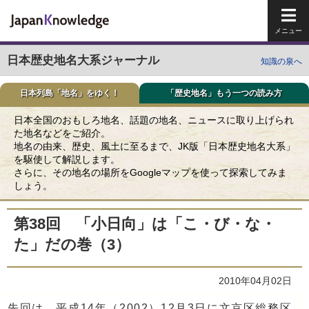
メイ
日本歴史地名大系ジャーナル
知識の泉へ
日本列島「地名」をゆく！
「歴史地名」もう一つの読み方
日本全国のおもしろ地名、話題の地名、ニュースに取り上げられ
た地名などをご紹介。
地名の由来、歴史、風土に至るまで、JK版「日本歴史地名大系」
を駆使して解説します。
さらに、その地名の場所をGoogleマップを使って探索してみま
しょう。
第38回 「小日向」は「こ・び・な・
た」だの巻（3）
2010年04月02日
先回は、平成14年（2002）12月3日に文京区総務区